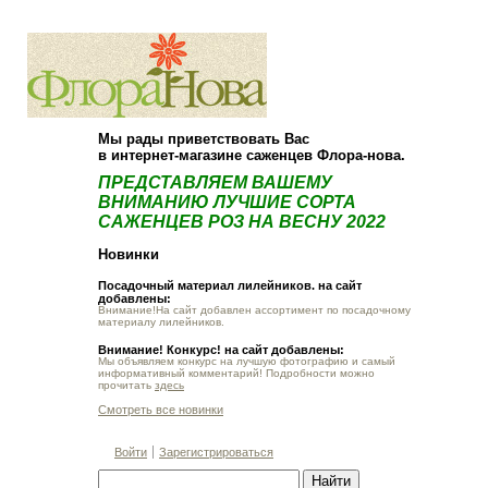
О компании
Как купить
Мы рады приветствовать Вас
в интернет-магазине саженцев Флора-нова.
ПРЕДСТАВЛЯЕМ ВАШЕМУ
ВНИМАНИЮ ЛУЧШИЕ СОРТА
САЖЕНЦЕВ РОЗ НА ВЕСНУ 2022
Новинки
Посадочный материал лилейников. на сайт
добавлены:
Внимание!На сайт добавлен ассортимент по посадочному
материалу лилейников.
Внимание! Конкурс! на сайт добавлены:
Мы объявляем конкурс на лучшую фотографию и самый
информативный комментарий! Подробности можно
прочитать
здесь
Смотреть все новинки
Войти
Зарегистрироваться