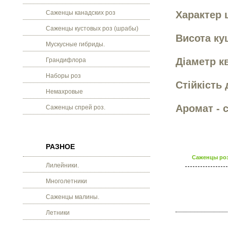
Саженцы канадских роз
Характер ц
Саженцы кустовых роз (шрабы)
Висота ку
Мускусные гибриды.
Діаметр кв
Грандифлора
Наборы роз
Стійкість 
Немахровые
Аромат - 
Саженцы спрей роз.
РАЗНОЕ
Саженцы роз
Лилейники.
Многолетники
Саженцы малины.
Летники