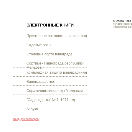
© Флора-Нова 
Лучшие саженц
ЭЛЕКТРОННЫЕ КНИГИ
Разработка са
Прискорене розмноження винограду.
Садовые розы.
Столовые сорта винограда.
Сортимент винограда республики
Молдова.
Комплексная защита виноградников.
Виноградарство.
Справочник винограда Молдавии.
"Садоводство" № 7, 1977 год.
Азбука
Вход для партнеров