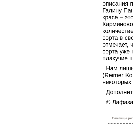
описания п
Галину Пан
красе – эт
Карминово-
количестве
сорта в св
отмечает, 
сорта уже 
плакучие 
Нам лишь о
(Reimer Ko
некоторых 
Дополните
© Лафазан
Саженцы роз