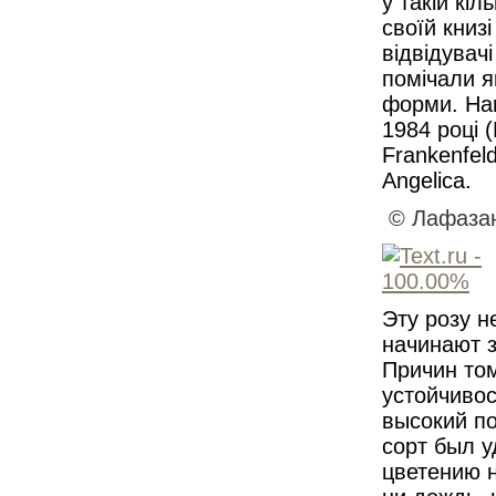
у такій кіл
своїй книзі
відвідувач
помічали я
форми. Нам
1984 році 
Frankenfel
Angelica.
© Лафазан
Эту розу н
начинают з
Причин том
устойчивос
высокий по
сорт был у
цветению 