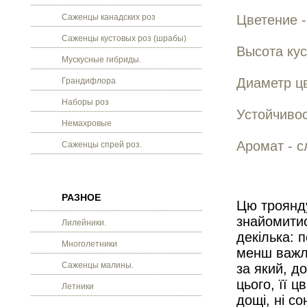
Саженцы канадских роз
Цветение -
Саженцы кустовых роз (шрабы)
Высота кус
Мускусные гибриды.
Диаметр цв
Грандифлора
Наборы роз
Устойчивос
Немахровые
Аромат - с
Саженцы спрей роз.
РАЗНОЕ
Цю троянду
знайомитис
Лилейники.
декілька: п
Многолетники
менш важли
Саженцы малины.
за який, д
цього, її ц
Летники
дощі, ні со