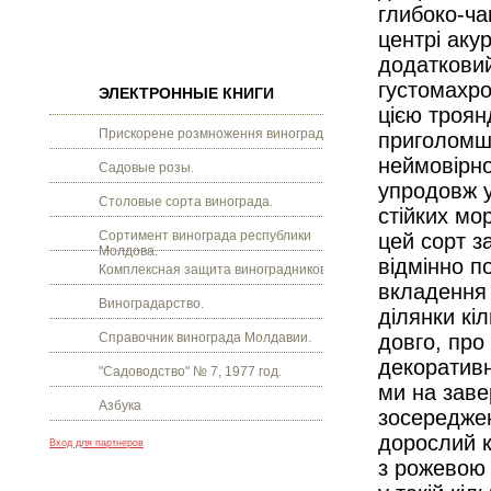
глибоко-ча
центрі аку
додатковий
густомахро
ЭЛЕКТРОННЫЕ КНИГИ
цією троян
Прискорене розмноження винограду.
приголомш
неймовірно
Садовые розы.
упродовж у
Столовые сорта винограда.
стійких мо
Сортимент винограда республики
цей сорт з
Молдова.
відмінно п
Комплексная защита виноградников.
вкладення 
Виноградарство.
ділянки кі
Справочник винограда Молдавии.
довго, про
декоративн
"Садоводство" № 7, 1977 год.
ми на заве
Азбука
зосереджен
дорослий к
Вход для партнеров
з рожевою 