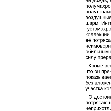
ни дождь, 
полумахро
полутонами
воздушные
шарм. Инт
густомахр
коллекции 
её потряс
неимоверн
обильным 
силу прер
Кроме всег
что он пре
показывает
без вложе
участка ко
О достоинс
потрясающи
неприхотл