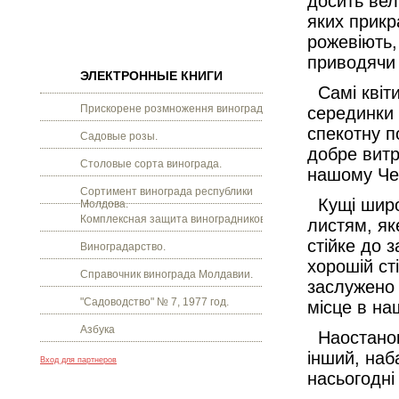
досить вел
яких прикр
рожевіють,
приводячи 
ЭЛЕКТРОННЫЕ КНИГИ
Самі квіти 
Прискорене розмноження винограду.
серединки 
спекотну п
Садовые розы.
добре витр
Столовые сорта винограда.
нашому Чем
Сортимент винограда республики
Кущі широк
Молдова.
Комплексная защита виноградников.
листям, як
стійке до 
Виноградарство.
хорошій ст
Справочник винограда Молдавии.
заслужено
"Садоводство" № 7, 1977 год.
місце в на
Азбука
Наостанок 
інший, наба
Вход для партнеров
насьогодні