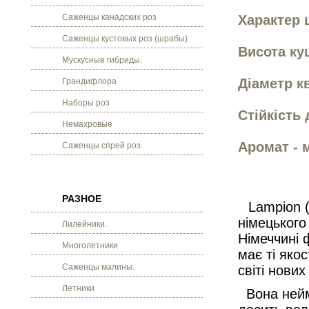
Саженцы канадских роз
Характер 
Саженцы кустовых роз (шрабы)
Висота ку
Мускусные гибриды.
Діаметр кв
Грандифлора
Наборы роз
Стійкість 
Немахровые
Аромат - 
Саженцы спрей роз.
РАЗНОЕ
Lampion 
німецького
Лилейники.
Німеччині 
Многолетники
має ті якос
Саженцы малины.
світі нових
Летники
Вона нейм