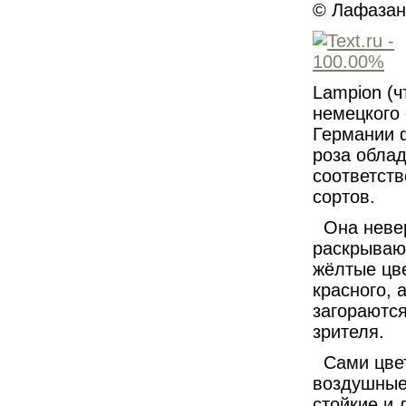
© Лафазан 
Lampion (ч
немецкого
Германии ф
роза облад
соответст
сортов.
Она невер
раскрываю
жёлтые цв
красного, 
загораются
зрителя.
Сами цвет
воздушные
стойкие и 