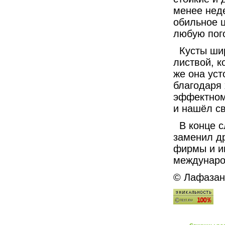
менее неде
обильное 
любую пог
Кусты широ
листвой, к
же она уст
благодаря 
эффектном
и нашёл св
В конце сл
заменил др
фирмы и и
междунаро
© Лафазан 