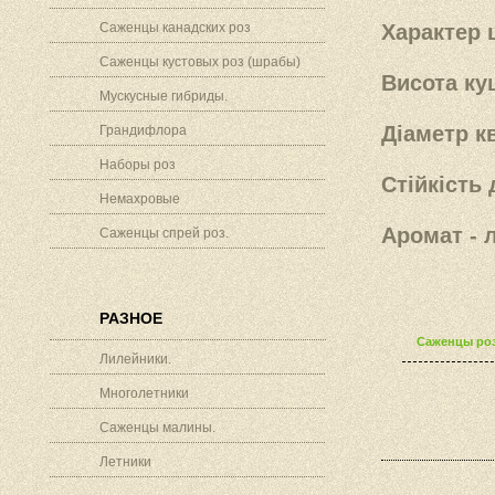
Саженцы канадских роз
Характер ц
Саженцы кустовых роз (шрабы)
Висота ку
Мускусные гибриды.
Діаметр кв
Грандифлора
Наборы роз
Стійкість 
Немахровые
Аромат - 
Саженцы спрей роз.
РАЗНОЕ
Саженцы роз
Лилейники.
Многолетники
Саженцы малины.
Летники