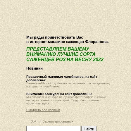
О компании
Как купить
Фотогалерея
Статьи
Опт
Контакт
Мы рады приветствовать Вас
в интернет-магазине саженцев Флора-нова.
ПРЕДСТАВЛЯЕМ ВАШЕМУ
ВНИМАНИЮ ЛУЧШИЕ СОРТА
САЖЕНЦЕВ РОЗ НА ВЕСНУ 2022
Новинки
Посадочный материал лилейников. на сайт
добавлены:
Внимание!На сайт добавлен ассортимент по посадочному
материалу лилейников.
Внимание! Конкурс! на сайт добавлены:
Мы объявляем конкурс на лучшую фотографию и самый
информативный комментарий! Подробности можно
прочитать
здесь
Смотреть все новинки
Войти
Зарегистрироваться