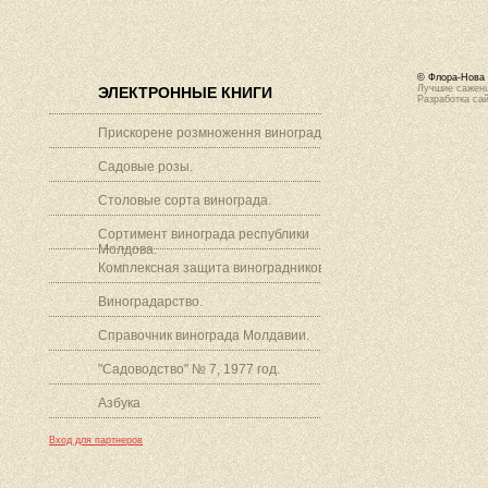
© Флора-Нова 
Лучшие саженц
ЭЛЕКТРОННЫЕ КНИГИ
Разработка са
Прискорене розмноження винограду.
Садовые розы.
Столовые сорта винограда.
Сортимент винограда республики
Молдова.
Комплексная защита виноградников.
Виноградарство.
Справочник винограда Молдавии.
"Садоводство" № 7, 1977 год.
Азбука
Вход для партнеров