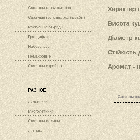
Саженцы канадских роз
Характер ц
Саженцы кустовых роз (шрабы)
Висота кущ
Мускусные гибриды.
Діаметр кв
Грандифлора
Наборы роз
Стійкість 
Немахровые
Аромат - 
Саженцы спрей роз.
РАЗНОЕ
Саженцы роз
Лилейники.
Многолетники
Саженцы малины.
Летники