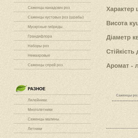
Саженцы канадских роз
Характер 
Саженцы кустовых роз (шрабы)
Висота кущ
Мускусные гибриды.
Діаметр кв
Грандифлора
Наборы роз
Стійкість 
Немахровые
Аромат - 
Саженцы спрей роз.
РАЗНОЕ
Саженцы роз
Лилейники.
Многолетники
Саженцы малины.
Летники