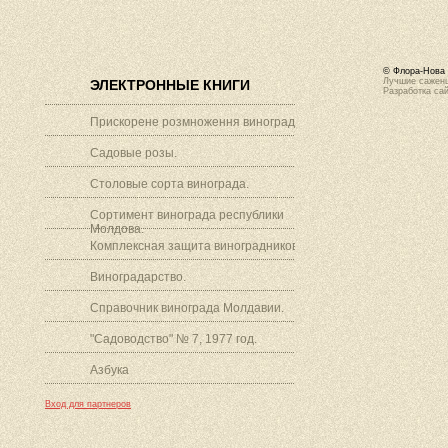
© Флора-Нова 
Лучшие саженц
ЭЛЕКТРОННЫЕ КНИГИ
Разработка са
Прискорене розмноження винограду.
Садовые розы.
Столовые сорта винограда.
Сортимент винограда республики
Молдова.
Комплексная защита виноградников.
Виноградарство.
Справочник винограда Молдавии.
"Садоводство" № 7, 1977 год.
Азбука
Вход для партнеров