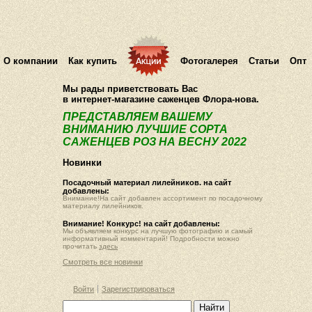
О компании
Как купить
Фотогалерея
Статьи
Опт
Мы рады приветствовать Вас
в интернет-магазине саженцев Флора-нова.
ПРЕДСТАВЛЯЕМ ВАШЕМУ
ВНИМАНИЮ ЛУЧШИЕ СОРТА
САЖЕНЦЕВ РОЗ НА ВЕСНУ 2022
Новинки
Посадочный материал лилейников. на сайт
добавлены:
Внимание!На сайт добавлен ассортимент по посадочному
материалу лилейников.
Внимание! Конкурс! на сайт добавлены:
Мы объявляем конкурс на лучшую фотографию и самый
информативный комментарий! Подробности можно
прочитать
здесь
Смотреть все новинки
Войти
Зарегистрироваться