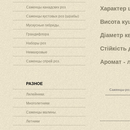
Саженцы канадских роз
Характер 
Саженцы кустовых роз (шрабы)
Висота кущ
Мускусные гибриды.
Діаметр кв
Грандифлора
Наборы роз
Стійкість 
Немахровые
Аромат - 
Саженцы спрей роз.
РАЗНОЕ
Саженцы роз
Лилейники.
Многолетники
Саженцы малины.
Летники