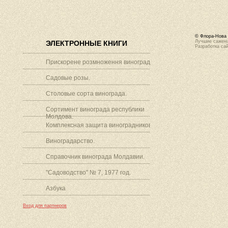
© Флора-Нова 
Лучшие саженц
ЭЛЕКТРОННЫЕ КНИГИ
Разработка са
Прискорене розмноження винограду.
Садовые розы.
Столовые сорта винограда.
Сортимент винограда республики
Молдова.
Комплексная защита виноградников.
Виноградарство.
Справочник винограда Молдавии.
"Садоводство" № 7, 1977 год.
Азбука
Вход для партнеров