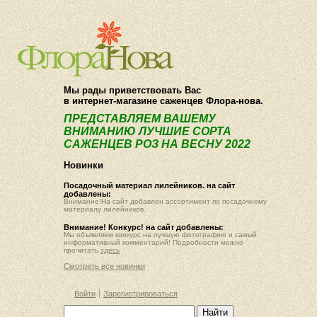
О компании
Как купить
Мы рады приветствовать Вас
в интернет-магазине саженцев Флора-нова.
ПРЕДСТАВЛЯЕМ ВАШЕМУ
ВНИМАНИЮ ЛУЧШИЕ СОРТА
САЖЕНЦЕВ РОЗ НА ВЕСНУ 2022
Новинки
Посадочный материал лилейников. на сайт
добавлены:
Внимание!На сайт добавлен ассортимент по посадочному
материалу лилейников.
Внимание! Конкурс! на сайт добавлены:
Мы объявляем конкурс на лучшую фотографию и самый
информативный комментарий! Подробности можно
прочитать
здесь
Смотреть все новинки
Войти
Зарегистрироваться