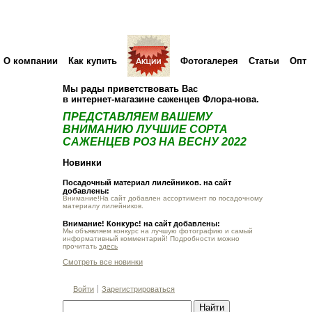
О компании
Как купить
Фотогалерея
Статьи
Опт
Мы рады приветствовать Вас
в интернет-магазине саженцев Флора-нова.
ПРЕДСТАВЛЯЕМ ВАШЕМУ
ВНИМАНИЮ ЛУЧШИЕ СОРТА
САЖЕНЦЕВ РОЗ НА ВЕСНУ 2022
Новинки
Посадочный материал лилейников. на сайт
добавлены:
Внимание!На сайт добавлен ассортимент по посадочному
материалу лилейников.
Внимание! Конкурс! на сайт добавлены:
Мы объявляем конкурс на лучшую фотографию и самый
информативный комментарий! Подробности можно
прочитать
здесь
Смотреть все новинки
Войти
Зарегистрироваться