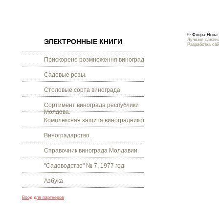
© Флора-Нова 
Лучшие саженц
ЭЛЕКТРОННЫЕ КНИГИ
Разработка са
Прискорене розмноження винограду.
Садовые розы.
Столовые сорта винограда.
Сортимент винограда республики
Молдова.
Комплексная защита виноградников.
Виноградарство.
Справочник винограда Молдавии.
"Садоводство" № 7, 1977 год.
Азбука
Вход для партнеров