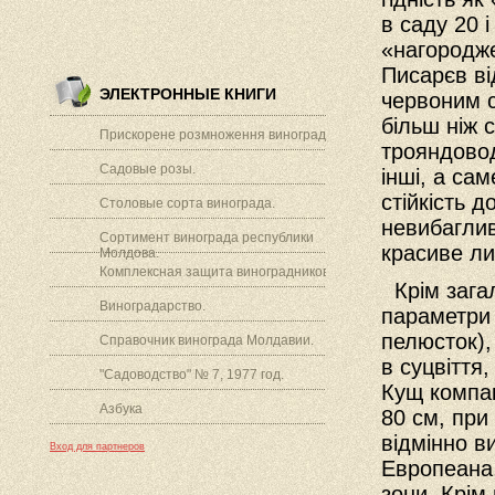
в саду 20 
«нагородже
Писарєв в
ЭЛЕКТРОННЫЕ КНИГИ
червоним со
більш ніж 
Прискорене розмноження винограду.
трояндовод
Садовые розы.
інші, а сам
стійкість д
Столовые сорта винограда.
невибагливі
Сортимент винограда республики
красиве ли
Молдова.
Комплексная защита виноградников.
Крім загал
Виноградарство.
параметри 
пелюсток),
Справочник винограда Молдавии.
в суцвіття
"Садоводство" № 7, 1977 год.
Кущ компак
Азбука
80 см, при
відмінно в
Вход для партнеров
Европеана,
зони. Крім