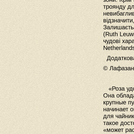
троянду дл
невибаглив
відзначити
Залишаєтьс
(Ruth Leuw
чудові хара
Netherlands
Додаткова 
© Лафазан 
«
Роза у
Она облад
крупные пу
начинает 
для чайник
такое дост
«может рас