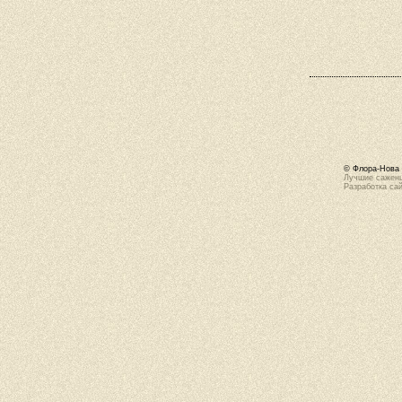
© Флора-Нова 
Лучшие саженц
Разработка са