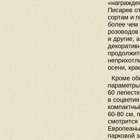
«награжден
Писарев о
сортам и п
более чем 
розоводов 
и другие, 
декоративн
продолжите
неприхотли
осени, кра
Кроме об
параметры 
60 лепестк
в соцветия
компактный
60-80 см, 
смотрится
Европеаны
парковой 