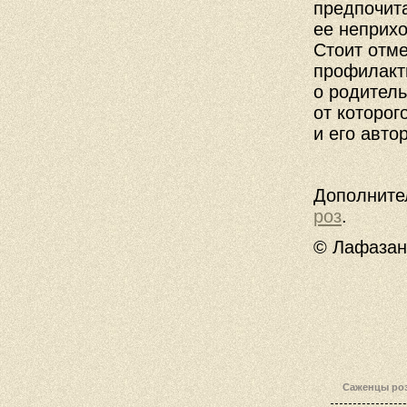
предпочита
ее неприхо
Стоит отме
профилакти
о родитель
от которог
и его автор
Дополните
роз
.
© Лафазан 
Саженцы роз