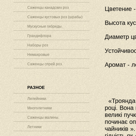
Саженцы канадских роз
Цветение -
Саженцы кустовых роз (шрабы)
Высота кус
Мускусные гибриды.
Диаметр цв
Грандифлора
Наборы роз
Устойчивос
Немахровые
Аромат - л
Саженцы спрей роз.
РАЗНОЕ
Лилейники.
«Троянда у
році. Вона
Многолетники
великі пучк
Саженцы малины.
починає оп
Летники
чайників »
гідність я