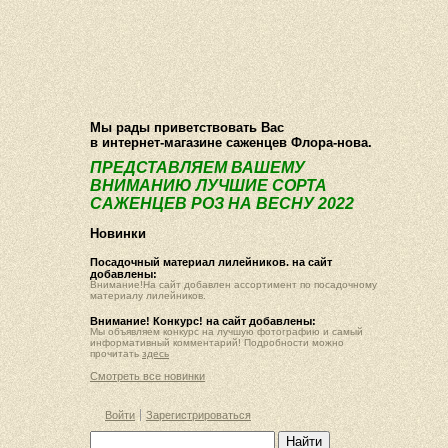
О компании
Как купить
Фотогалерея
Статьи
Опт
Контакт
Мы рады приветствовать Вас
в интернет-магазине саженцев Флора-нова.
ПРЕДСТАВЛЯЕМ ВАШЕМУ
ВНИМАНИЮ ЛУЧШИЕ СОРТА
САЖЕНЦЕВ РОЗ НА ВЕСНУ 2022
Новинки
Посадочный материал лилейников. на сайт
добавлены:
Внимание!На сайт добавлен ассортимент по посадочному
материалу лилейников.
Внимание! Конкурс! на сайт добавлены:
Мы объявляем конкурс на лучшую фотографию и самый
информативный комментарий! Подробности можно
прочитать
здесь
Смотреть все новинки
Войти
Зарегистрироваться