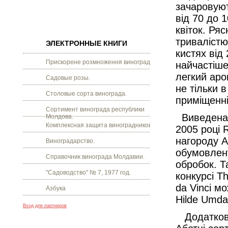
зачаровуют
від 70 до 
квіток. Ря
тривалістю
ЭЛЕКТРОННЫЕ КНИГИ
кистях від
Прискорене розмноження винограду.
найчастіше
легкий аро
Садовые розы.
не тільки 
Столовые сорта винограда.
приміщенні
Сортимент винограда республики
Виведена у
Молдова.
Комплексная защита виноградников.
2005 році 
нагороду A
Виноградарство.
обумовлену
Справочник винограда Молдавии.
обробок. Т
"Садоводство" № 7, 1977 год.
конкурсі T
da Vinci м
Азбука
Hilde Umda
Вход для партнеров
Додатково 