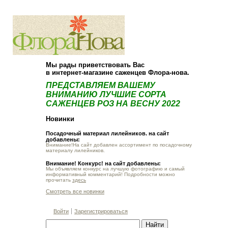
О компании
Как купить
Мы рады приветствовать Вас
в интернет-магазине саженцев Флора-нова.
ПРЕДСТАВЛЯЕМ ВАШЕМУ
ВНИМАНИЮ ЛУЧШИЕ СОРТА
САЖЕНЦЕВ РОЗ НА ВЕСНУ 2022
Новинки
Посадочный материал лилейников. на сайт
добавлены:
Внимание!На сайт добавлен ассортимент по посадочному
материалу лилейников.
Внимание! Конкурс! на сайт добавлены:
Мы объявляем конкурс на лучшую фотографию и самый
информативный комментарий! Подробности можно
прочитать
здесь
Смотреть все новинки
Войти
Зарегистрироваться