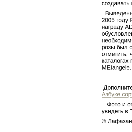
создавать
Выведенна
2005 году 
награду
A
обусловле
необходимо
розы был о
отметить, 
каталогах 
MEIangele.
Дополнител
Азбуке сор
Фото и от
увидеть в "
© Лафазан 