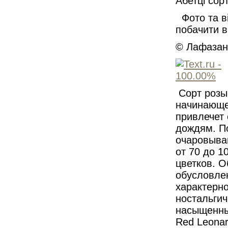
Абетці сор
Фото та ві
побачити в
© Лафазан 
Сорт розы
начинающе
привлечет 
дождям. П
очаровыва
от 70 до 1
цветков. О
обусловлен
характерно
ностальгич
насыщенный
Red Leonar