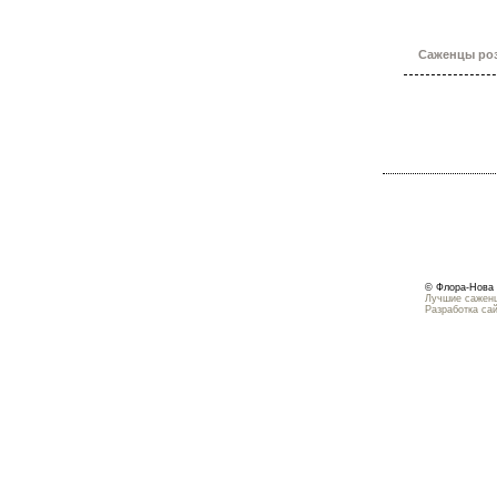
Саженцы роз
© Флора-Нова 
Лучшие саженц
Разработка са