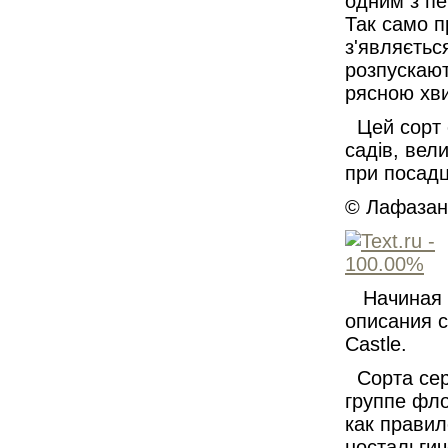
одним з пе
Так само п
з'являється
розпускают
рясною хв
Цей сорт 
садів, вел
при посадці
© Лафазан 
Начиная о
описания с
Castle.
Сорта сер
группе фл
как правил
ностальгич