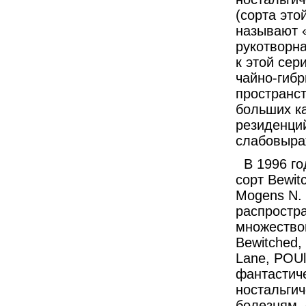
(сорта это
называют «
рукотворн
к этой сер
чайно-гибр
пространст
больших ка
резиденци
слабовыраж
В 1996 г
сорт Bewit
Mogens N. 
распростра
множеством
Bewitched
,
Lane
,
POUl
фантастич
ностальгич
болезням, 