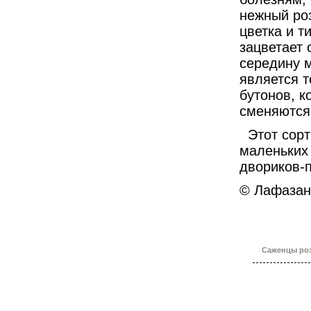
нежный роз
цветка и т
зацветает 
середину м
является т
бутонов, к
сменяются
Этот сор
маленьких
двориков-п
© Лафазан
Саженцы роз