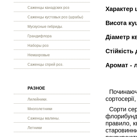
Саженцы канадских роз
Характер 
Саженцы кустовых роз (шрабы)
Висота ку
Мускусные гибриды.
Діаметр кв
Грандифлора
Наборы роз
Стійкість 
Немахровые
Аромат - 
Саженцы спрей роз.
РАЗНОЕ
Починаючи 
сортосерії
Лилейники.
Сорти сері
Многолетники
флорибунда
Саженцы малины.
правило, к
Летники
старовинни