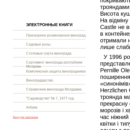
покривають
трояндами,
Висота кущі
На відміну
ЭЛЕКТРОННЫЕ КНИГИ
Castle не 
в контейне
Прискорене розмноження винограду.
отримали н
Садовые розы.
лише слабк
Столовые сорта винограда.
У 1996 роц
Сортимент винограда республики
представле
Молдова.
Pernille O
Комплексная защита виноградников.
поширення 
Виноградарство.
«синонімів
Herzlichen
Справочник винограда Молдавии.
троянда ма
"Садоводство" № 7, 1977 год.
прекрасну 
Азбука
морозів і 
час ніжний
Вход для партнеров
квітки і ти