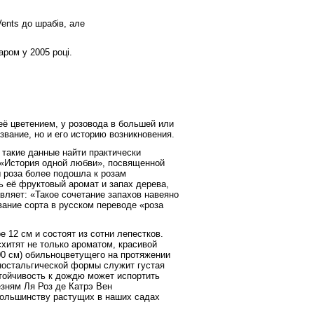
ents до шрабів, але
ром у 2005 році.
её цветением, у розовода в большей или
звание, но и его историю возникновения.
 такие данные найти практически
е «История одной любви», посвященной
ы роза более подошла к розам
 её фруктовый аромат и запах дерева,
авляет: «Такое сочетание запахов навеяно
ание сорта в русском переводе «роза
е 12 см
и состоят из сотни лепестков.
итят не только ароматом, красивой
00 см
) обильноцветущего на протяжении
ностальгической формы служит густая
тойчивость к дождю может испортить
езням Ля
Роз де Катрэ Вен
большинству растущих в наших садах