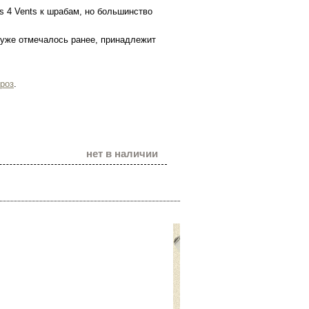
s 4 Vents к шрабам, но большинство
 уже отмечалось ранее, принадлежит
 роз
.
нет в наличии
Наши теле
(096) 
(099) 