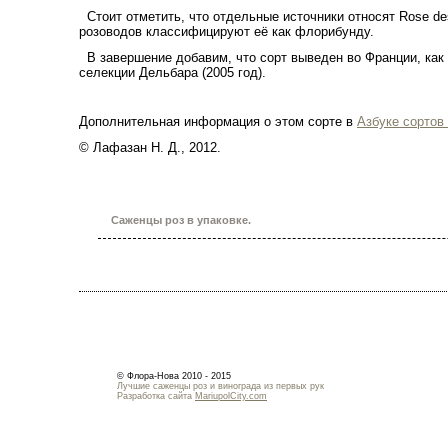
Стоит отметить, что отдельные источники относят Rose de
розоводов классифицируют её как флорибунду.
В завершение добавим, что сорт выведен во Франции, как
селекции Дельбара (2005 год).
Дополнительная информация о этом сорте в
Азбуке сортов
© Лафазан Н. Д., 2012.
Саженцы роз в упаковке.
© Флора-Нова 2010 - 2015
Лучшие саженцы роз и винограда из первых рук
Разработка сайта
MariupolCity.com