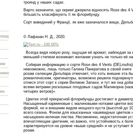
троянд у наших
садах.
Варто зазначити, що окремі джерела відносять Rose des 4 V
більшість
класифікують її як флорибунду.
Сорт виведений у Франції, як вже зазначалося вище, Дельба
граду.
© Лафазан Н. Д., 2020.
Всегда видя новую розу, ощущая её аромат, наблюдая за 
меньшей степени возникает желание узнать не только её на
ики
Собирая информацию о сорте Rose des 4 Vents (DELroufra)
невозможно, лишь только Галина Панкратова в своей книг
ников.
розам селекции Дельбара отмечает, что хоть внешне эта б
романтическим, оригинаторы, возможно решили подчеркнуть
отнеся этот сорт к серии Великие Запахи, и тут же она доб
всеми ветрами роскошных плодовых садов Маликорна (назв
четырех ветров)».
ии.
Цветки этой прекрасной флорибунды достигают в диаметр
Насыщенный карминовые с малиновыми нотками цветки восх
формой, но и внешним видом мощного куст
а (высотой до
1
всего сезона. Фоном для изысканных чашевидных цветков 
насыщенно-зеленая листва. Несомненно, недостаточная ус
впечатляющее цветение, но важно, что устойчивость к бол
характеризуется на уровне «выше средней» и не уступает 
розам.