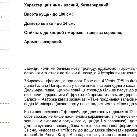
Характер цвітіння - рясний, безперервний;
Висота куща - до 100 см;
)
Діаметр квітки - до 14 см;
Стійкість до хвороб і морозів - вище за середню;
Аромат - яскравий.
Завжди, коли ми бачимо нову троянду, вдихаємо її аромат, с
бажання дізнатися не тільки її назву, а й історію виникнення
Збираючи інформацію про сорт Rose des 4 Vents (DELroufra),
лише Галина Панкратова у своїй книзі «Історія одного коха
Дельбара, пише, що хоч зовні ця троянда більше пасує до
вирішили підкреслити її фруктовий аромат з нотками
дереви
Запахи». Авторка книги зазначає: «Таке
поєднання запахів 
садів Малікорна (назва сорту
перекладається як «Троянда чо
Квіти цієї прекрасної флорибунди досягають в діаметрі 12 
сорт вражає не лише насиченими кармінними, з малиновими
зовнішнім виглядом потужного куща (до 1 м заввишки), що 
для вишуканих чашоподібних квіток ностальгічної форми
сл
Звісно, недостатня стійкість до дощу може зіпсувати
вражаю
хвороб Ля Роз де Катре Вен
характеризується на рівні «вищ