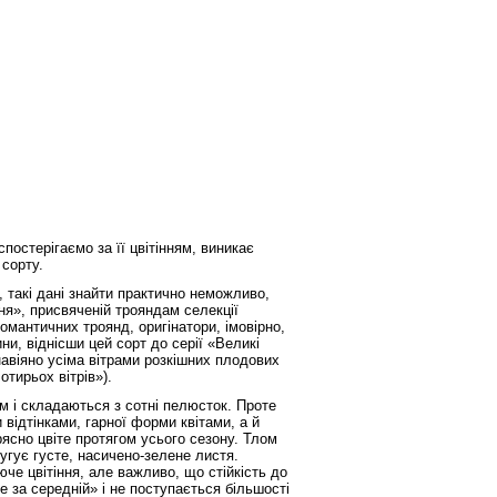
постерігаємо за її цвітінням,
виникає
 сорту.
 такі дані знайти практично
неможливо,
ння», присвяченій
трояндам селекції
 романтичних
троянд, оригінатори, імовірно,
ни, віднісши цей сорт до серії «Великі
навіяно усіма вітрами розкішних плодових
тирьох вітрів»).
см і складаються з сотні пелюсток.
Проте
 відтінками, гарної форми
квітами, а й
рясно цвіте
протягом усього сезону. Тлом
угує густе, насичено-зелене листя.
че цвітіння, але важливо, що стійкість до
е за середній» і не поступається більшості