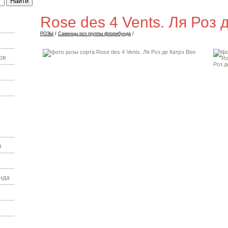
Rose des 4 Vents. Ля Роз 
РОЗЫ
/
Саженцы роз группы флорибунда
/
ов
з
нда