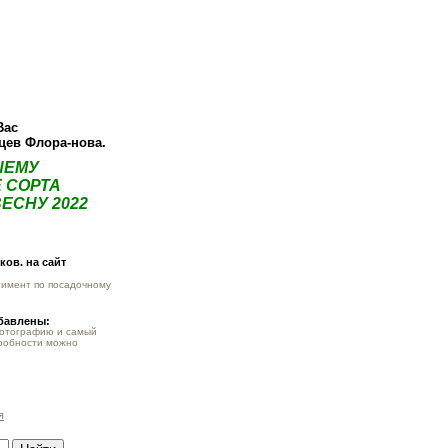
ея
Статьи
Опт
Контакты
Вас
нцев Флора-нова.
ШЕМУ
 СОРТА
ЕСНУ 2022
ов. на сайт
тимент по посадочному
обавлены:
фотографию и самый
робности можно
я