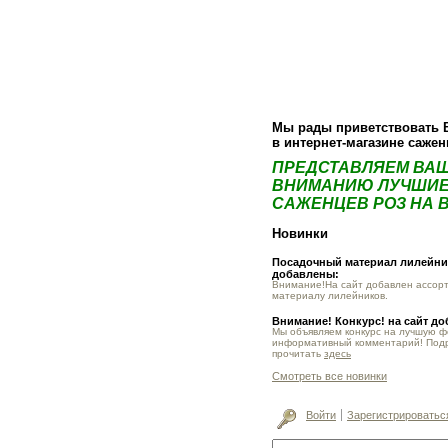
О компании
Как купить
Фотогалер
Мы рады приветствовать 
в интернет-магазине саже
ПРЕДСТАВЛЯЕМ ВА
ВНИМАНИЮ ЛУЧШИЕ
САЖЕНЦЕВ РОЗ НА В
Новинки
Посадочный материал лилейник
добавлены:
Внимание!На сайт добавлен ассор
материалу лилейников.
Внимание! Конкурс! на сайт д
Мы объявляем конкурс на лучшую 
информативный комментарий! Под
прочитать
здесь
Смотреть все новинки
Войти
Зарегистрироватьс