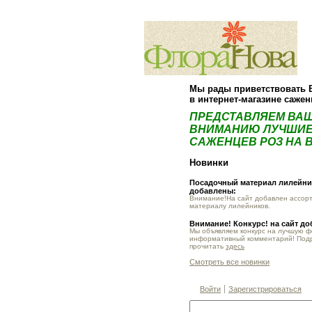
Мы рады приветствовать 
в интернет-магазине саже
ПРЕДСТАВЛЯЕМ ВА
ВНИМАНИЮ ЛУЧШИЕ
САЖЕНЦЕВ РОЗ НА В
Новинки
Посадочный материал лилейник
добавлены:
Внимание!На сайт добавлен ассор
материалу лилейников.
Внимание! Конкурс! на сайт д
Мы объявляем конкурс на лучшую 
информативный комментарий! Под
прочитать
здесь
Смотреть все новинки
Войти
Зарегистрироваться