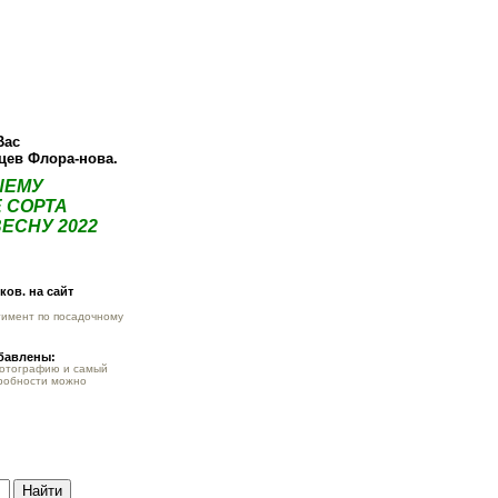
О компании
Как купить
Фотогалерея
Статьи
Опт
Контак
Вас
нцев Флора-нова.
ШЕМУ
 СОРТА
ЕСНУ 2022
ов. на сайт
тимент по посадочному
обавлены:
фотографию и самый
робности можно