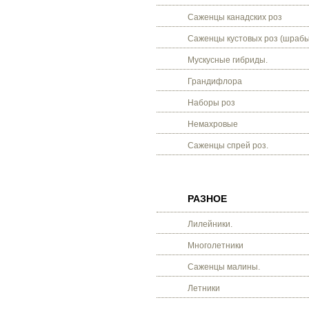
Саженцы канадских роз
Саженцы кустовых роз (шрабы
Мускусные гибриды.
Грандифлора
Наборы роз
Немахровые
Саженцы спрей роз.
РАЗНОЕ
Лилейники.
Многолетники
Саженцы малины.
Летники