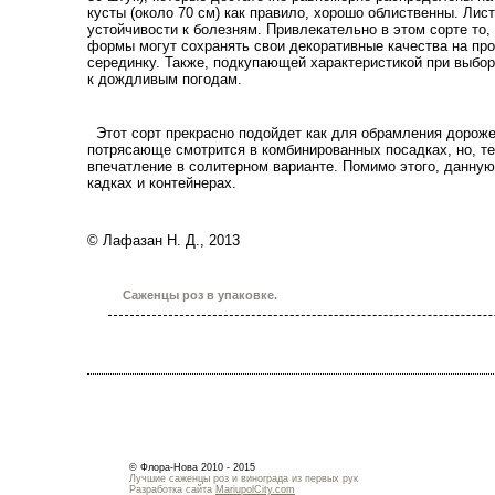
кусты (около
70 см
) как правило, хорошо облиственны. Лис
устойчивости к болезням. Привлекательно в этом сорте то,
формы могут сохранять свои декоративные качества на про
серединку. Также, подкупающей характеристикой при выбор
к дождливым погодам.
Этот сорт прекрасно подойдет как для обрамления дорожек
потрясающе смотрится в комбинированных посадках, но, т
впечатление в солитерном варианте. Помимо этого, данну
кадках и контейнерах.
© Лафазан Н. Д., 2013
Саженцы роз в упаковке.
© Флора-Нова 2010 - 2015
Лучшие саженцы роз и винограда из первых рук
Разработка сайта
MariupolCity.com