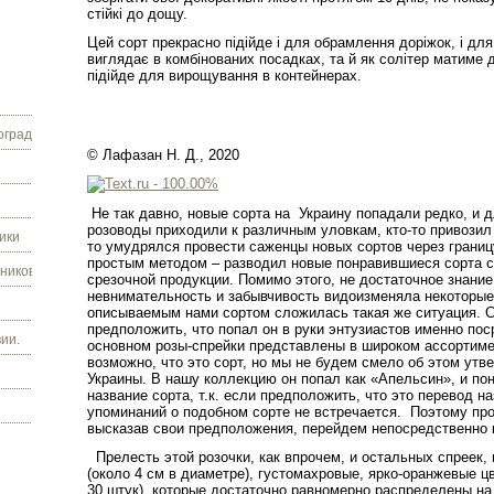
стійкі до дощу.
Цей сорт прекрасно підійде і для обрамлення доріжок, і д
виглядає в комбінованих посадках, та й як солітер матиме
підійде для вирощування в контейнерах.
граду.
© Лафазан Н. Д., 2020
Не так давно, новые сорта на
Украину попадали редко, и д
розоводы приходили к различным уловкам, кто-то привозил 
ики
то умудрялся провести саженцы новых сортов через границ
простым методом – разводил новые понравившиеся сорта с
ников.
срезочной продукции. Помимо этого, не достаточное знание
невнимательность и забывчивость видоизменяла некоторые
описываемым нами сортом сложилась такая же ситуация. С
предположить, что попал он в руки энтузиастов именно пос
ии.
основном розы-спрейки представлены в широком ассортиме
возможно, что это сорт, но мы не будем смело об этом утв
Украины. В нашу коллекцию он попал как «Апельсин», и пон
название сорта, т.к. если предположить, что это перевод н
упоминаний о подобном сорте не встречается.
Поэтому про
высказав свои предположения, перейдем непосредственно к
Прелесть этой розочки, как впрочем, и остальных спреек,
(около
4 см
в диаметре), густомахровые, ярко-оранжевые цв
30 штук), которые достаточно равномерно распределены на