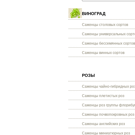
ВИНОГРАД
Саженцы столовых сортов
Саженцы универсальных сорт
Саженцы бессемянных сортов
Саженцы винных сортов
РОЗЫ
Саженцы чайно-гибридных ро
Саженцы плетистых роз
Саженцы роз группы флорибу
Саженцы почвопокровных роз
Саженцы английских роз
Саженцы миниатюрных роз