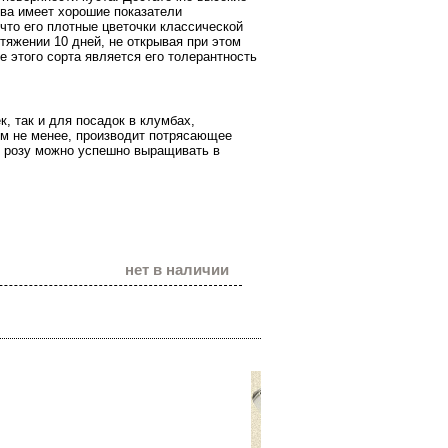
тва имеет хорошие показатели
 что его плотные цветочки классической
тяжении 10 дней, не открывая при этом
е этого сорта является его толерантность
, так и для посадок в клумбах,
ем не менее, производит потрясающее
ю розу можно успешно выращивать в
нет в наличии
Наши теле
(096) 