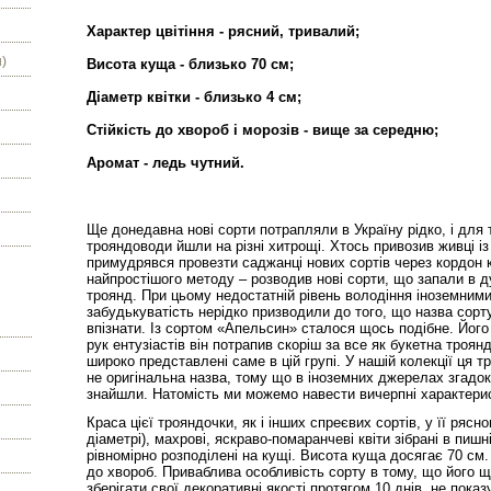
Характер цвітіння - рясний, тривалий;
)
Висота куща - близько 70 см;
Діаметр квітки - близько 4 см;
Стійкість до хвороб і морозів - вище за середню;
Аромат - ледь чутний.
Ще донедавна нові сорти потрапляли в Україну рідко, і для
трояндоводи йшли на різні хитрощі. Хтось привозив живці і
примудрявся провезти саджанці нових сортів через кордон
найпростішого методу – розводив нові сорти, що запали в 
троянд. При цьому недостатній рівень володіння іноземним
забудькуватість нерідко призводили до того, що назва сор
впізнати. Із сортом «Апельсин» сталося щось подібне.
Його
рук ентузіастів він потрапив скоріш за все як
букетна троян
широко представлені саме в цій групі. У
нашій колекції ця т
не оригінальна назва, тому що
в іноземних джерелах згадок
знайшли.
Натомість ми можемо навести вичерпні характерис
Краса цієї трояндочки, як і інших спреєвих сортів, у її рясн
діаметрі), махрові, яскраво-помаранчеві квіти зібрані в пишні
рівномірно розподілені на кущі. Висота куща досягає 70 см.
до хвороб. Приваблива особливість сорту в тому, що його
щ
зберігати свої декоративні якості протягом 10 днів,
не показ