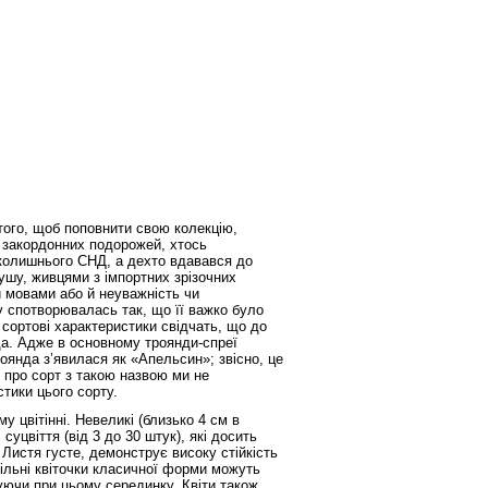
 того, щоб поповнити свою
колекцію,
з закордонних
подорожей, хтось
 колишнього
СНД, а дехто вдавався до
душу,
живцями з імпортних зрізочних
и
мовами або й неуважність чи
ту
спотворювалась так, що її важко було
 сортові характеристики свідчать, що до
да. Адже в основному троянди-спреї
роянда з’явилася як «Апельсин»; звісно, це
 про сорт з такою назвою ми не
тики цього сорту.
ому цвітінні. Невеликі (близько
4 см в
 суцвіття (від 3 до 30
штук), які досить
 Листя густе,
демонструє високу стійкість
ільні квіточки класичної форми можуть
уючи при цьому серединку. Квіти також