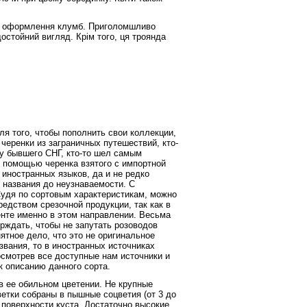
ля оформлення клумб.
Приголомшливо
 достойний
вигляд. Крім того, ця троянда
ля того, чтобы пополнить свои коллекции,
черенки из заграничных путешествий, кто-
у бывшего СНГ, кто-то шел самым
 помощью черенка взятого с импортной
 иностранных языков, да и не редко
 названия до неузнаваемости. С
удя по сортовым характеристикам, можно
редством срезочной продукции, так как в
нте именно в этом направлении. Весьма
ерждать, чтобы не запутать розоводов
ятное дело, что это не оригинальное
азвания, то в иностранных источниках
смотрев все доступные нам источники и
 описанию данного сорта.
 в ее обильном цветении. Не крупные
етки собраны в пышные соцветия (от 3 до
 поверхности куста. Достаточно высокие