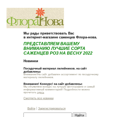
О компании
Как купить
Мы рады приветствовать Вас
в интернет-магазине саженцев Флора-нова.
ПРЕДСТАВЛЯЕМ ВАШЕМУ
ВНИМАНИЮ ЛУЧШИЕ СОРТА
САЖЕНЦЕВ РОЗ НА ВЕСНУ 2022
Новинки
Посадочный материал лилейников. на сайт
добавлены:
Внимание!На сайт добавлен ассортимент по посадочному
материалу лилейников.
Внимание! Конкурс! на сайт добавлены:
Мы объявляем конкурс на лучшую фотографию и самый
информативный комментарий! Подробности можно
прочитать
здесь
Смотреть все новинки
Войти
Зарегистрироваться