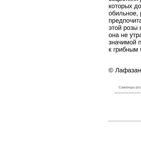
которых до
обильное,
предпочит
этой розы 
она не утр
значимой п
к грибным
© Лафазан 
Саженцы роз