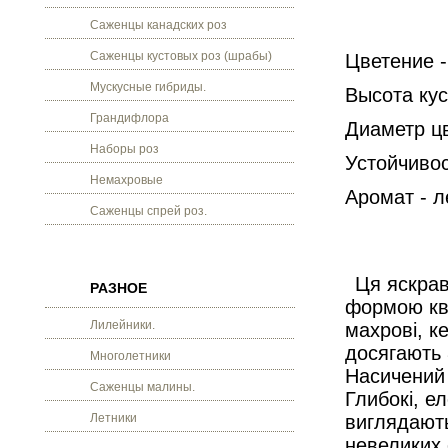
Саженцы канадских роз
Саженцы кустовых роз (шрабы)
Цветение -
Мускусные гибриды.
Высота кус
Грандифлора
Диаметр цв
Наборы роз
Устойчивос
Немахровые
Аромат - л
Саженцы спрей роз.
Ця яскрав
РАЗНОЕ
формою кві
Лилейники.
махрові, к
досягають 
Многолетники
Насичений 
Саженцы малины.
Глибокі, ел
Летники
виглядають
невеликих 