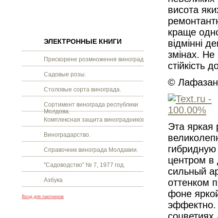
висота яки
ремонтантн
краще одно
ЭЛЕКТРОННЫЕ КНИГИ
відмінні де
змінах. Не
Прискорене розмноження винограду.
стійкість д
Садовые розы.
© Лафазан 
Столовые сорта винограда.
Сортимент винограда республики
Молдова.
Комплексная защита виноградников.
Эта яркая
Виноградарство.
великолепн
гибридную 
Справочник винограда Молдавии.
центром в 
"Садоводство" № 7, 1977 год.
сильный а
Азбука
оттенком п
фоне яркой
Вход для партнеров
эффектно.
соцветиях 