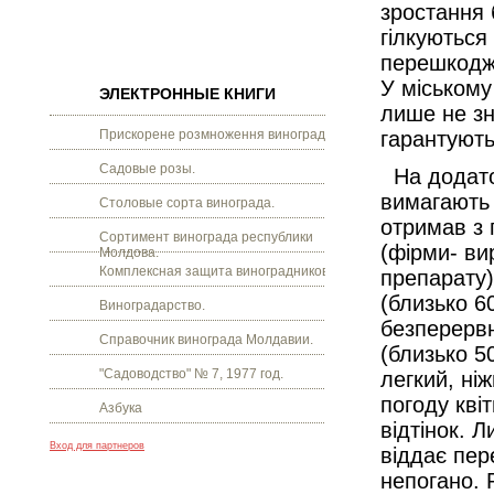
зростання 
гілкуються
перешкодж
У міському
ЭЛЕКТРОННЫЕ КНИГИ
лише не зн
Прискорене розмноження винограду.
гарантують
Садовые розы.
На додаток
вимагають 
Столовые сорта винограда.
отримав з 
Сортимент винограда республики
(фірми- ви
Молдова.
Комплексная защита виноградников.
препарату) 
(близько 6
Виноградарство.
безперервн
Справочник винограда Молдавии.
(близько 50
"Садоводство" № 7, 1977 год.
легкий, ні
погоду кві
Азбука
відтінок. 
Вход для партнеров
віддає пер
непогано. 