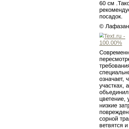
60 см .Так
рекомендує
посадок.
© Лафазан
Современн
пересмотр
требовани
специально
означает, 
участках, 
объединили
цветение, 
низкие зат
поврежден
сорной тра
ветвятся 