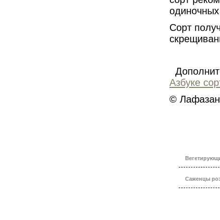
одиночных
Сорт получ
скрещиван
Дополните
Азбуке сор
© Лафазан
Вегетирующ
Саженцы роз