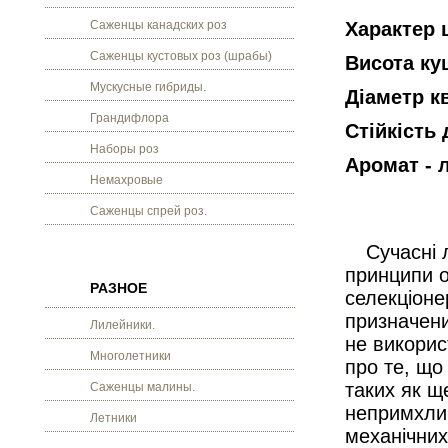
Саженцы канадских роз
Характер 
Саженцы кустовых роз (шрабы)
Висота кущ
Мускусные гибриды.
Діаметр кв
Грандифлора
Стійкість 
Наборы роз
Аромат - л
Немахровые
Саженцы спрей роз.
Сучасні 
принципи о
РАЗНОЕ
селекціоне
призначени
Лилейники.
не викорис
Многолетники
про те, що
таких як ще
Саженцы малины.
непримхлив
Летники
механічних