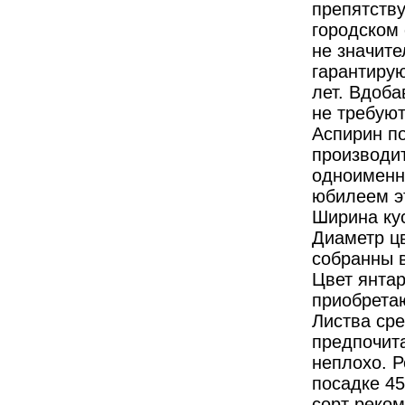
препятству
городском
не значит
гарантиру
лет. Вдоба
не требуют
Аспирин п
производи
одноименно
юбилеем эт
Ширина кус
Диаметр цв
собранны в
Цвет янтар
приобретаю
Листва сре
предпочита
неплохо. 
посадке 45
сорт реком