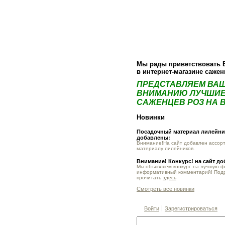
О компании
Как купить
Фотогалер
Мы рады приветствовать 
в интернет-магазине саже
ПРЕДСТАВЛЯЕМ ВА
ВНИМАНИЮ ЛУЧШИЕ
САЖЕНЦЕВ РОЗ НА В
Новинки
Посадочный материал лилейник
добавлены:
Внимание!На сайт добавлен ассор
материалу лилейников.
Внимание! Конкурс! на сайт д
Мы объявляем конкурс на лучшую 
информативный комментарий! Под
прочитать
здесь
Смотреть все новинки
Войти
Зарегистрироваться