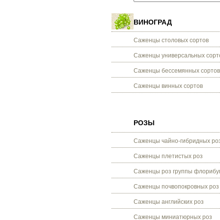
ВИНОГРАД
Саженцы столовых сортов
Саженцы универсальных сорт
Саженцы бессемянных сортов
Саженцы винных сортов
РОЗЫ
Саженцы чайно-гибридных ро
Саженцы плетистых роз
Саженцы роз группы флорибу
Саженцы почвопокровных роз
Саженцы английских роз
Саженцы миниатюрных роз