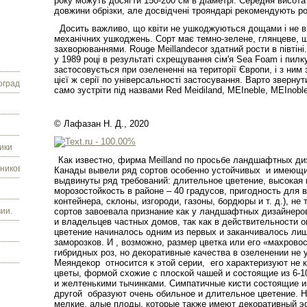
року можуть досягти 150-200 см в діаметрі. Середня висота
довжини обрізки, але досвідчені трояндарі рекомендують роб
Досить важливо, що квіти не ушкоджуються дощами і не виг
механічних ушкоджень. Сорт має темно-зелене, глянцеве, 
захворюваннями. Rouge Meillandecor здатний рости в півтіні
у 1989 році в результаті схрещування сім'я Sea Foam і пилку
застосовується при озелененні на території Європи, і з ним 
цієї ж серії по універсальності застосування. Варто звернут
граду.
само зустріти під назвами Red Meidiland, MEIneble, MEInoble
© Лафазан Н. Д., 2020
ики
Как известно, фирма Meilland по просьбе ландшафтных д
ников.
Канады вывели ряд сортов особенно устойчивых
и имеющи
выдвинуты ряд требований: длительное цветение, высокая 
морозостойкость в районе – 40 градусов, пригодность для 
контейнера, склоны, изгороди, газоны, бордюры и т. д.), не
ии.
сортов завоевала признание как у ландшафтных дизайнеро
и владельцев частных домов, так как в действительности 
цветение начиналось одним из первых и заканчивалось ли
заморозков. И , возможно, размер цветка или его «махровос
гибридных роз, но декоративные качества в озеленении не
Меяндекор
относится к этой серии,
его характеризуют не к
цветы, формой схожие с плоской чашей и состоящие из 6-1
и желтенькими тычинками. Симпатичные кисти состоящие и
другой
образуют очень обильное и длительное цветение. 
мелкие, алые плоды, которые также имеют декоративный эф