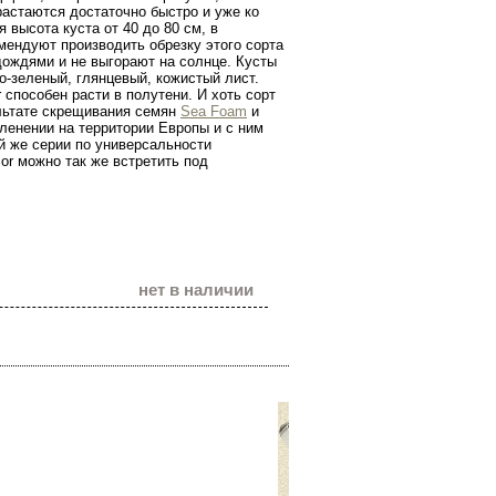
растаются достаточно быстро и уже ко
 высота куста от 40 до 80 см, в
мендуют производить обрезку этого сорта
дождями и не выгорают на солнце. Кусты
-зеленый, глянцевый, кожистый лист.
 способен расти в полутени. И хоть сорт
ультате скрещивания семян
Sea Foam
и
еленении на территории Европы и с ним
й же серии по универсальности
cor можно так же встретить под
нет в наличии
Наши теле
(096) 
(099) 