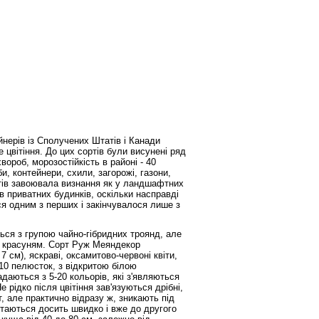
нерів із Сполучених Штатів і Канади
 цвітіння. До цих сортів були висунені ряд
хвороб, морозостійкість в районі - 40
и, контейнери, схили, загорожі, газони,
ортів завоювала визнання як у ландшафтних
ів приватних будинків, оскільки насправді
ся одним з перших і закінчувалося лише з
ться з групою чайно-гібридних троянд, але
им красуням. Сорт Руж Меяндекор
 7 см), яскраві, оксамитово-червоні квіти,
10 пелюсток, з відкритою білою
даються з 5-20 кольорів, які з'являються
 рідко після цвітіння зав'язуються дрібні,
, але практично відразу ж, зникають під
таються досить швидко і вже до другого