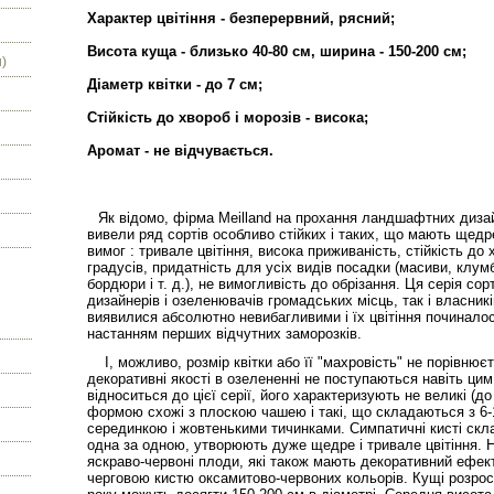
Характер цвітіння - безперервний, рясний;
Висота куща - близько 40-80 см, ширина - 150-200 см;
)
Діаметр квітки - до 7 см;
Стійкість до хвороб і морозів - висока;
Аромат - не відчувається.
Як відомо, фірма Meilland на прохання ландшафтних дизай
вивели ряд сортів особливо стійких і таких, що мають щедре
вимог : тривале цвітіння, висока приживаність, стійкість до 
градусів, придатність для усіх видів посадки (масиви, клумб
бордюри і т. д.), не вимогливість до обрізання. Ця серія с
дизайнерів і озеленювачів громадських місць, так і власник
виявилися абсолютно невибагливими і їх цвітіння починало
настанням перших відчутних заморозків.
І, можливо, розмір квітки або її "махровість" не порівнює
декоративні якості в озелененні не поступаються навіть ц
відноситься до цієї серії, його характеризують не великі (до
формою схожі з плоскою чашею і такі, що складаються з 6-
серединкою і жовтенькими тичинками. Симпатичні кисті скла
одна за одною, утворюють дуже щедре і тривале цвітіння. Не
яскраво-червоні плоди, які також мають декоративний ефект
черговою кистю оксамитово-червоних кольорів. Кущі розрос