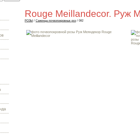
Rouge Meillandecor. Руж 
РОЗЫ
/
Саженцы почвопокровных роз
/ 082
ов
з
нда