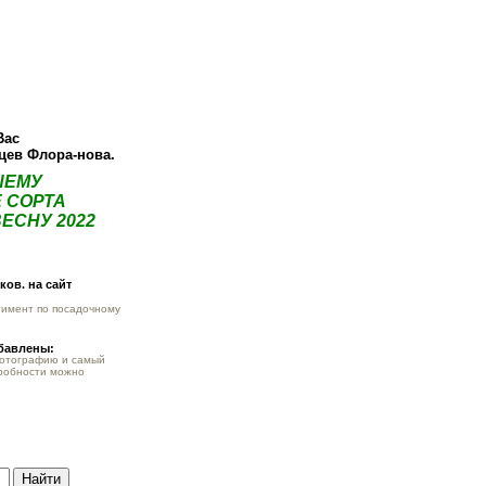
ея
Статьи
Опт
Контакты
Вас
нцев Флора-нова.
ШЕМУ
 СОРТА
ЕСНУ 2022
ов. на сайт
тимент по посадочному
обавлены:
фотографию и самый
робности можно