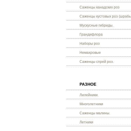
Саженцы канадских роз
Саженцы кустовых роз (шрабы
Мускусные гибриды.
Грандифлора
Наборы роз
Немахровые
Саженцы спрей роз.
РАЗНОЕ
Лилейники.
Многолетники
Саженцы малины.
Летники