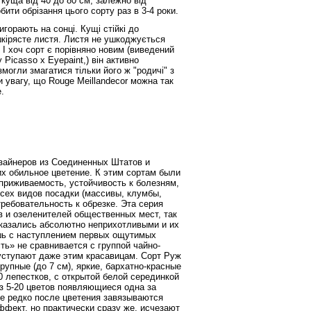
 куща від 40 до 80 см, залежно від
ити обрізання цього сорту раз в 3-4 роки.
орають на сонці. Кущі стійкі до
шкірясте листя. Листя не ушкоджується
. І хоч сорт є порівняно новим (виведений
 Picasso х Eyepaint,) він активно
змогли змагатися тільки його ж "родичі" з
и увагу, що Rouge Meillandecor можна так
.
изайнеров из Соединенных Штатов и
х обильное цветение. К этим сортам были
приживаемость, устойчивость к болезням,
всех видов посадки (массивы, клумбы,
 требовательность к обрезке. Эта серия
в и озеленителей общественных мест, так
оказались абсолютно неприхотливыми и их
шь с наступлением первых ощутимых
ть» не сравнивается с группой чайно-
 уступают даже этим красавицам. Сорт Руж
рупные (до 7 см), яркие, бархатно-красные
0 лепестков, с открытой белой серединкой
з 5-20 цветов появляющиеся одна за
Не редко после цветения завязываются
фект, но практически сразу же, исчезают