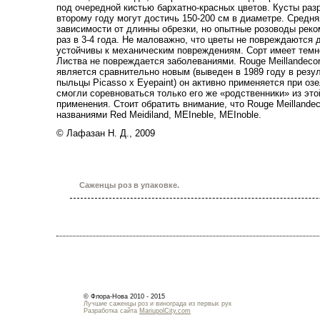
под очередной кистью бархатно-красных цветов. Кусты раз
второму году могут достичь 150-200 см в диаметре. Средняя
зависимости от длинны обрезки, но опытные розоводы реко
раз в 3-4 года. Не маловажно, что цветы не повреждаются 
устойчивы к механическим повреждениям. Сорт имеет темно
Листва не повреждается заболеваниями. Rouge Meillandecor
является сравнительно новым (выведен в 1989 году в рез
пыльцы Picasso х Eyepaint) он активно применяется при оз
смогли соревноваться только его же «родственники» из это
применения. Стоит обратить внимание, что Rouge Meillande
названиями
Red
Meidiland
,
MEIneble
,
MEInoble
.
© Лафазан Н. Д., 2009
Саженцы роз в упаковке.
© Флора-Нова 2010 - 2015
Лучшие саженцы роз и винограда из первых рук
Разработка сайта
MariupolCity.com