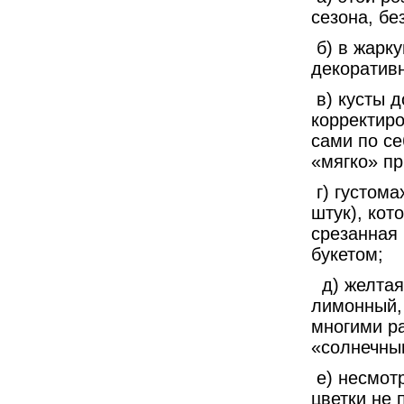
сезона, бе
б) в жарку
декоративн
в) кусты д
корректиро
сами по се
«мягко» пр
г) густома
штук), кот
срезанная
букетом;
д) желтая 
лимонный,
многими ра
«солнечны
е) несмотр
цветки не 