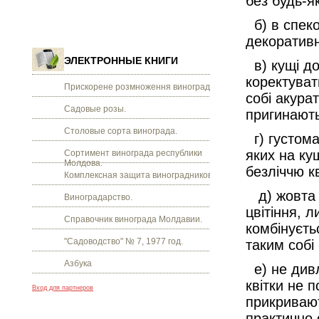
без будь-я
б) в спеко
декоративн
ЭЛЕКТРОННЫЕ КНИГИ
в) кущі до
коректуват
Прискорене розмноження винограду.
собі акурат
Садовые розы.
пригинають
Столовые сорта винограда.
г) густомах
яких на кущ
Сортимент винограда республики
Молдова.
безліччю к
Комплексная защита виноградников.
д) жовта к
Виноградарство.
цвітіння, 
Справочник винограда Молдавии.
комбінуєть
"Садоводство" № 7, 1977 год.
таким собі
Азбука
е) не дивл
квітки не 
Вход для партнеров
прикривают
практично