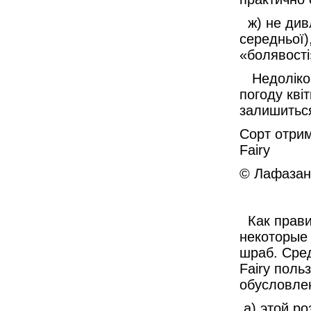
ж) не дивл
середньої)
«болявості
Недоліком
погоду кві
залишиться
Cорт отрим
Fairy
© Лафазан 
Как правил
некоторые
шраб. Сре
Fairy поль
обусловле
а) этой ро