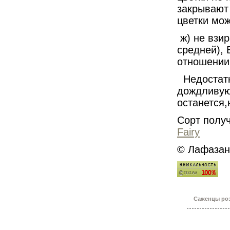
закрывают
цветки мож
ж) не взи
средней), 
отношении
Недостатк
дождливую 
останется,
Cорт получ
Fairy
© Лафазан 
Саженцы роз