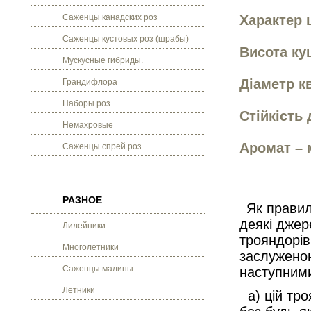
Саженцы канадских роз
Характер 
Саженцы кустовых роз (шрабы)
Висота кущ
Мускусные гибриды.
Діаметр кв
Грандифлора
Наборы роз
Стійкість 
Немахровые
Аромат – 
Саженцы спрей роз.
РАЗНОЕ
Як правил
деякі джер
Лилейники.
трояндорів
Многолетники
заслуженою
Саженцы малины.
наступним
Летники
а) цій тро