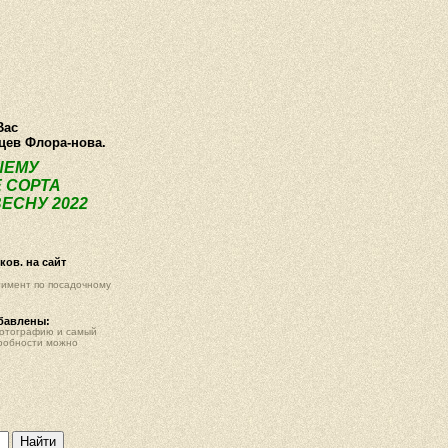
ея
Статьи
Опт
Контакты
Вас
нцев Флора-нова.
ШЕМУ
 СОРТА
ЕСНУ 2022
ов. на сайт
тимент по посадочному
обавлены:
фотографию и самый
робности можно