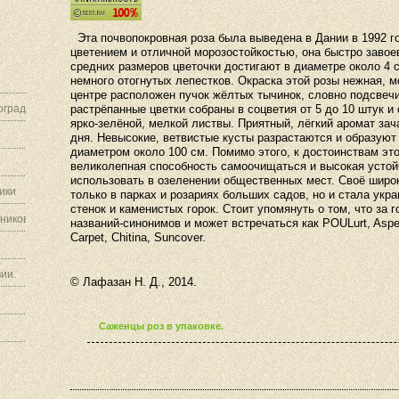
Эта почвопокровная роза была выведена в Дании в 1992 г
цветением и отличной морозостойкостью, она быстро завое
средних размеров цветочки достигают в диаметре около 4 с
немного отогнутых лепестков. Окраска этой розы нежная, м
центре расположен пучок жёлтых тычинок, словно подсвеч
граду.
растрёпанные цветки собраны в соцветия от 5 до 10 штук и
ярко-зелёной, мелкой листвы. Приятный, лёгкий аромат за
дня. Невысокие, ветвистые кусты разрастаются и образуют
диаметром около 100 см. Помимо этого, к достоинствам эт
великолепная способность самоочищаться и высокая устойч
использовать в озеленении общественных мест. Своё широ
ики
только в парках и розариях больших садов, но и стала ук
стенок и каменистых горок. Стоит упомянуть о том, что за 
ников.
названий-синонимов и может встречаться как POULurt, Aspen
Carpet, Chitina, Suncover.
ии.
© Лафазан Н. Д., 2014.
Саженцы роз в упаковке.