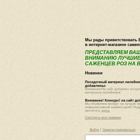
О компании
Как купить
Фотогалер
Мы рады приветствовать 
в интернет-магазине саже
ПРЕДСТАВЛЯЕМ ВА
ВНИМАНИЮ ЛУЧШИЕ
САЖЕНЦЕВ РОЗ НА В
Новинки
Посадочный материал лилейник
добавлены:
Внимание!На сайт добавлен ассор
материалу лилейников.
Внимание! Конкурс! на сайт д
Мы объявляем конкурс на лучшую 
информативный комментарий! Под
прочитать
здесь
Смотреть все новинки
Войти
Зарегистрироваться