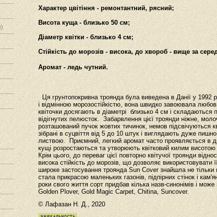
Характер цвітіння - ремонтантний, рясний;
Висота куща - близько 50 см;
)
Діаметр квітки - близько 4 см;
Стійкість до морозів - висока, до хвороб - вище за сере
Аромат - ледь чутний.
Ця грунтопокривна троянда була виведена в Данії у 1992 р
і відмінною морозостійкістю, вона швидко завоювала любов і
квіточки досягають в діаметрі близько 4 см і складаються 
відігнутих пелюсток. Забарвлення цієї троянди ніжне, молоч
розташований пучок жовтих тичинок, немов підсвічуються кв
зібрані в суцвіття від 5 до 10 штук і виглядають дуже пишно
листвою. Приємний, легкий аромат часто проявляється в дру
кущі розростаються та утворюють квітковий килим висотою 
Крім цього, до переваг цієї повторно квітучої троянди відн
висока стійкість до морозів, що дозволяє використовувати 
широке застосування троянда Sun Cover знайшла не тільки в 
стала прикрасою маленьких газонів, підпірних стінок і кам'я
роки свого життя сорт придбав кілька назв-синонімів і може
Golden Plover, Gold Magic Carpet, Chitina, Suncover.
© Лафазан Н. Д., 2020