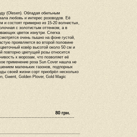
оду (Olesen). Обладая обильным
вала любовь и интерес розоводов. Её
м и состоят примерно из 15-20 волнистых,
олочная с золотистым оттенком, а в
ивающих цветок изнутри. Слегка
 смотрятся очень пышно на фоне густой,
частую проявляется во второй половине
 цветочный ковёр высотой около 50 см и
ой повторно цветущей розы относится
ивость к морозам, что позволяет её
кое применение роза Sun Cover нашла не
рашением маленьких газонов, подпорных
годы своей жизни сорт приобрёл несколько
, Gwent, Golden Plover, Gold Magic
80 грн.