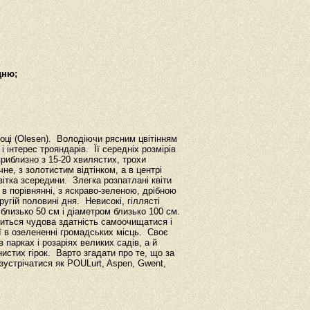
дню;
оці (Olesen). Володіючи рясним цвітінням
 інтерес трояндарів. Її середніх розмірів
приблизно з 15-20 хвилястих, трохи
не, з золотистим відтінком, а в центрі
ітка зсередини. Злегка розпатлані квіти
 в порівнянні, з яскраво-зеленою, дрібною
гій половині дня. Невисокі, гіллясті
близько 50 см і діаметром близько 100 см.
оситься чудова здатність самоочищатися і
її в озелененні громадських місць. Своє
парках і розаріях великих садів, а й
нистих гірок. Варто згадати про те, що за
 зустрічатися як POULurt, Aspen, Gwent,