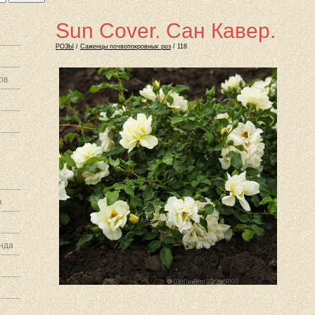
Sun Cover. Сан Кавер.
РОЗЫ
/
Саженцы почвопокровных роз
/ 118
ов
з
нда