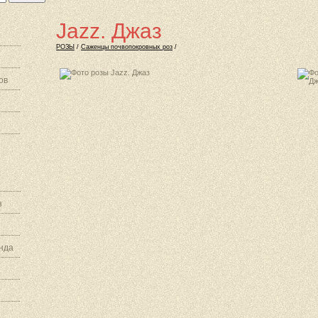
Jazz. Джаз
РОЗЫ
/
Саженцы почвопокровных роз
/
ов
з
нда