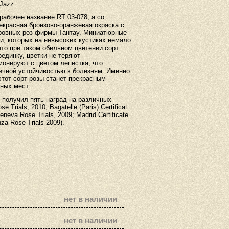
Jazz
.
рабочее название RT 03-078, а со
рекрасная бронзово-оранжевая окраска с
ровных роз фирмы Тантау. Миниатюрные
и, которых на невысоких кустиках немало
что при таком обильном цветении сорт
единку, цветки не теряют
рмонируют с цветом лепестка, что
ичной устойчивостью к болезням. Именно
этот сорт розы станет прекрасным
ных мест.
получил
пять
наград
на
различных
 Trials, 2010; Bagatelle (Paris) Certificat
eneva Rose Trials, 2009; Madrid Certificate
nza Rose Trials 2009).
нет в наличии
нет в наличии