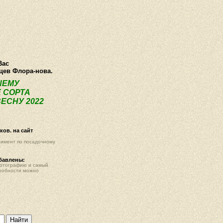
О компании
Как купить
Фотогалерея
Статьи
Опт
Контак
Вас
нцев Флора-нова.
ШЕМУ
 СОРТА
ЕСНУ 2022
ов. на сайт
тимент по посадочному
обавлены:
фотографию и самый
робности можно