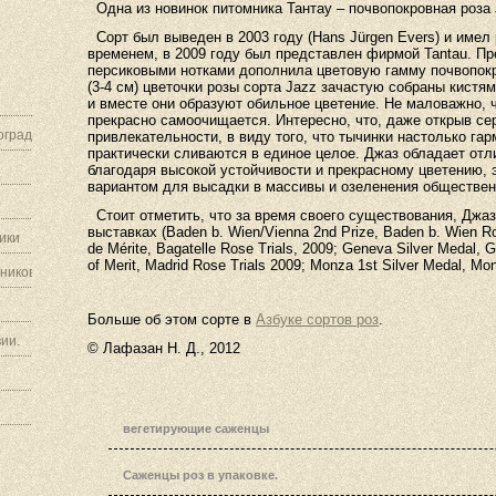
Одна из новинок питомника Тантау – почвопокровная роза
Сорт был выведен в 2003 году (Hans Jürgen Evers) и имел 
временем, в 2009 году был представлен фирмой
Tantau
. П
персиковыми нотками дополнила цветовую гамму почвопок
(3-
4 см
) цветочки розы сорта
Jazz
зачастую собраны кистям
и вместе они образуют обильное цветение. Не маловажно, 
прекрасно самоочищается. Интересно, что, даже открыв сер
граду.
привлекательности, в виду того, что тычинки настолько га
практически сливаются в единое целое. Джаз обладает отл
благодаря высокой устойчивости и прекрасному цветению, 
вариантом для высадки в массивы и озеленения обществен
Стоит
отметить
,
что
за
время
своего
существования
,
Джаз
выставках
(Baden b. Wien/Vienna 2nd Prize, Baden b. Wien Rose
ики
de Mérite, Bagatelle Rose Trials, 2009; Geneva Silver Medal, G
of Merit, Madrid Rose Trials 2009; Monza 1st Silver Medal, Mo
ников.
Больше об этом сорте в
Азбуке сортов роз
.
ии.
© Лафазан Н. Д., 2012
вегетирующие саженцы
Саженцы роз в упаковке.