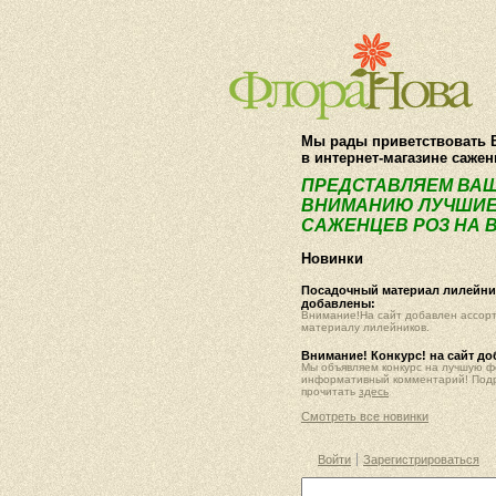
Мы рады приветствовать 
в интернет-магазине саже
ПРЕДСТАВЛЯЕМ ВА
ВНИМАНИЮ ЛУЧШИЕ
САЖЕНЦЕВ РОЗ НА В
Новинки
Посадочный материал лилейник
добавлены:
Внимание!На сайт добавлен ассор
материалу лилейников.
Внимание! Конкурс! на сайт д
Мы объявляем конкурс на лучшую 
информативный комментарий! Под
прочитать
здесь
Смотреть все новинки
Войти
Зарегистрироваться