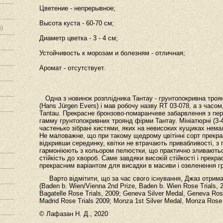
Цветение - непрерывное;
Высота куста - 60-70 см;
)
Диаметр цветка - 3 - 4 см;
Устойчивость к морозам и болезням - отличная;
Аромат - отсутствует.
Одна з новинок розплідника Тантау - грунтопокривна троян
(Hans Jürgen Evers) і мав робочу назву RT 03-078, а з часо
Tantau. Прекрасне бронзово-помаранчеве забарвлення з пе
гамму грунтопокривних троянд фірми Тантау. Мініатюрні (3-4
частенько зібрані кистями, яких на невисоких кущиках нема
Не маловажне, що при такому щедрому цвітінні сорт прекра
відкривши серединку, квітки не втрачають привабливості, з 
гармоніюють з кольором пелюстки, що практично зливаютьс
стійкість до хвороб. Саме завдяки високій стійкості і прекр
прекрасним варіантом для висадки в масиви і озеленення г
Варто відмітити, що за час свого існування, Джаз отримав
(Baden b. Wien/Vienna 2nd Prize, Baden b. Wien Rose Trials, 201
Bagatelle Rose Trials, 2009; Geneva Silver Medal, Geneva Rose 
Madrid Rose Trials 2009; Monza 1st Silver Medal, Monza Rose 
© Лафазан Н. Д., 2020