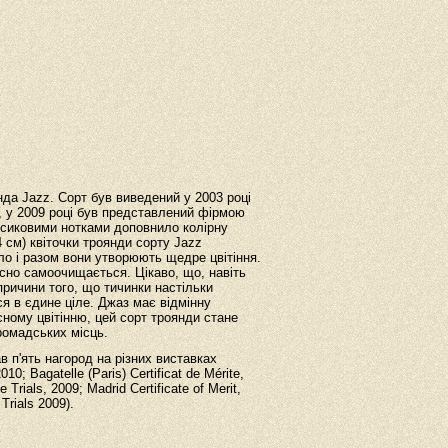
да Jazz. Сорт був виведений у 2003 році
м, у 2009 році був представлений фірмою
рсиковими нотками доповнило колірну
 см) квіточки троянди сорту Jazz
ло і разом вони утворюють щедре цвітіння.
сно самоочищається. Цікаво, що, навіть
причини того, що тичинки настільки
я в єдине ціле. Джаз має відмінну
асному цвітінню, цей сорт троянди стане
ромадських місць.
 п'ять нагород на різних виставках
0; Bagatelle (Paris) Certificat de Mérite,
Trials, 2009; Madrid Certificate of Merit,
Trials 2009).