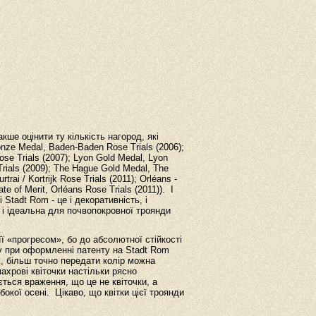
кше оцінити ту кількість нагород, які
nze Medal, Baden-Baden Rose Trials (2006);
e Trials (2007); Lyon Gold Medal, Lyon
rials (2009); The Hague Gold Medal, The
trai / Kortrijk Rose Trials (2011); Orléans -
te of Merit, Orléans Rose Trials (2011)). І
 Stadt Rom - це і декоративність, і
і, і ідеальна для почвопокровної троянди
 «прогресом», бо до абсолютної стійкості
ту при оформленні патенту на Stadt Rom
 ж, більш точно передати колір можна
хрові квіточки настільки рясно
ється враження, що це не квіточки, а
окої осені. Цікаво, що квітки цієї троянди