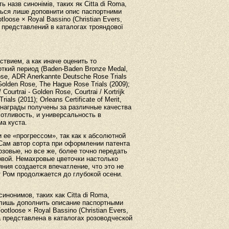
назв синонімів, таких як Citta di Roma,
ється лише доповнити опис паспортними
loose × Royal Bassino (Christian Evers,
ку представлений в каталогах трояндової
вием, а как иначе оценить то
откий период (
Baden
-
Baden
Bronze
Medal
,
ose,
ADR Anerkannte Deutsche Rose Trials
Golden Rose, The Hague Rose Trials (2009);
 / Courtrai - Golden Rose,
Courtrai / Kortrijk
ials (2011); Orleans Certificate of Merit,
 награды получены за различные качества
хотливость, и универсальность в
а куста.
ее «прогрессом», так как к абсолютной
 Сам автор сорта при оформлении патента
озовые, но все же, более точно передать
овой. Немахровые цветочки настолько
ояния создается впечатление, что это не
 Ром продолжается до глубокой осени.
инонимов, таких как Citta di Roma,
ся лишь дополнить описание паспортными
tloose × Royal Bassino (Christian Evers,
да представлена в каталогах розоводческой