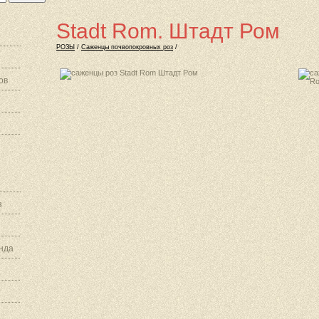
Stadt Rom. Штадт Ром
РОЗЫ
/
Саженцы почвопокровных роз
/
ов
з
нда