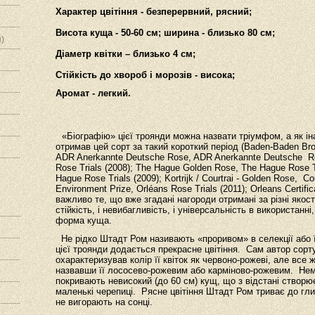
Характер цвітіння - безперервний, рясний;
Висота куща - 50-60 см; ширина - близько 80 см;
)
Діаметр квітки – близько 4 см;
Стійкість до хвороб і морозів - висока;
Аромат - легкий.
«Біографію» цієї троянди можна назвати тріумфом, а як іна
отримав цей сорт за такий короткий період (Baden-Baden Bro
ADR Anerkannte Deutsche Rose, ADR Anerkannte Deutsche Ros
Rose Trials (2008); The Hague Golden Rose, The Hague Rose T
Hague Rose Trials (2009); Kortrijk / Courtrai - Golden Rose, Cour
Environment Prize, Orléans Rose Trials (2011); Orleans Certifica
важливо те, що вже згадані нагороди отримані за різні якості
стійкість, і невибагливість, і універсальність в використанн
форма куща.
Не рідко Штадт Ром називають «проривом» в селекції або її
цієї троянди додається прекрасне цвітіння. Сам автор сор
охарактеризував колір її квіток як червоно-рожеві, але все
назвавши її лососево-рожевим або карміново-рожевим. Нема
покривають невисокий (до 60 см) кущ, що з відстані створю
маленькі черепиці. Рясне цвітіння Штадт Ром триває до глиб
не вигорають на сонці.