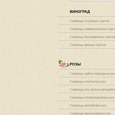
ВИНОГРАД
Саженцы столовых сортов
Саженцы универсальных сорт
Саженцы бессемянных сортов
Саженцы винных сортов
РОЗЫ
Саженцы чайно-гибридных ро
Саженцы плетистых роз
Саженцы роз группы флорибу
Саженцы почвопокровных роз
Саженцы английских роз
Саженцы миниатюрных роз