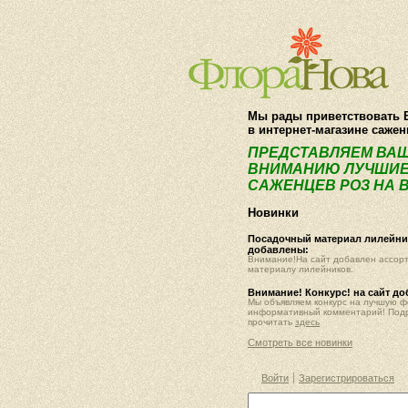
Мы рады приветствовать 
в интернет-магазине саже
ПРЕДСТАВЛЯЕМ ВА
ВНИМАНИЮ ЛУЧШИЕ
САЖЕНЦЕВ РОЗ НА В
Новинки
Посадочный материал лилейник
добавлены:
Внимание!На сайт добавлен ассор
материалу лилейников.
Внимание! Конкурс! на сайт д
Мы объявляем конкурс на лучшую 
информативный комментарий! Под
прочитать
здесь
Смотреть все новинки
Войти
Зарегистрироваться