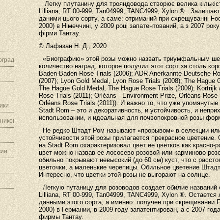
Легку плутанину для трояндовода створює велика кількість 
Lilliana, RT 00-999, Tan04999, TANC4999, Xylon ®. Залиша
даними цього сорту, а саме: отриманий при схрещуванні Foot
2000) в Німеччині, у 2009 році запатентований, а з 2007 ро
фірми Тантау.
© Лафазан Н. Д., 2020
«Биографию» этой розы можно назвать триумфальным шест
граду.
количество наград, которое получил этот сорт за столь кор
Baden
-
Baden
Rose
Trials
(2006); ADR Anerkannte Deutsche R
(2007); Lyon Gold Medal, Lyon Rose Trials (2008); The Hague 
The Hague Gold Medal, The Hague Rose Trials (2009);
Kortrijk
Rose Trials (2011); Orléans - Environment Prize, Orléans Rose Tr
Orléans Rose Trials (2011)).
И важно то, что уже упомянутые
ики
Stadt Rom – это и декоративность, и устойчивость, и непри
использовании, и идеальная для почвопокровной розы форм
ников.
Не редко Штадт Ром называют «прорывом» в селекции или 
устойчивости этой розы прилагается прекрасное цветение.
на Stadt Rom охарактеризовал цвет ее цветков как красно-р
ии.
цвет можно назвав ее лососево-розовой или карминово-роз
обильно покрывают невысокий (до
60 см
) куст, что с расст
цветочки, а маленькие черепицы. Обильное цветение Штадт
Интересно, что цветки этой розы не выгорают на солнце.
Легкую путаницу для розоводов создает обилие названий с
Lilliana, RT 00-999, Tan04999, TANC4999, Xylon ®. Остает
данными этого сорта, а именно: получен при скрещивании Foo
2000) в Германии, в 2009 году запатентирован, а с 2007 го
фирмы Тантау.