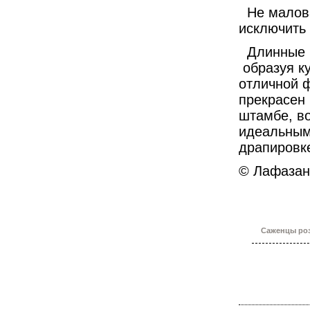
Не малов
исключить 
Длинные 
образуя к
отличной 
прекрасен 
штамбе, во
идеальным
драпировке
© Лафазан
Саженцы роз