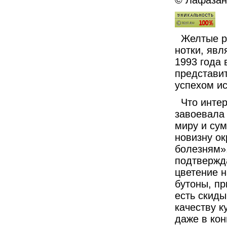
© Лафазан 
Желтые р
нотки, явл
1993 года 
представит
успехом ис
Что инте
завоевала 
миру и сум
новизну ок
болезням».
подтвержд
цветение н
бутоны, пр
есть скиды
качеству к
даже в кон