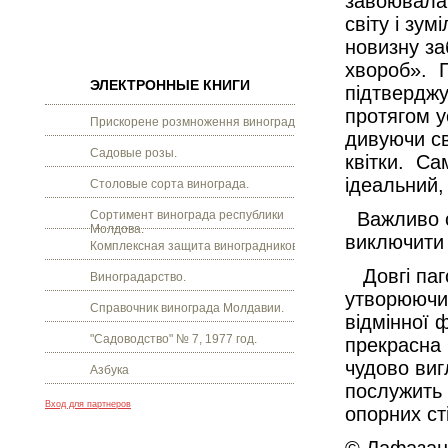
завоювала
світу і зу
новизну за
хвороб». П
ЭЛЕКТРОННЫЕ КНИГИ
підтверджу
протягом у
Прискорене розмноження винограду.
дивуючи св
Садовые розы.
квітки. Са
ідеальний, 
Столовые сорта винограда.
Сортимент винограда республики
Важливо ск
Молдова.
виключити 
Комплексная защита виноградников.
Довгі паго
Виноградарство.
утворюючи 
Справочник винограда Молдавии.
відмінної 
"Садоводство" № 7, 1977 год.
прекрасна 
чудово виг
Азбука
послужить 
Вход для партнеров
опорних стін