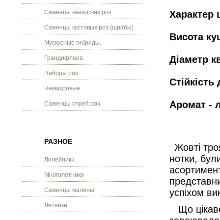
Саженцы канадских роз
Характер 
Саженцы кустовых роз (шрабы)
Висота кущ
Мускусные гибриды.
Діаметр кв
Грандифлора
Наборы роз
Стійкість 
Немахровые
Аромат - 
Саженцы спрей роз.
РАЗНОЕ
Жовті тро
нотки, бул
Лилейники.
асортимент
Многолетники
представни
Саженцы малины.
успіхом ви
Летники
Що цікаво,