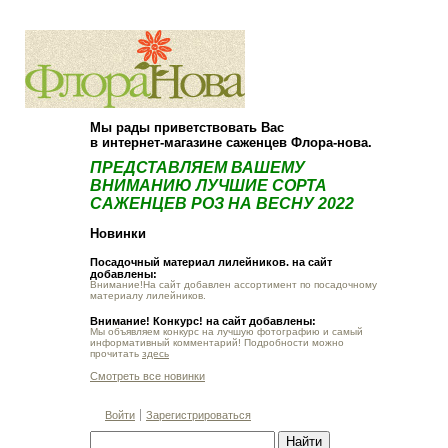
О компании
Как купить
Мы рады приветствовать Вас
в интернет-магазине саженцев Флора-нова.
ПРЕДСТАВЛЯЕМ ВАШЕМУ
ВНИМАНИЮ ЛУЧШИЕ СОРТА
САЖЕНЦЕВ РОЗ НА ВЕСНУ 2022
Новинки
Посадочный материал лилейников. на сайт
добавлены:
Внимание!На сайт добавлен ассортимент по посадочному
материалу лилейников.
Внимание! Конкурс! на сайт добавлены:
Мы объявляем конкурс на лучшую фотографию и самый
информативный комментарий! Подробности можно
прочитать
здесь
Смотреть все новинки
Войти
Зарегистрироваться