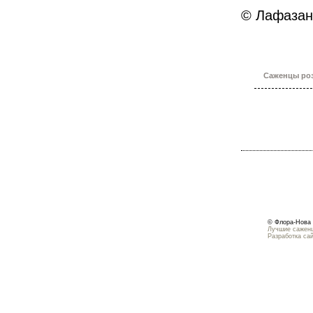
© Лафазан
Саженцы роз
© Флора-Нова 
Лучшие саженц
Разработка са