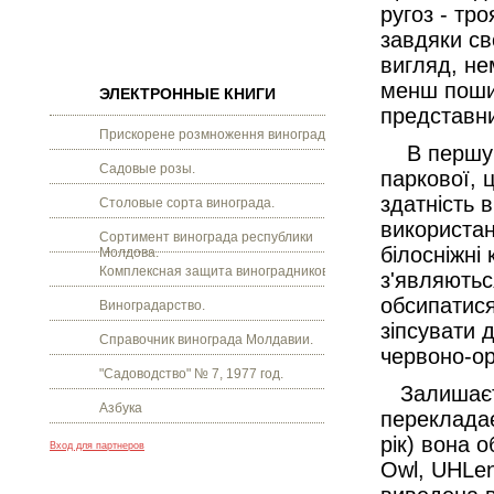
ругоз - тр
завдяки св
вигляд, не
менш пошир
ЭЛЕКТРОННЫЕ КНИГИ
представни
Прискорене розмноження винограду.
В першу че
Садовые розы.
паркової, 
здатність 
Столовые сорта винограда.
використан
Сортимент винограда республики
білосніжні
Молдова.
Комплексная защита виноградников.
з'являютьс
обсипатися
Виноградарство.
зіпсувати 
Справочник винограда Молдавии.
червоно-ор
"Садоводство" № 7, 1977 год.
Залишаєть
Азбука
перекладає
рік) вона 
Вход для партнеров
Owl, UHLen