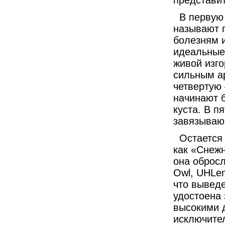
представи
В первую 
называют 
болезням и
идеальные
живой изго
сильным а
четвертую 
начинают б
куста. В п
завязываю
Остается
как «Снежн
она обросл
Owl, UHLen
что выведе
удостоена
высокими 
исключите