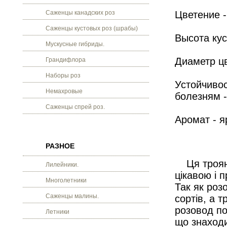
Саженцы канадских роз
Цветение -
Саженцы кустовых роз (шрабы)
Высота кус
Мускусные гибриды.
Диаметр цв
Грандифлора
Наборы роз
Устойчивос
Немахровые
болезням -
Саженцы спрей роз.
Аромат - 
РАЗНОЕ
Ця троянд
Лилейники.
цікавою і 
Многолетники
Так як роз
Саженцы малины.
сортів, а 
розовод по
Летники
що знаходи