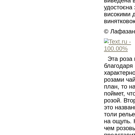
виведена в
удостоєна 
високими д
винятковою
© Лафазан 
Эта роза 
благодаря 
характерно
розами чай
план, то н
поймет, чт
розой. Вто
это назван
толи релье
на ощупь. 
чем розовы