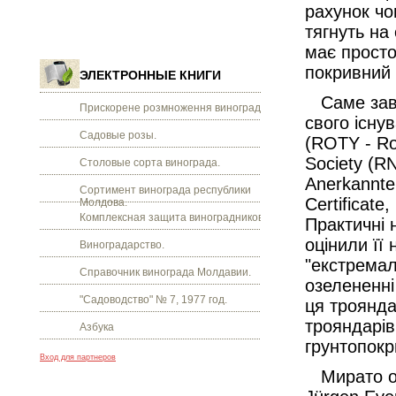
рахунок чо
тягнуть на
має просто
покривний 
ЭЛЕКТРОННЫЕ КНИГИ
Саме завд
Прискорене розмноження винограду.
свого існу
Садовые розы.
(ROTY - Ros
Society (R
Столовые сорта винограда.
Anerkannte
Сортимент винограда республики
Certificate
Молдова.
Комплексная защита виноградников.
Практичні 
оцінили її
Виноградарство.
"екстремаль
Справочник винограда Молдавии.
озелененні 
"Садоводство" № 7, 1977 год.
ця троянда
трояндарів
Азбука
грунтопокр
Вход для партнеров
Мирато отр