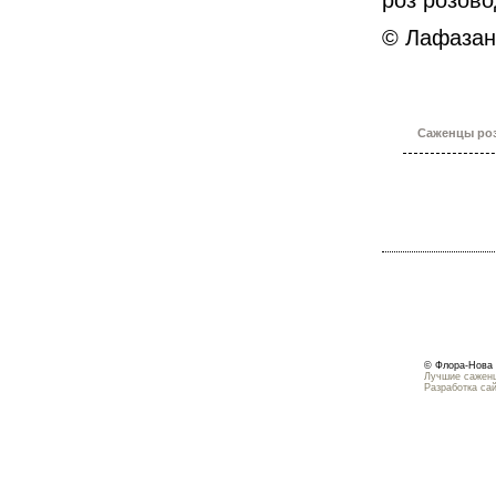
роз розов
© Лафазан
Саженцы роз
© Флора-Нова 
Лучшие саженц
Разработка са