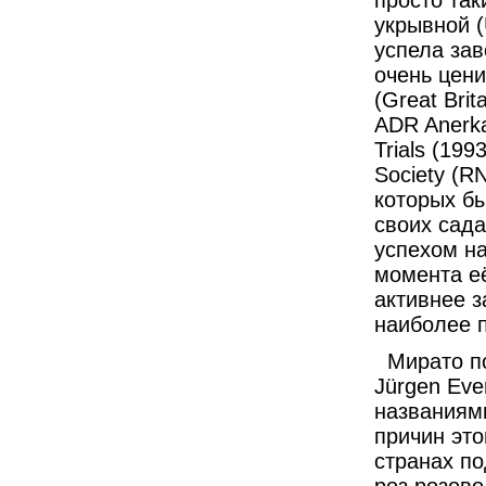
просто так
укрывной (
успела зав
очень цен
(Great Brit
ADR Anerka
Trials (199
Society (R
которых бы
своих сада
успехом н
момента её
активнее з
наиболее 
Мирато по
Jürgen Eve
названиями
причин это
странах по