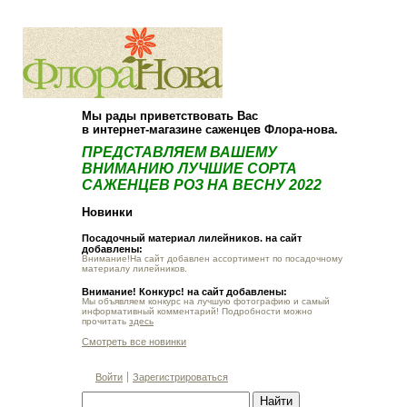
О компании
Как купить
Мы рады приветствовать Вас
в интернет-магазине саженцев Флора-нова.
ПРЕДСТАВЛЯЕМ ВАШЕМУ
ВНИМАНИЮ ЛУЧШИЕ СОРТА
САЖЕНЦЕВ РОЗ НА ВЕСНУ 2022
Новинки
Посадочный материал лилейников. на сайт
добавлены:
Внимание!На сайт добавлен ассортимент по посадочному
материалу лилейников.
Внимание! Конкурс! на сайт добавлены:
Мы объявляем конкурс на лучшую фотографию и самый
информативный комментарий! Подробности можно
прочитать
здесь
Смотреть все новинки
Войти
Зарегистрироваться