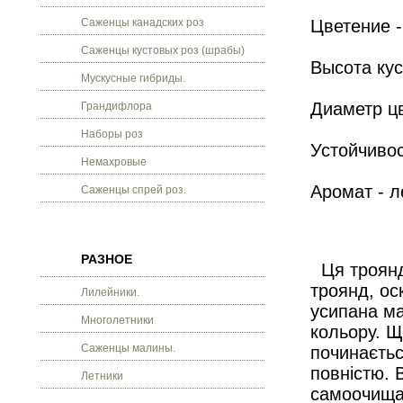
Саженцы канадских роз
Цветение -
Саженцы кустовых роз (шрабы)
Высота кус
Мускусные гибриды.
Диаметр цв
Грандифлора
Наборы роз
Устойчивос
Немахровые
Аромат - л
Саженцы спрей роз.
РАЗНОЕ
Ця троянда
троянд, ос
Лилейники.
усипана ма
Многолетники
кольору. Щ
Саженцы малины.
починаєтьс
повністю. 
Летники
самоочищат