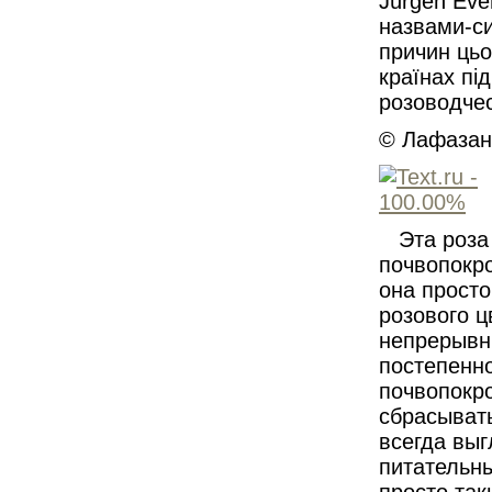
Jürgen Eve
назвами-си
причин цьо
країнах пі
розоводчес
© Лафазан 
Эта роза
почвопокро
она прост
розового ц
непрерывны
постепенно
почвопокро
сбрасывать
всегда выг
питательны