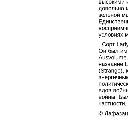
высокими и
довольно 
зеленой ма
Единствен
восприимчи
условиях м
Сорт Lady
Он был им
Ausvolume.
название L
(Strange),
энергичны
политичес
вдов войны
войны. Был
частности,
© Лафазан 