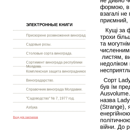
не дивно че
формою, в 
взагалі не
приємний, 
ЭЛЕКТРОННЫЕ КНИГИ
Кущі за фо
Прискорене розмноження винограду.
трохи біль
та могутнім
Садовые розы.
численним
Столовые сорта винограда.
листям, ви
Сортимент винограда республики
недоліком 
Молдова.
несприятл
Комплексная защита виноградников.
Сорт Lady 
Виноградарство.
був їм пре
Справочник винограда Молдавии.
Ausvolume.
"Садоводство" № 7, 1977 год.
назва Lady
(Strange),
Азбука
енергійною
Вход для партнеров
політичною
війни. До 