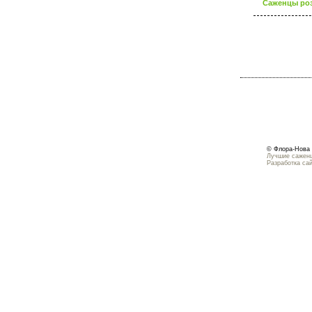
Саженцы роз
© Флора-Нова 
Лучшие саженц
Разработка са