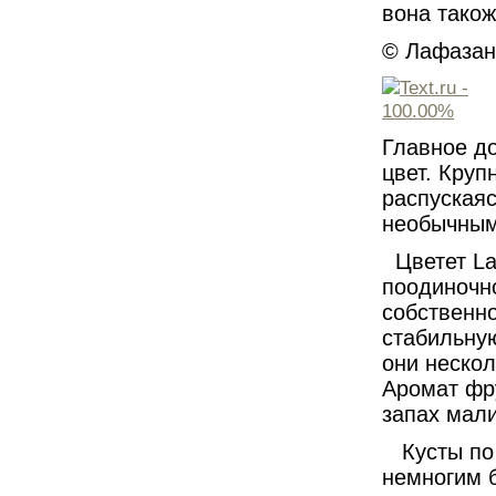
вона також
© Лафазан 
Главное д
цвет. Круп
распуская
необычным
Цветет Lad
поодиночно
собственно
стабильную
они нескол
Аромат фр
запах мал
Кусты по 
немногим 