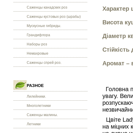
Саженцы канадских роз
Характер 
Саженцы кустовых роз (шрабы)
Висота кущ
Мускусные гибриды.
Діаметр кв
Грандифлора
Наборы роз
Стійкість 
Немахровые
Аромат – 
Саженцы спрей роз.
РАЗНОЕ
Головна пе
увагу. Вели
Лилейники.
розпускаю
Многолетники
незвичайни
Саженцы малины.
Цвіте Lady
Летники
на міцних 