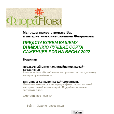
О компании
Как купить
Мы рады приветствовать Вас
в интернет-магазине саженцев Флора-нова.
ПРЕДСТАВЛЯЕМ ВАШЕМУ
ВНИМАНИЮ ЛУЧШИЕ СОРТА
САЖЕНЦЕВ РОЗ НА ВЕСНУ 2022
Новинки
Посадочный материал лилейников. на сайт
добавлены:
Внимание!На сайт добавлен ассортимент по посадочному
материалу лилейников.
Внимание! Конкурс! на сайт добавлены:
Мы объявляем конкурс на лучшую фотографию и самый
информативный комментарий! Подробности можно
прочитать
здесь
Смотреть все новинки
Войти
Зарегистрироваться