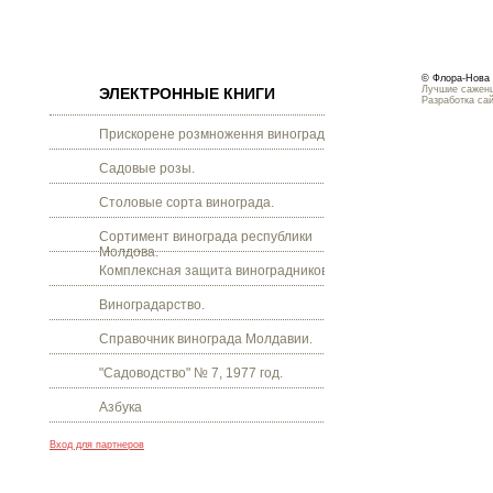
© Флора-Нова 
Лучшие саженц
ЭЛЕКТРОННЫЕ КНИГИ
Разработка са
Прискорене розмноження винограду.
Садовые розы.
Столовые сорта винограда.
Сортимент винограда республики
Молдова.
Комплексная защита виноградников.
Виноградарство.
Справочник винограда Молдавии.
"Садоводство" № 7, 1977 год.
Азбука
Вход для партнеров