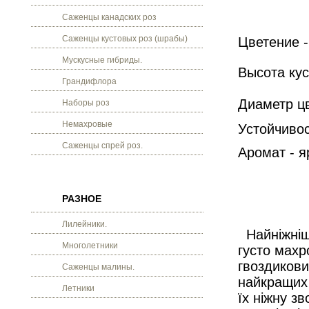
Саженцы канадских роз
Саженцы кустовых роз (шрабы)
Цветение -
Мускусные гибриды.
Высота кус
Грандифлора
Диаметр цв
Наборы роз
Немахровые
Устойчивос
Саженцы спрей роз.
Аромат - 
РАЗНОЕ
Лилейники.
Найніжніші
Многолетники
густо махр
гвоздикови
Саженцы малины.
найкращих 
Летники
їх ніжну з