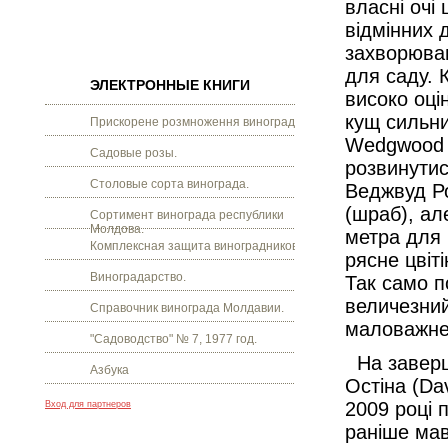
власні очі
відмінних 
захворюван
для саду. К
ЭЛЕКТРОННЫЕ КНИГИ
високо оці
кущ сильни
Прискорене розмноження винограду.
Wedgwood R
Садовые розы.
розвинутис
Столовые сорта винограда.
Веджвуд Ро
(шраб), ал
Сортимент винограда республики
Молдова.
метра для 
Комплексная защита виноградников.
рясне цвіт
Виноградарство.
Так само 
величезний
Справочник винограда Молдавии.
маловажне,
"Садоводство" № 7, 1977 год.
На заверш
Азбука
Остіна (Da
2009 році 
Вход для партнеров
раніше мав