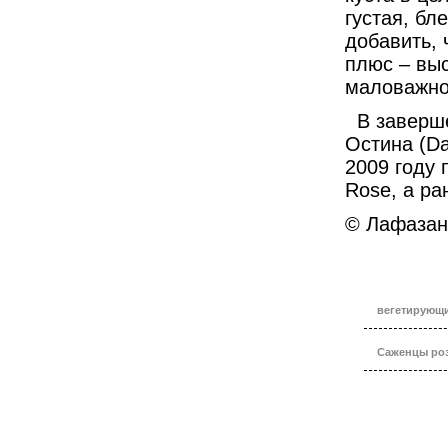
густая, бл
добавить, 
плюс – выс
маловажно
В заверш
Остина (Da
2009 году
Rose
, а р
© Лафазан
вегетирующ
Саженцы роз