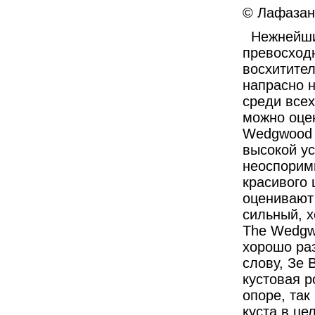
© Лафазан 
Нежнейши
превосход
восхитите
напрасно 
среди всех
можно оцен
Wedgwood
высокой ус
неоспорим
красивого 
оценивают 
сильный, х
The
Wedgw
хорошо раз
слову, Зе 
кустовая р
опоре, так
куста в це