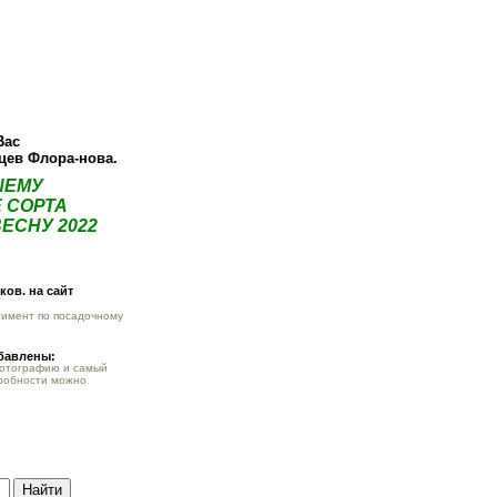
О компании
Как купить
Фотогалерея
Статьи
Опт
Контак
Вас
нцев Флора-нова.
ШЕМУ
 СОРТА
ЕСНУ 2022
ов. на сайт
тимент по посадочному
обавлены:
фотографию и самый
робности можно