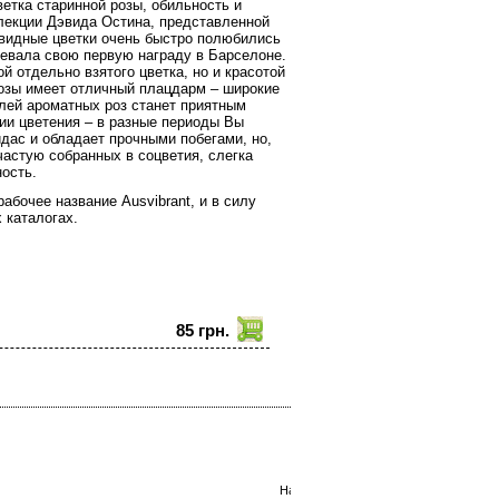
етка старинной розы, обильность и
елекции Дэвида Остина, представленной
видные цветки очень быстро полюбились
воевала свою первую награду в Барселоне.
ой отдельно взятого цветка, но и красотой
 розы имеет отличный плацдарм – широкие
елей ароматных роз станет приятным
ии цветения – в разные периоды Вы
идас и обладает прочными побегами, но,
частую собранных в соцветия, слегка
ость.
рабочее название Ausvibrant, и в силу
 каталогах.
85 грн.
Наши телефоны: