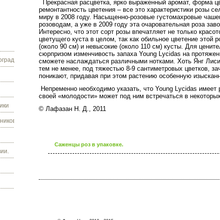
Прекрасная расцветка, ярко выраженный аромат, форма цв
ремонтантность цветения – все это характеристики розы с
миру в 2008 году. Насыщенно-розовые густомахровые чаше
розоводам, а уже в 2009 году эта очаровательная роза за
Интересно, что этот сорт розы впечатляет не только красот
цветущего куста в целом, так как обильное цветение этой
(около 90 см) и невысокие (около 110 см
) кусты. Для ценит
сюрпризом изменчивость запаха Young Lycidas на протяжен
граду.
сможете наслаждаться различными ноткам
и. Хоть Янг Лис
тем не менее, под тяжестью 8-9 сантиметровых цветков, за
поникают, придавая при этом растению особенную изысканн
Непременно необходимо указать, что
Young Lycidas имеет 
своей «молодости» может под ним встречаться в некоторых
ики
© Лафазан Н. Д., 2011
ников.
Саженцы роз в упаковке.
ии.