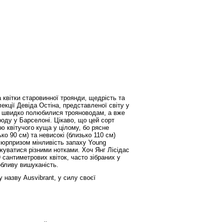
квітки старовинної троянди, щедрість та
екції Девіда Остіна, представленої світу у
же швидко полюбилися трояноводам, а вже
оду у Барселоні. Цікаво, що цей сорт
ою квітучого куща у цілому, бо рясне
ко 90 см) та невисокі (близько 110 см)
сюрпризом мінливість запаху Young
джуватися різними нотками. Хоч Янг Лісідас
 сантиметрових квіток, часто зібраних у
обливу вишуканість.
 назву Ausvibrant, у силу своєї