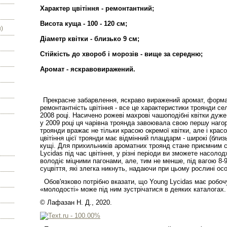
Характер цвітіння - ремонтантний;
Висота куща - 100 - 120 см;
)
Діаметр квітки - близько 9 см;
Стійкість до хвороб і морозів - вище за середню;
Аромат - яскравовиражений.
Прекрасне забарвлення, яскраво виражений аромат, форма 
ремонтантність цвітіння - все це характеристики троянди сел
2008 році. Насичено рожеві махрові чашоподібні квітки ду
у 2009 році ця чарівна троянда завоювала свою першу нагор
троянди вражає не тільки красою окремої квітки, але і крас
цвітіння цієї троянди має відмінний плацдарм - широкі (близь
кущі. Для прихильників ароматних троянд стане приємним 
Lycidas під час цвітіння, у різні періоди ви зможете насоло
володіє міцними пагонами, але, тим не менше, під вагою 8-9
суцвіття, які злегка никнуть, надаючи при цьому рослині ос
Обов'язково потрібно вказати, що Young Lycidas має робочу
«молодості» може під ним зустрічатися в деяких каталогах.
© Лафазан Н. Д., 2020.