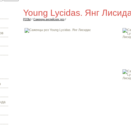
Young Lycidas. Янг Лисид
РОЗЫ
/
Саженцы английских роз
/
ов
з
нда