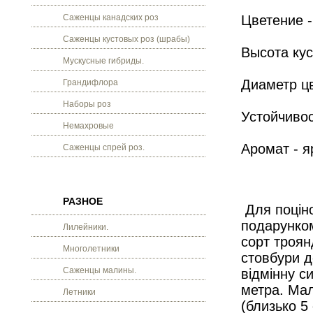
Саженцы канадских роз
Цветение -
Саженцы кустовых роз (шрабы)
Высота куст
Мускусные гибриды.
Диаметр цв
Грандифлора
Наборы роз
Устойчивос
Немахровые
Аромат - 
Саженцы спрей роз.
РАЗНОЕ
Для поціно
подарунком
Лилейники.
сорт троян
Многолетники
стовбури де
Саженцы малины.
відмінну с
метра.
Мал
Летники
(близько 5