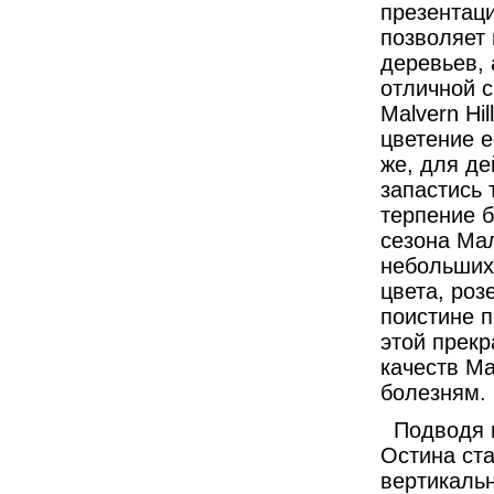
презентаци
позволяет 
деревьев, 
отличной с
Malvern Hi
цветение е
же, для де
запастись 
терпение б
сезона Мал
небольших 
цвета, роз
поистине п
этой прек
качеств Ma
болезням.
Подводя и
Остина ст
вертикаль