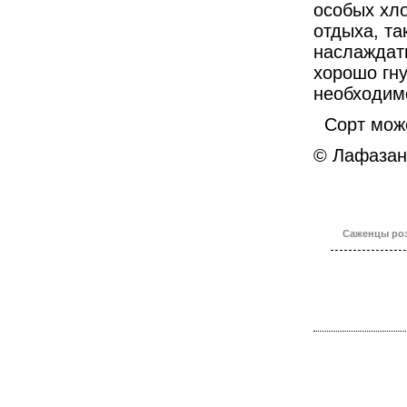
особых хло
отдыха, та
наслаждат
хорошо гну
необходим
Сорт мож
© Лафазан
Саженцы роз