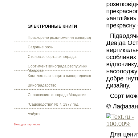
розетковід
прекрасног
«англійки»
прекрасну 
ЭЛЕКТРОННЫЕ КНИГИ
Підводячи 
Прискорене розмноження винограду.
Девіда Ост
Садовые розы.
вертикальн
особливих 
Столовые сорта винограда.
відпочинку
Сортимент винограда республики
насолоджув
Молдова.
Комплексная защита виноградников.
добре гнут
дизайну.
Виноградарство.
Сорт може
Справочник винограда Молдавии.
"Садоводство" № 7, 1977 год.
© Лафазан 
Азбука
Вход для партнеров
Для цени