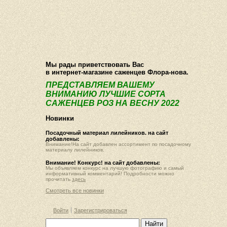
О компании
Как купить
Фотогалерея
Статьи
Опт
Контакт
Мы рады приветствовать Вас
в интернет-магазине саженцев Флора-нова.
ПРЕДСТАВЛЯЕМ ВАШЕМУ
ВНИМАНИЮ ЛУЧШИЕ СОРТА
САЖЕНЦЕВ РОЗ НА ВЕСНУ 2022
Новинки
Посадочный материал лилейников. на сайт
добавлены:
Внимание!На сайт добавлен ассортимент по посадочному
материалу лилейников.
Внимание! Конкурс! на сайт добавлены:
Мы объявляем конкурс на лучшую фотографию и самый
информативный комментарий! Подробности можно
прочитать
здесь
Смотреть все новинки
Войти
Зарегистрироваться