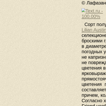
© Лафазан 
Сорт пол
Lilian Austi
селекционе
броскими 
в диаметре
погодных у
не капризн
не поврежд
цветения 
ярковыраж
прямостоя
цветения
составляет
причем, ко
Согласно х