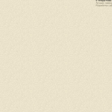
© Флора-Нова 
Лучшие саженц
Разработка са