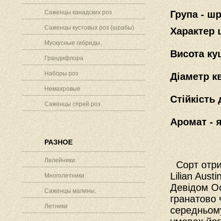
Саженцы канадских роз
Група - ш
Саженцы кустовых роз (шрабы)
Характер 
Мускусные гибриды.
Висота кущ
Грандифлора
Наборы роз
Діаметр кв
Немахровые
Стійкість 
Саженцы спрей роз.
Аромат - 
РАЗНОЕ
Лилейники.
Сорт отрим
Lilian Aus
Многолетники
Девідом Ос
Саженцы малины.
гранатово 
Летники
середньому