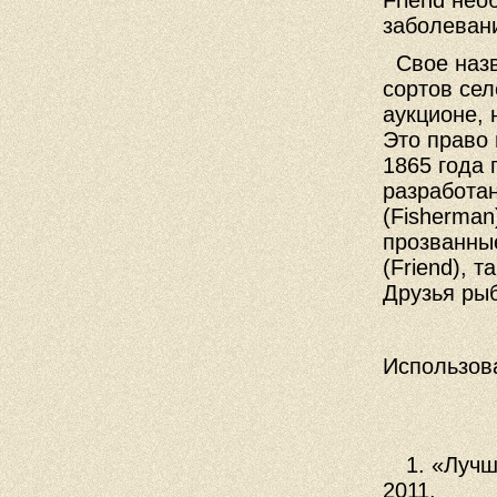
Friend нео
заболеван
Свое назв
сортов сел
аукционе, 
Это право 
1865 года
разработа
(Fisherman
прозванны
(Friend), 
Друзья рыб
Использов
1. «Луч
2011.