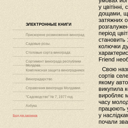
умовах йог
у цвітінні
дощами, що
затяжних о
ЭЛЕКТРОННЫЕ КНИГИ
розгалужен
період цві
Прискорене розмноження винограду.
становить 
Садовые розы.
колючки ду
характерис
Столовые сорта винограда.
Friend нео
Сортимент винограда республики
Молдова.
Свою назву
Комплексная защита виноградников.
сортів сел
Виноградарство.
якому авто
викупила к
Справочник винограда Молдавии.
виробляє м
"Садоводство" № 7, 1977 год.
часу моло
Азбука
працюють у
у наслідка
Вход для партнеров
почали зва