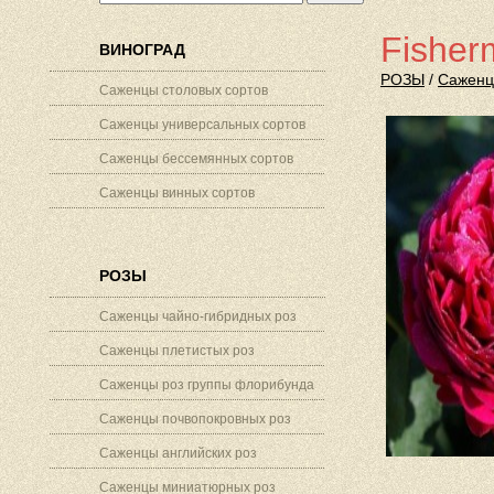
Fisher
ВИНОГРАД
РОЗЫ
/
Саженц
Саженцы столовых сортов
Саженцы универсальных сортов
Саженцы бессемянных сортов
Саженцы винных сортов
РОЗЫ
Саженцы чайно-гибридных роз
Саженцы плетистых роз
Саженцы роз группы флорибунда
Саженцы почвопокровных роз
Саженцы английских роз
Саженцы миниатюрных роз