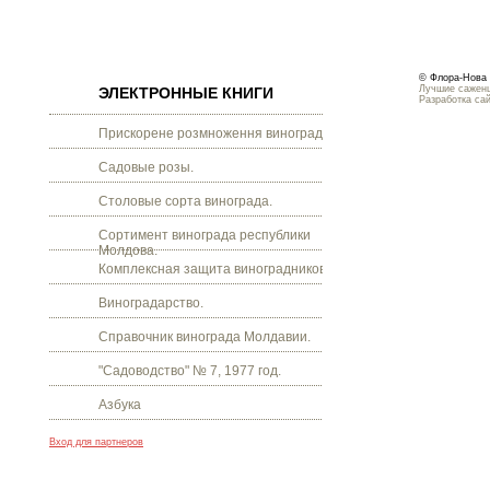
© Флора-Нова 
Лучшие саженц
ЭЛЕКТРОННЫЕ КНИГИ
Разработка са
Прискорене розмноження винограду.
Садовые розы.
Столовые сорта винограда.
Сортимент винограда республики
Молдова.
Комплексная защита виноградников.
Виноградарство.
Справочник винограда Молдавии.
"Садоводство" № 7, 1977 год.
Азбука
Вход для партнеров