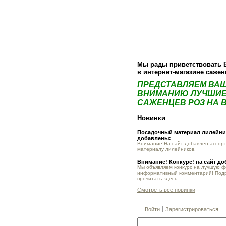
О компании
Как купить
Фотогалер
Мы рады приветствовать 
в интернет-магазине саже
ПРЕДСТАВЛЯЕМ ВА
ВНИМАНИЮ ЛУЧШИЕ
САЖЕНЦЕВ РОЗ НА В
Новинки
Посадочный материал лилейник
добавлены:
Внимание!На сайт добавлен ассор
материалу лилейников.
Внимание! Конкурс! на сайт д
Мы объявляем конкурс на лучшую 
информативный комментарий! Под
прочитать
здесь
Смотреть все новинки
Войти
Зарегистрироваться