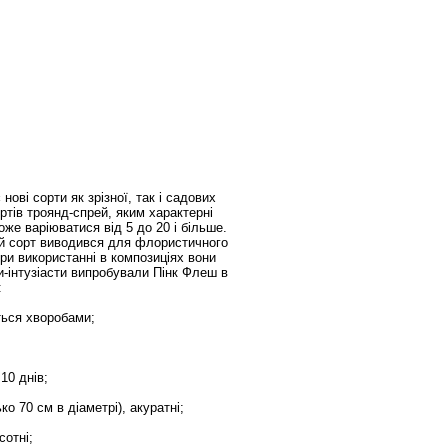
ові сорти як зрізної, так і садових
ртів троянд-спрей, яким характерні
може варіюватися від 5 до 20 і більше.
цей сорт виводився для флористичного
при використанні в композиціях вони
и-інтузіасти випробували Пінк Флеш в
:
ться хворобами;
10 днів;
ко 70 см в діаметрі), акуратні;
сотні;