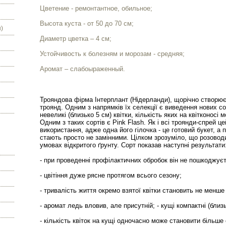
Цветение - ремонтантное, обильное;
Высота куста - от 50 до 70 см;
)
Диаметр цветка – 4 см;
Устойчивость к болезням и морозам - средняя;
Аромат – слабоыраженный.
Трояндова фірма Інтерплант (Нідерланди), щорічно створює н
троянд. Одним з напрямків їх селекції є виведення нових со
невеликі (близько 5 см) квітки, кількість яких на квітконосі 
Одним з таких сортів є Pink Flash. Як і всі троянди-спрей 
використання, адже одна його гілочка - це готовий букет, а 
стають просто не замінними. Цілком зрозуміло, що розовод
умовах відкритого ґрунту. Сорт показав наступні результати
- при проведенні профілактичних обробок він не пошкоджує
- цвітіння дуже рясне протягом всього сезону;
- тривалість життя окремо взятої квітки становить не менше 
- аромат ледь вловив, але присутній; - кущі компактні (близь
- кількість квіток на кущі одночасно може становити більше 