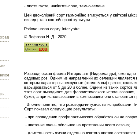
- листя густе, напівглянсове, темно-зелене.
Цей двоколірний сорт гармонійно вписується у квіткові мік
висадці та в контейнерної культури.
Робоча назва сорту Interlystre.
© Лафазан Н. Д., 2020.
граду.
ики
Розоводческая фирма Интерплант (Нидерланды), ежегодно с
ников.
садовых роз. Одним из направлений их селекции является 
которым характерны некрупные (около 5 см) цветки, количе
варьироваться от 5 до 20 и более. Одним из таких сортов яв
этот сорт выводился для флористического использования, в
ии.
букет, а при использовании в композициях они становятся 
Вполне понятно, что розоводы-интузиасты испробовали Пи
Сорт показал следующие результаты:
- при проведении профилактических обработок он не повр
- цветение очень обильное на протяжении всего сезона;
- длительность жизни отдельно взятого цветка составляет 