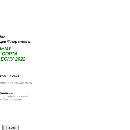
ея
Статьи
Опт
Контакты
Вас
нцев Флора-нова.
ШЕМУ
 СОРТА
ЕСНУ 2022
ов. на сайт
тимент по посадочному
обавлены:
фотографию и самый
робности можно