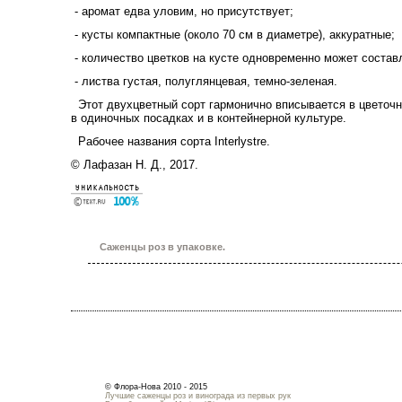
- аромат едва уловим, но присутствует;
- кусты компактные (около 70 см в диаметре), аккуратные;
- количество цветков на кусте одновременно может состав
- листва густая, полуглянцевая, темно-зеленая.
Этот двухцветный сорт гармонично вписывается в цветоч
в одиночных посадках и в контейнерной культуре.
Рабочее названия сорта Interlystre.
© Лафазан Н. Д., 2017.
Саженцы роз в упаковке.
© Флора-Нова 2010 - 2015
Лучшие саженцы роз и винограда из первых рук