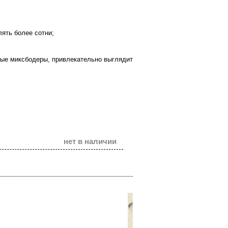
лять более сотни;
ные миксбодеры, привлекательно выглядит
нет в наличии
Наши теле
(096) 