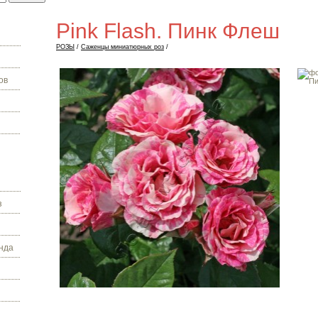
Pink Flash. Пинк Флеш
РОЗЫ
/
Саженцы миниатюрных роз
/
ов
з
нда