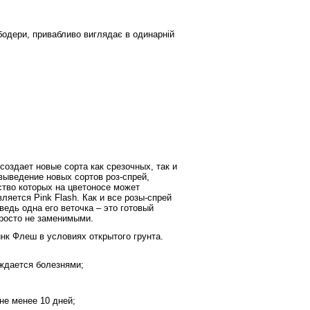
сбодери, привабливо виглядає в одинарній
оздает новые сорта как срезочных, так и
выведение новых сортов роз-спрей,
ство которых на цветоносе может
ляется Pink Flash. Как и все розы-спрей
едь одна его веточка – это готовый
просто не заменимыми.
нк Флеш в условиях открытого грунта.
еждается болезнями;
не менее 10 дней;