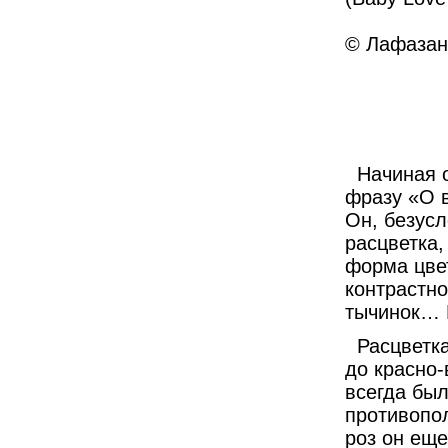
© Лафазан 
Начиная оп
фразу «О в
Он, безусл
расцветка,
форма цвет
контрастн
тычинок… 
Расцветка
до красно
всегда был
противопол
роз он ещ