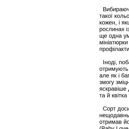
Вибираючи 
такої коль
кожен, і як
рослинах і
ще одна ум
мініатюрки 
профілакти
Іноді, поб
отримують 
але як і б
змогу зміцн
яскравіше д
та й квітк
Сорт доси
нещодавньо
отримав йо
(Baby Love 