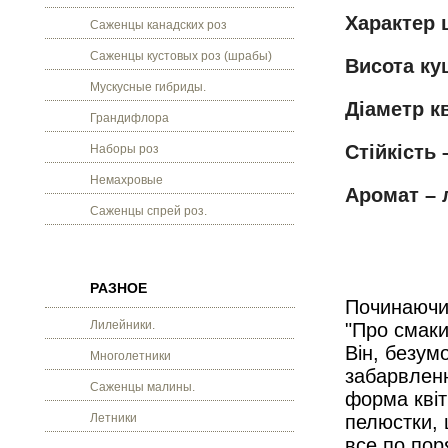
Характер 
Саженцы канадских роз
Саженцы кустовых роз (шрабы)
Висота кущ
Мускусные гибриды.
Діаметр кв
Грандифлора
Стійкість 
Наборы роз
Немахровые
Аромат – 
Саженцы спрей роз.
РАЗНОЕ
Починаючи 
Лилейники.
"Про смаки
Він, безум
Многолетники
забарвленн
Саженцы малины.
форма квітк
Летники
пелюстки,
все по пор