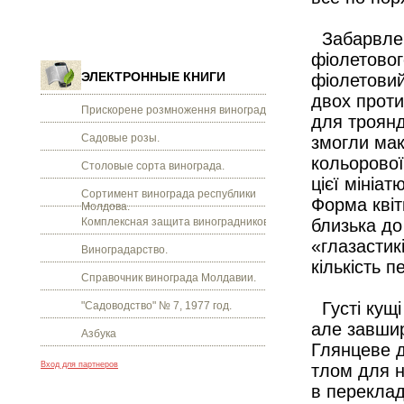
Забарвленн
фіолетово
ЭЛЕКТРОННЫЕ КНИГИ
фіолетовий
двох проти
Прискорене розмноження винограду.
для троянд
Садовые розы.
змогли мак
кольорової
Столовые сорта винограда.
цієї мініа
Сортимент винограда республики
Форма квіт
Молдова.
Комплексная защита виноградников.
близька до
«глазастик
Виноградарство.
кількість 
Справочник винограда Молдавии.
Густі кущі
"Садоводство" № 7, 1977 год.
але завшир
Азбука
Глянцеве д
Вход для партнеров
тлом для н
в переклад