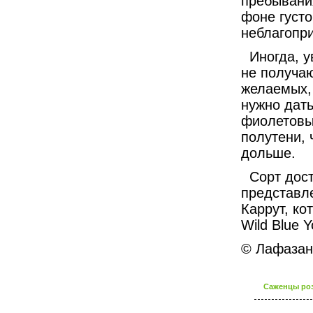
пребывания
фоне густо
неблагопр
Иногда, у
не получа
желаемых, 
нужно дать
фиолетовый
полутени, 
дольше.
Сорт дост
представле
Каррут, ко
Wild Blue Y
© Лафазан 
Саженцы роз