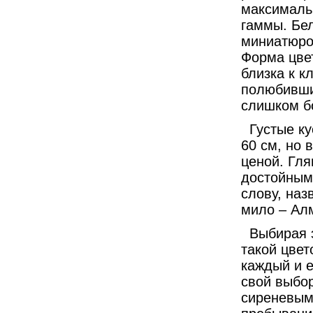
максимальн
гаммы. Бел
миниатюроч
Форма цве
близка к к
полюбивших
слишком б
Густые кус
60 см, но 
ценой. Гля
достойным
слову, наз
мило – Ал
Выбирая эт
такой цвет
каждый и е
свой выбо
сиреневым