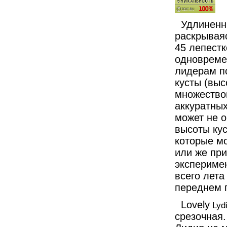
Удлиненн
раскрывая
45 лепестк
одновремен
лидерам п
кусты (выс
множеством
аккуратных
может не 
высоты кус
которые мо
или же при
экспериме
всего лета
переднем 
Lovely
Lyd
срезочная.