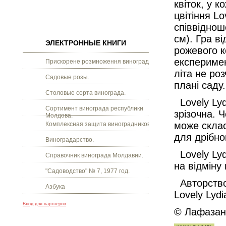
квіток, у 
цвітіння L
співвіднош
см). Гра ві
ЭЛЕКТРОННЫЕ КНИГИ
рожевого к
експеримен
Прискорене розмноження винограду.
літа не ро
Садовые розы.
плані саду.
Столовые сорта винограда.
Lovely Lyd
Сортимент винограда республики
зрізочна. Ч
Молдова.
може склас
Комплексная защита виноградников.
для дрібно
Виноградарство.
Lovely Lyd
Справочник винограда Молдавии.
на відміну
"Садоводство" № 7, 1977 год.
Авторство 
Азбука
Lovely Lyd
Вход для партнеров
© Лафазан 