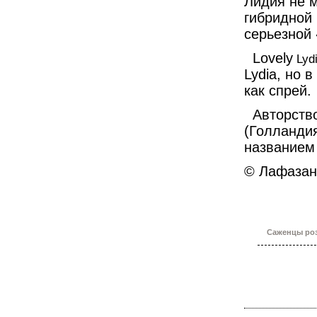
Лидия не м
гибридной 
серьезной
Lovely
Lyd
Lydia
, но 
как спрей.
Авторств
(Голланди
названием 
© Лафазан
Саженцы роз