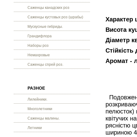
Саженцы канадских роз
Саженцы кустовых роз (шрабы)
Характер 
Мускусные гибриды.
Висота кущ
Грандифлора
Діаметр кв
Наборы роз
Стійкість
Немахровые
Аромат - 
Саженцы спрей роз.
РАЗНОЕ
Подовжені,
Лилейники.
розкриваюч
Многолетники
пелюсток) 
квітучих н
Саженцы малины.
рясністю ц
Летники
шириною 40