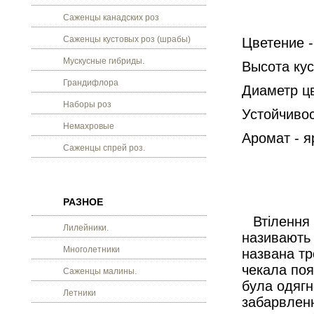
Саженцы канадских роз
Саженцы кустовых роз (шрабы)
Цветение -
Мускусные гибриды.
Высота кус
Грандифлора
Диаметр цв
Наборы роз
Устойчивос
Немахровые
Аромат - 
Саженцы спрей роз.
РАЗНОЕ
Втілення 
Лилейники.
називають 
Многолетники
названа тр
чекала поя
Саженцы малины.
була одягн
Летники
забарвленн