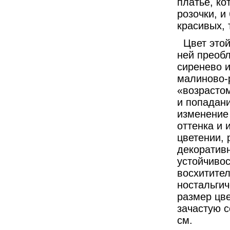
платье, ко
розочки, и
красивых, 
Цвет этой
ней преобл
сиренево и
малиново-р
«возрастом
и попадан
изменение 
оттенка и 
цветении, 
декоратив
устойчиво
восхитител
ностальги
размер цве
зачастую с
см.