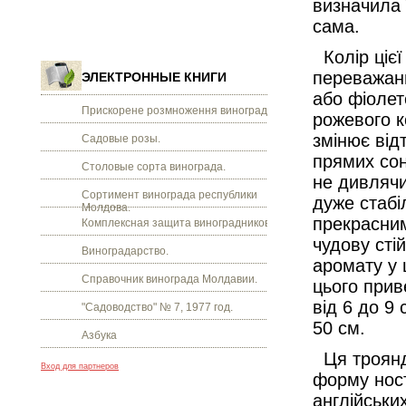
визначила 
сама.
Колір цієї
переважанн
ЭЛЕКТРОННЫЕ КНИГИ
або фіолет
Прискорене розмноження винограду.
рожевого к
змінює від
Садовые розы.
прямих сон
Столовые сорта винограда.
не дивлячис
Сортимент винограда республики
дуже стабі
Молдова.
прекрасни
Комплексная защита виноградников.
чудову сті
Виноградарство.
аромату у 
Справочник винограда Молдавии.
цього прив
від 6 до 9 
"Садоводство" № 7, 1977 год.
50 см.
Азбука
Ця троянда
Вход для партнеров
форму нос
англійськи