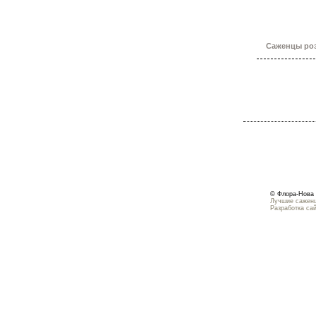
Саженцы роз
© Флора-Нова 
Лучшие саженц
Разработка са