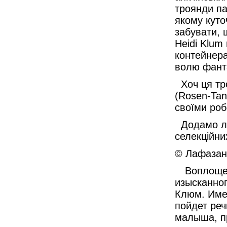
троянди па
якому куто
забувати, 
Heidi Klum
контейнера
волю фанта
Хоч ця тро
(Rosen-Tan
своїми роб
Додамо ли
селекційни
© Лафазан 
Воплощен
изысканно
Клюм. Имен
пойдет реч
малыша, п