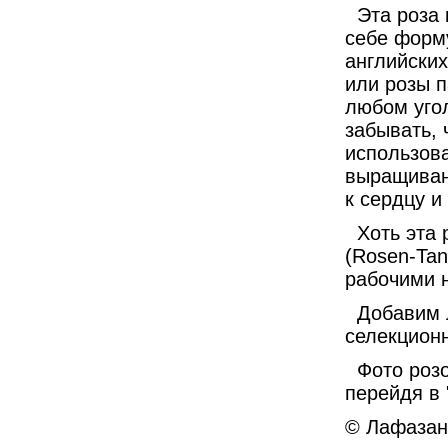
Эта роза
себе форм
английски
или розы п
любом угол
забывать,
использов
выращиван
к сердцу и
Хоть эта
(Rosen-Tan
рабочими 
Добавим 
селекционн
Фото розо
перейдя в 
© Лафазан