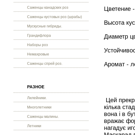
Саженцы канадских роз
Цветение -
Саженцы кустовых роз (шрабы)
Высота кус
Мускусные гибриды.
Диаметр цв
Грандифлора
Наборы роз
Устойчивос
Немахровые
Аромат - л
Саженцы спрей роз.
РАЗНОЕ
Лилейники.
Цей прекра
кілька ста
Многолетники
вона і в бу
Саженцы малины.
вражає фор
Летники
нагадує иг
Маскарад в