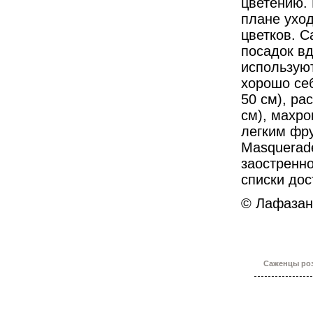
цветению. 
плане уход
цветков. 
посадок в
использую
хорошо себ
50 см), ра
см), махро
легким фр
Masquerade
заостренно
списки дос
© Лафазан
Саженцы роз