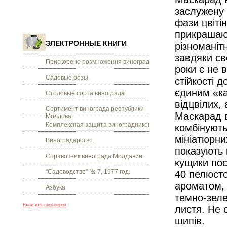
заслужену п
фази цвіті
прикрашаю
ЭЛЕКТРОННЫЕ КНИГИ
різноманіт
завдяки св
Прискорене розмноження винограду.
роки є не 
Садовые розы.
стійкості д
єдиним «ка
Столовые сорта винограда.
відцвілих, 
Сортимент винограда республики
Маскарад в
Молдова.
Комплексная защита виноградников.
комбінують
мініатюрни
Виноградарство.
показують в
Справочник винограда Молдавии.
кущики пос
"Садоводство" № 7, 1977 год.
40 пелюсто
ароматом, 
Азбука
темно-зеле
Вход для партнеров
листя. Не 
шипів.