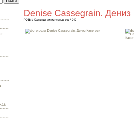
Denise Cassegrain. Дениз
РОЗЫ
/
Саженцы миниатюрных роз
/ 049
ов
з
нда