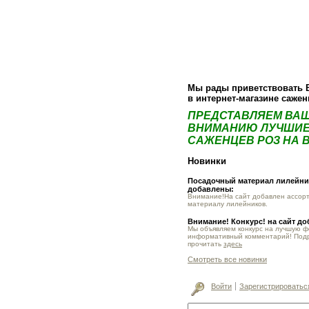
О компании
Как купить
Фотогалер
Мы рады приветствовать 
в интернет-магазине саже
ПРЕДСТАВЛЯЕМ ВА
ВНИМАНИЮ ЛУЧШИЕ
САЖЕНЦЕВ РОЗ НА В
Новинки
Посадочный материал лилейник
добавлены:
Внимание!На сайт добавлен ассор
материалу лилейников.
Внимание! Конкурс! на сайт д
Мы объявляем конкурс на лучшую 
информативный комментарий! Под
прочитать
здесь
Смотреть все новинки
Войти
Зарегистрироватьс