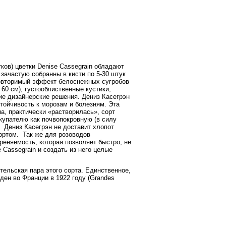
тков) цветки
Denise
Cassegrain
обладают
зачастую собранны в кисти по 5-30 штук
повторимый эффект белоснежных сугробов
о
60 см
), густооблиственные кустики,
ие дизайнерские решения. Дениз Касегрэн
тойчивость к морозам и болезням. Эта
па, практически «растворилась», сорт
упателю как почвопокровную (в силу
.
Дениз Касегрэн не доставит хлопот
ортом.
Так же для розоводов
реняемость, которая позволяет быстро, не
e
Cassegrain
и создать из него целые
тельская пара этого сорта. Единственное,
еден во Франции в 1922 году (Grandes