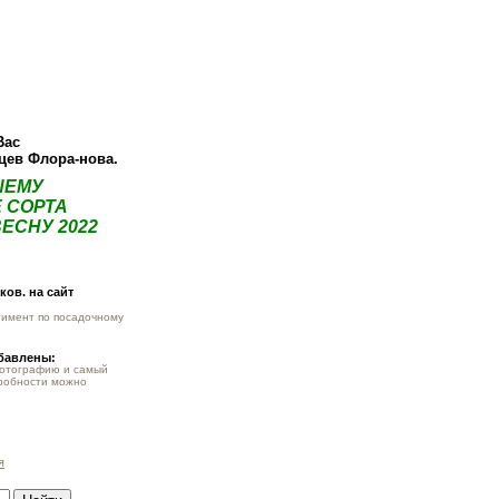
ея
Статьи
Опт
Контакты
Вас
нцев Флора-нова.
ШЕМУ
 СОРТА
ЕСНУ 2022
ов. на сайт
тимент по посадочному
обавлены:
фотографию и самый
робности можно
я