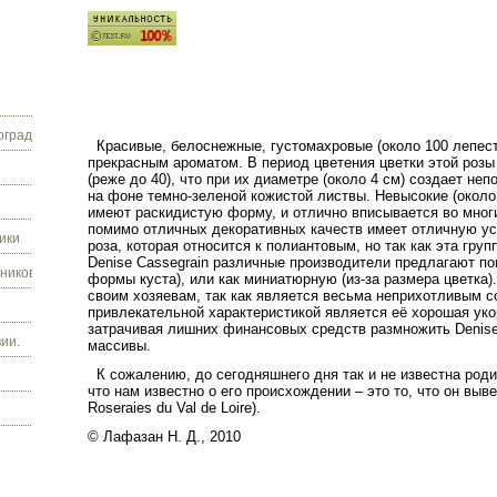
граду.
Красивые, белоснежные, густомахровые (около 100 лепес
прекрасным ароматом. В период цветения цветки этой розы 
(реже до 40), что при их диаметре (около
4 см
) создает не
на фоне темно-зеленой кожистой листвы. Невысокие (окол
имеют раскидистую форму, и отлично вписывается во мног
помимо отличных декоративных качеств имеет отличную ус
ики
роза, которая относится к полиантовым, но так как эта груп
Denise
Cassegrain
различные производители предлагают пок
ников.
формы куста), или как миниатюрную (из-за размера цветка)
своим хозяевам, так как является весьма неприхотливым с
привлекательной характеристикой является её хорошая уко
затрачивая лишних финансовых средств размножить
Denis
ии.
массивы.
К сожалению, до сегодняшнего дня так и не известна роди
что нам известно о его происхождении – это то, что он выв
Roseraies du Val de Loire).
© Лафазан Н. Д., 2010