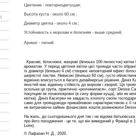
Цветение - повторноцветущая;
Высота куста - около 60 см.;
)
Диаметр цветка - около 4 см.;
Устойчивость к морозам и болезням - выше средней;
Аромат - легкий.
Красиві, білосніжні, махрові (близько 100 пелюсток) квітк
ароматом. У період цвітіння квітки цієї троянди часто зібрані
їх діаметрі (близько 4 см) створює неповторний ефект білос
шкірястої листви. Невисокі (близько 60 см), густо облистве
відмінно вписується в багато дизайнерські рішення. Деніз К
якостей має відмінну стійкість до морозів і хвороб. Ця троя
оскільки ця група, практично «розчинилася», сорт Denise Ca
покупцеві як почвопокровні (в силу форми куща), або як мін
квітки). Деніз Касегрен не завдасть клопоту своїм господа
само для трояндоводи привабливою характеристикою є її га
не витрачаючи зайвих фінансових коштів розмножити Denise 
На жаль, до сьогоднішнього дня так і не відома батьківська
про його походження - це те, що він виведений у Франції в 1
Loire).
© Лафазан Н. Д., 2020.