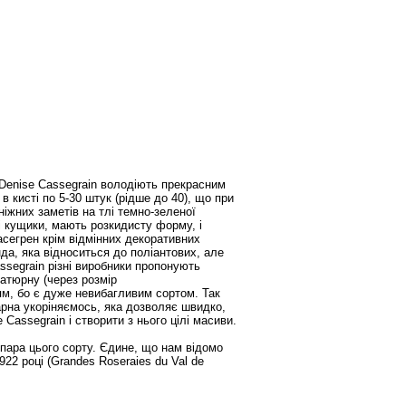
и Denise Cassegrain володіють прекрасним
 в кисті по 5-30 штук (рідше до 40), що при
ніжних заметів на тлі темно-зеленої
ні кущики, мають розкидисту форму, і
асегрен крім відмінних декоративних
нда, яка відноситься до поліантових, але
ssegrain різні виробники пропонують
іатюрну (через розмір
рям, бо є дуже невибагливим сортом. Так
рна укоріняємось, яка дозволяє швидко,
Cassegrain і створити з нього цілі масиви.
 пара цього сорту. Єдине, що нам відомо
922 році (Grandes Roseraies du Val de