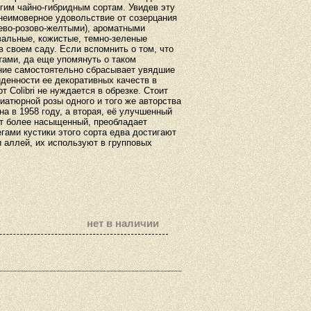
гим чайно-гибридным сортам. Увидев эту
неимоверное удовольствие от созерцания
жево-розово-желтыми), ароматными
вальные, кожистые, темно-зеленые
в своем саду. Если вспомнить о том, что
етами, да еще упомянуть о таком
ение самостоятельно сбрасывает увядшие
йденности ее декоративных качеств в
орт
Colibri
не нуждается в обрезке. Стоит
иатюрной розы одного и того же авторства
а в 1958 году, а вторая, её улучшенный
вет более насыщенный, преобладает
гами кустики этого сорта едва достигают
и аллей, их используют в групповых
нет в наличии