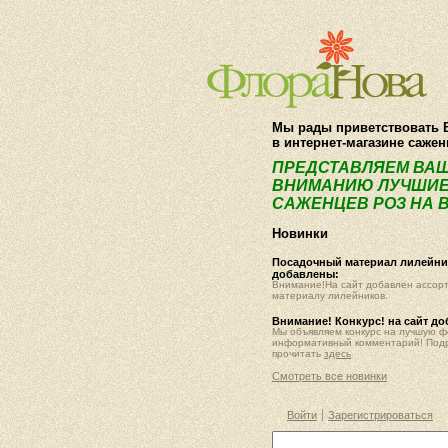
Мы рады приветствовать 
в интернет-магазине саже
ПРЕДСТАВЛЯЕМ ВА
ВНИМАНИЮ ЛУЧШИЕ
САЖЕНЦЕВ РОЗ НА В
Новинки
Посадочный материал лилейник
добавлены:
Внимание!На сайт добавлен ассор
материалу лилейников.
Внимание! Конкурс! на сайт д
Мы объявляем конкурс на лучшую 
информативный комментарий! Под
прочитать
здесь
Смотреть все новинки
Войти
Зарегистрироваться