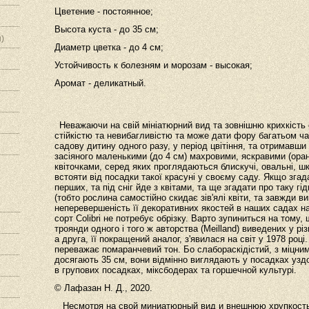
Цветение - постоянное;
Высота куста - до 35 см;
)
Диаметр цветка - до 4 см;
Устойчивость к болезням и морозам - высокая;
Аромат - деликатный.
Неважаючи на свій мініатюрний вид та зовнішню крихкість 
стійкістю та невибагливістю та може дати фору багатьом ч
садову дитину одного разу, у період цвітіння, та отримавш
засіяного маленькими (до 4 см) махровими, яскравими (ор
квіточками, серед яких проглядаються блискучі, овальні, ш
встояти від посадки такої красуні у своєму саду. Якщо згад
перших, та під сніг йде з квітами, та ще згадати про таку гі
(тобто рослина самостійно скидає зів'ялі квіти, та завжди в
неперевершеність її декоративних якостей в наших садах 
сорт Colibri не потребує обрізку. Варто зупиниться на тому, 
троянди одного і того ж авторства (Meilland) виведених у рі
а друга, її покращений аналог, з'явилася на світ у 1978 році
переважає помаранчевий тон. Бо слабораскідістий, з міцни
досягають 35 см, вони відмінно виглядають у посадках уздо
в групових посадках, міксбодерах та горшечной культурі.
© Лафазан Н. Д., 2020.
Несмотря на свой миниатюрный вид и внешнюю хрупкость