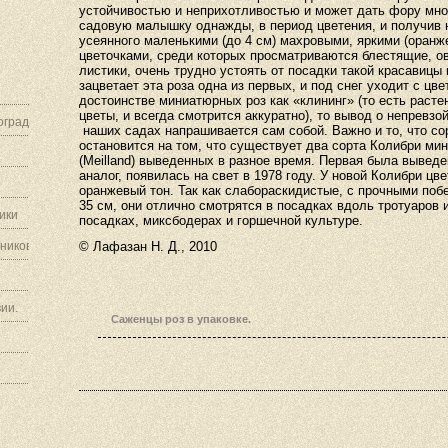
устойчивостью и неприхотливостью и может дать фору мно
садовую малышку однажды, в период цветения, и получив 
усеянного маленькими (до 4 см) махровыми, яркими (оран
цветочками, среди которых просматриваются блестящие, о
листики, очень трудно устоять от посадки такой красавицы 
зацветает эта роза одна из первых, и под снег уходит с цв
достоинстве миниатюрных роз как «клининг» (то есть раст
цветы, и всегда смотрится аккуратно), то вывод о непревзо
граду.
наших садах напрашивается сам собой. Важно и то, что с
остановится на том, что существует два сорта Колибри мин
(
Meilland
) выведенных в разное время. Первая была выведен
аналог, появилась на свет в 1978 году. У новой Колибри ц
оранжевый тон. Так как слабораскидистые, с прочными побе
35 см, они отлично смотрятся в посадках вдоль тротуаров 
ики
посадках, миксбодерах и горшечной культуре.
ников.
© Лафазан Н. Д., 2010
ии.
Саженцы роз в упаковке.