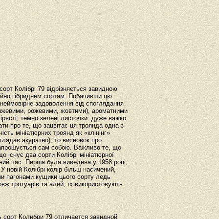
сорт Колібрі 79 відрізняється завидною
айно гібридним сортам. Побачивши цю
и неймовірне задоволення від споглядання
анжевими, рожевими, жовтими), ароматними
кірясті, темно зелені листочки дуже важко
ати про те, що зацвітає ця троянда одна з
дність мініатюрних троянд як «клінінг»
иглядає акуратно), то висновок про
напрошується сам собою. Важливо те, що
що існує два сорти Колібрі мініатюрної
зний час. Перша була виведена у 1958 році,
. У новій Колібрі колір більш насичений,
ми пагонами кущики цього сорту ледь
вж тротуарів та алей, їх використовують
 сорт Колибри 79 отличается завидной