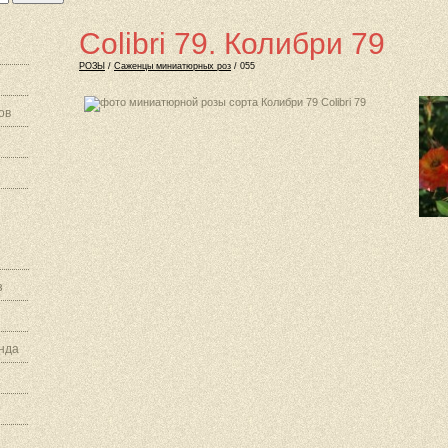
Colibri 79. Колибри 79
РОЗЫ
/
Саженцы миниатюрных роз
/ 055
ов
з
нда