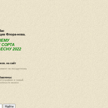
О компании
Как купить
Фотогалерея
Статьи
Опт
Контак
Вас
нцев Флора-нова.
ШЕМУ
 СОРТА
ЕСНУ 2022
ов. на сайт
тимент по посадочному
обавлены:
фотографию и самый
робности можно