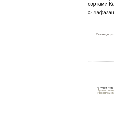
сортами К
© Лафазан 
Саженцы роз
© Флора-Нова 
Лучшие саженц
Разработка са