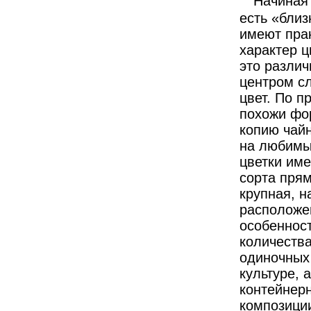
Начиная о
есть «близ
имеют прак
характер ц
это различ
центром с
цвет. По п
похожи фо
копию чайн
на любимые
цветки име
сорта прям
крупная, н
расположе
особенност
количества
одиночных
культуре, 
контейнерн
композиции