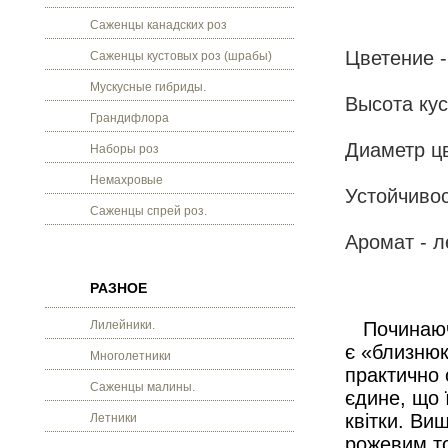
Саженцы канадских роз
Цветение -
Саженцы кустовых роз (шрабы)
Мускусные гибриды.
Высота кус
Грандифлора
Диаметр цв
Наборы роз
Немахровые
Устойчивос
Саженцы спрей роз.
Аромат - л
РАЗНОЕ
Лилейники.
Починаючи 
є «близнюк
Многолетники
практично 
Саженцы малины.
єдине, що ї
квітки. Ви
Летники
рожевим то