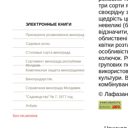
три сорти 
своєрідну 
щедрість ц
ЭЛЕКТРОННЫЕ КНИГИ
невеликі (
відзначити,
Прискорене розмноження винограду.
облиствені
Садовые розы.
квітки роз
особливіст
Столовые сорта винограда.
колючок. Р
Сортимент винограда республики
групових п
Молдова.
використов
Комплексная защита виноградников.
культури. 
Виноградарство.
комбінуван
Справочник винограда Молдавии.
© Лафазан 
"Садоводство" № 7, 1977 год.
Азбука
Вход для партнеров