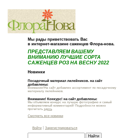
О компании
Как купить
Мы рады приветствовать Вас
в интернет-магазине саженцев Флора-нова.
ПРЕДСТАВЛЯЕМ ВАШЕМУ
ВНИМАНИЮ ЛУЧШИЕ СОРТА
САЖЕНЦЕВ РОЗ НА ВЕСНУ 2022
Новинки
Посадочный материал лилейников. на сайт
добавлены:
Внимание!На сайт добавлен ассортимент по посадочному
материалу лилейников.
Внимание! Конкурс! на сайт добавлены:
Мы объявляем конкурс на лучшую фотографию и самый
информативный комментарий! Подробности можно
прочитать
здесь
Смотреть все новинки
Войти
Зарегистрироваться