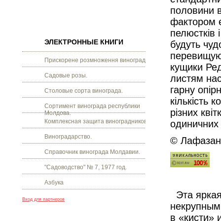
половини в
фактором є
пелюстків 
ЭЛЕКТРОННЫЕ КНИГИ
будуть чудо
перевищуют
Прискорене розмноження винограду.
кущики Ред
Садовые розы.
листям нас
гарну опір
Столовые сорта винограда.
кількість к
Сортимент винограда республики
різних квіт
Молдова.
Комплексная защита виноградников.
одиничних 
Виноградарство.
© Лафазан 
Справочник винограда Молдавии.
"Садоводство" № 7, 1977 год.
Азбука
Эта яркая
Вход для партнеров
некрупным
в «кисти» 