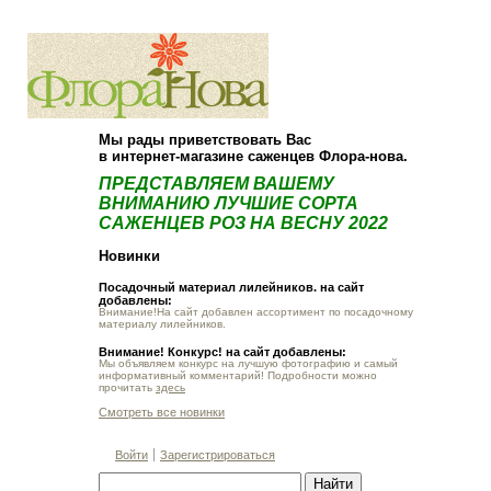
О компании
Как купить
Мы рады приветствовать Вас
в интернет-магазине саженцев Флора-нова.
ПРЕДСТАВЛЯЕМ ВАШЕМУ
ВНИМАНИЮ ЛУЧШИЕ СОРТА
САЖЕНЦЕВ РОЗ НА ВЕСНУ 2022
Новинки
Посадочный материал лилейников. на сайт
добавлены:
Внимание!На сайт добавлен ассортимент по посадочному
материалу лилейников.
Внимание! Конкурс! на сайт добавлены:
Мы объявляем конкурс на лучшую фотографию и самый
информативный комментарий! Подробности можно
прочитать
здесь
Смотреть все новинки
Войти
Зарегистрироваться