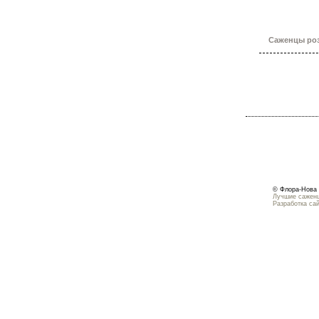
Саженцы роз
© Флора-Нова 
Лучшие саженц
Разработка са