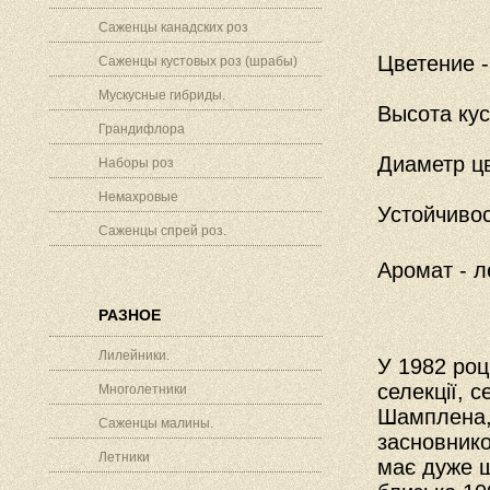
Саженцы канадских роз
Цветение -
Саженцы кустовых роз (шрабы)
Мускусные гибриды.
Высота кус
Грандифлора
Диаметр цв
Наборы роз
Немахровые
Устойчивос
Саженцы спрей роз.
Аромат - л
РАЗНОЕ
Лилейники.
У 1982 роц
селекції, 
Многолетники
Шамплена, 
Саженцы малины.
засновнико
Летники
має дуже щ