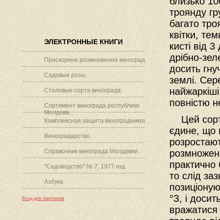
близько 10
троянду гр
багато троя
квітки, те
ЭЛЕКТРОННЫЕ КНИГИ
кисті від 
дрібно-зел
Прискорене розмноження винограду.
досить гну
Садовые розы.
землі. Сер
найжаркіші
Столовые сорта винограда.
повністю н
Сортимент винограда республики
Молдова.
Цей сорт м
Комплексная защита виноградников.
єдине, що 
Виноградарство.
розростают
Справочник винограда Молдавии.
розмноженн
практично 
"Садоводство" № 7, 1977 год.
то слід за
Азбука
позиціоную
°З, і доси
Вход для партнеров
вражатися 