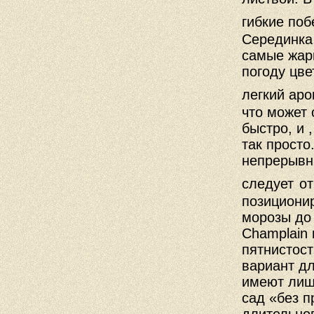
гибкие поб
Серединка 
самые жар
погоду цве
легкий аро
что может 
быстро, и 
так просто
непрерывны
следует
от
позиционир
морозы до 
Champlain
пятнистост
вариант дл
имеют лишн
сад «без 