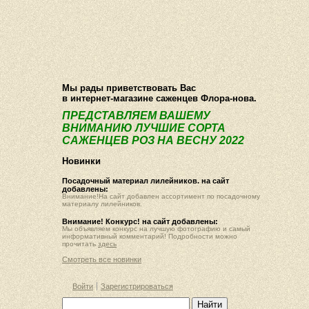
О компании
Как купить
Фотогалерея
Статьи
Опт
Контакт
Мы рады приветствовать Вас
в интернет-магазине саженцев Флора-нова.
ПРЕДСТАВЛЯЕМ ВАШЕМУ
ВНИМАНИЮ ЛУЧШИЕ СОРТА
САЖЕНЦЕВ РОЗ НА ВЕСНУ 2022
Новинки
Посадочный материал лилейников. на сайт
добавлены:
Внимание!На сайт добавлен ассортимент по посадочному
материалу лилейников.
Внимание! Конкурс! на сайт добавлены:
Мы объявляем конкурс на лучшую фотографию и самый
информативный комментарий! Подробности можно
прочитать
здесь
Смотреть все новинки
Войти
Зарегистрироваться