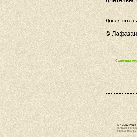
длительно
Дополнител
© Лафазан 
Саженцы роз
© Флора-Нова 
Лучшие саженц
Разработка са