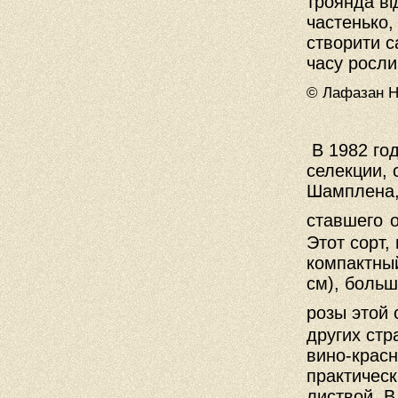
троянда ві
частенько,
створити с
часу росл
© Лафазан Н.
В 1982 го
селекции,
Шамплена,
ставшего
Этот сорт,
компактный
см), больш
розы этой 
других стр
вино-красн
практическ
листвой. В