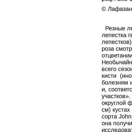
© Лафазан 
Резные ле
лепестка г
лепестков
роза смотр
отцветании
Необычайн
всего сезо
кисти
(ино
болезням и
и, соответ
участков».
округлой ф
см) кустах
сорта John
она получи
исследова