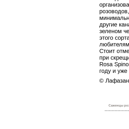
организова
розоводов
минимальны
другие кан
зеленом ч
этого сорт
любителям 
Стоит отмет
при скрещив
Rosa Spino
году и уже
© Лафазан 
Саженцы роз