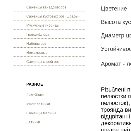
Саженцы канадских роз
Цветение -
Саженцы кустовых роз (шрабы)
Высота кус
Мускусные гибриды.
Диаметр цв
Грандифлора
Наборы роз
Устойчивос
Немахровые
Саженцы спрей роз.
Аромат - л
РАЗНОЕ
Різьблені 
Лилейники.
пелюстки г
пелюсток),
Многолетники
троянда ви
Саженцы малины.
відцвітанн
декоративн
Летники
щедре цвіті