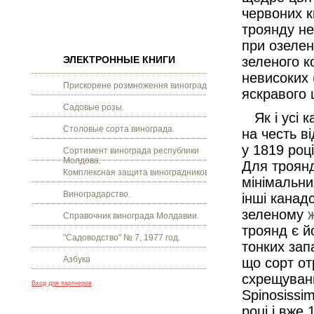
червоних к
троянду не
при озелен
ЭЛЕКТРОННЫЕ КНИГИ
зеленого к
невисоких 
Прискорене розмноження винограду.
яскравого ц
Садовые розы.
Як і усі к
Столовые сорта винограда.
на честь в
у 1819 роц
Сортимент винограда республики
Молдова.
Для троянд
Комплексная защита виноградников.
мінімальни
Виноградарство.
інші канад
зеленому
Справочник винограда Молдавии.
троянд є й
"Садоводство" № 7, 1977 год.
тонких зап
Азбука
що сорт отр
схрещуванні
Вход для партнеров
Spinosissi
році і вже