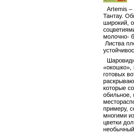
Artemis – 
Тантау. О
широкий, 
соцветиями
молочно- б
Листва пло
устойчивос
Шаровидны
«окошко», 
готовых во
раскрываю
которые с
обильное,
месторасп
примеру, 
многими из
цветки до
необычный