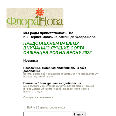
О компании
Как купить
Мы рады приветствовать Вас
в интернет-магазине саженцев Флора-нова.
ПРЕДСТАВЛЯЕМ ВАШЕМУ
ВНИМАНИЮ ЛУЧШИЕ СОРТА
САЖЕНЦЕВ РОЗ НА ВЕСНУ 2022
Новинки
Посадочный материал лилейников. на сайт
добавлены:
Внимание!На сайт добавлен ассортимент по посадочному
материалу лилейников.
Внимание! Конкурс! на сайт добавлены:
Мы объявляем конкурс на лучшую фотографию и самый
информативный комментарий! Подробности можно
прочитать
здесь
Смотреть все новинки
Войти
Зарегистрироваться