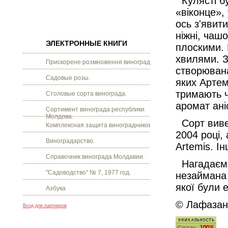
Кулясті бу
«віконце»,
ось з'явит
ніжні, чашо
ЭЛЕКТРОННЫЕ КНИГИ
плоскими. 
хвилями. З
Прискорене розмноження винограду.
створювана
Садовые розы.
яких Артем
тримають 
Столовые сорта винограда.
аромат ані
Сортимент винограда республики
Молдова.
Сорт вивед
Комплексная защита виноградников.
2004 році,
Виноградарство.
Artemis. Ін
Справочник винограда Молдавии.
Нагадаємо,
"Садоводство" № 7, 1977 год.
незаймана
якої були е
Азбука
© Лафазан 
Вход для партнеров