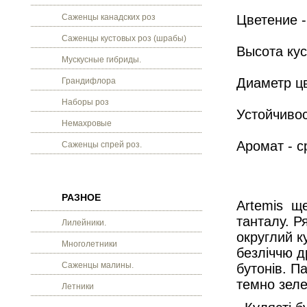
Саженцы канадских роз
Цветение -
Саженцы кустовых роз (шрабы)
Высота кус
Мускусные гибриды.
Диаметр цв
Грандифлора
Наборы роз
Устойчивос
Немахровые
Аромат - с
Саженцы спрей роз.
РАЗНОЕ
Artemis ще
танталу. Р
Лилейники.
округлий к
Многолетники
безліччю д
Саженцы малины.
бутонів. Па
темно зеле
Летники