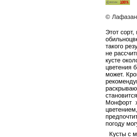
© Лафазан 
Этот сорт,
обильноцв
такого рез
не рассчит
кусте окол
цветения 
может. Кр
рекомендую
раскрывают
становится
Монфорт х
цветением,
предпочтит
погоду мог
Кусты с м