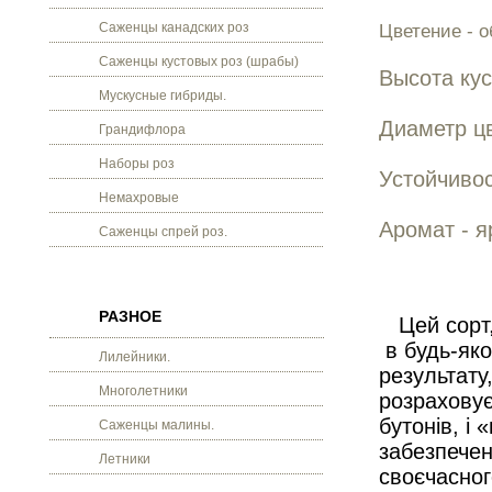
Саженцы канадских роз
Цветение - о
Саженцы кустовых роз (шрабы)
Высота кус
Мускусные гибриды.
Диаметр цв
Грандифлора
Наборы роз
Устойчивос
Немахровые
Аромат - 
Саженцы спрей роз.
РАЗНОЕ
Цей сорт, 
в будь-яко
Лилейники.
результату
Многолетники
розраховує
бутонів, і 
Саженцы малины.
забезпечен
Летники
своєчасног