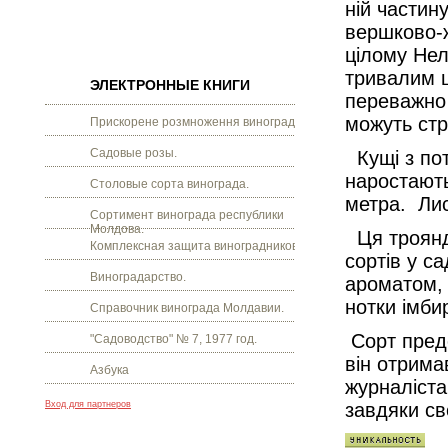
ній частину
вершково-ж
цілому Нел
тривалим ц
ЭЛЕКТРОННЫЕ КНИГИ
переважно 
можуть стр
Прискорене розмноження винограду.
Садовые розы.
Кущі з пот
наростають
Столовые сорта винограда.
метра. Лис
Сортимент винограда республики
Молдова.
Ця троянда
Комплексная защита виноградников.
сортів у с
Виноградарство.
ароматом, 
нотки імби
Справочник винограда Молдавии.
Сорт предс
"Садоводство" № 7, 1977 год.
він отрима
Азбука
журналіста
Вход для партнеров
завдяки св