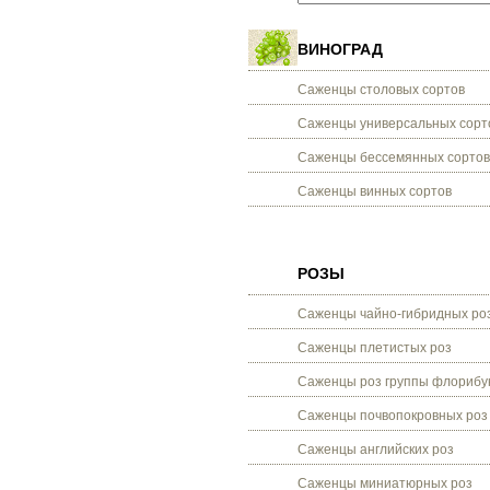
ВИНОГРАД
Саженцы столовых сортов
Саженцы универсальных сорт
Саженцы бессемянных сортов
Саженцы винных сортов
РОЗЫ
Саженцы чайно-гибридных ро
Саженцы плетистых роз
Саженцы роз группы флорибу
Саженцы почвопокровных роз
Саженцы английских роз
Саженцы миниатюрных роз