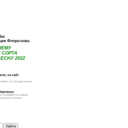
ея
Статьи
Опт
Контакты
Вас
нцев Флора-нова.
ШЕМУ
 СОРТА
ЕСНУ 2022
ов. на сайт
тимент по посадочному
обавлены:
фотографию и самый
робности можно