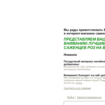
О компании
Как купить
Фотогалер
Мы рады приветствовать 
в интернет-магазине саже
ПРЕДСТАВЛЯЕМ ВА
ВНИМАНИЮ ЛУЧШИЕ
САЖЕНЦЕВ РОЗ НА В
Новинки
Посадочный материал лилейник
добавлены:
Внимание!На сайт добавлен ассор
материалу лилейников.
Внимание! Конкурс! на сайт д
Мы объявляем конкурс на лучшую 
информативный комментарий! Под
прочитать
здесь
Смотреть все новинки
Войти
Зарегистрироваться