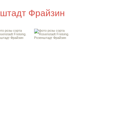
енштадт Фрайзин