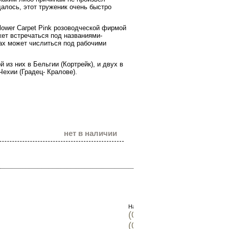
далось, этот труженик очень быстро
lower Carpet Pink розоводческой фирмой
жет встречаться под названиями-
иках может числиться под рабочими
из них в Бельгии (Кортрейк), и двух в
Чехии (Градец- Кралове).
нет в наличии
Наши телефоны:
(096) 302-74-07
(099) 631-22-86