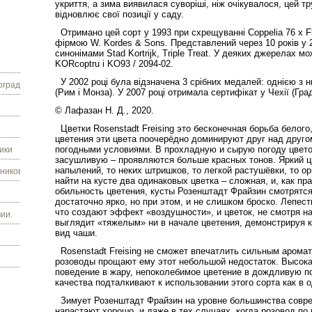
укриття, а зима виявилася суворіші, ніж очікувалося, цей т
відновлює свої позиції у саду.
Отримано цей сорт у 1993 при схрещуванні Coppelia 76 x F
фірмою W. Kordes & Sons. Представлений через 10 років у 
синонімами Stad Kortrijk, Triple Treat. У деяких джерелах 
KORcoptru і KO93 / 2094-02.
У 2002 році була відзначена 3 срібних медалей: однією з них
граду.
(Рим і Монза). У 2007 році отримала сертифікат у Чехії (Гра
© Лафазан Н. Д., 2020.
Цветки Rosenstadt Freising это бесконечная борьба белого,
цветения эти цвета поочерёдно доминируют друг над другом
погодными условиями. В прохладную и сырую погоду цвето
ики
засушливую – проявляются больше красных тонов. Яркий цв
напылений, то неких штришков, то легкой растушёвки, то 
ников.
найти на кусте два одинаковых цветка – сложная, и, как п
обильность цветения, кусты Розенштадт Фрайзин смотрятся
достаточно ярко, но при этом, и не слишком броско. Лепес
что создают эффект «воздушности», и цветок, не смотря н
ии.
выглядит «тяжелым» ни в начале цветения, демонстрируя к
вид чаши.
Rosenstadt Freising не сможет впечатлить сильным аромат
розоводы прощают ему этот небольшой недостаток. Высока
поведение в жару, непоколебимое цветение в дождливую по
качества подталкивают к использовании этого сорта как в о
Зимует Розенштадт Фрайзин на уровне большинства совреме
нарастают хорошо, и даже в тех случаях, когда розовод по