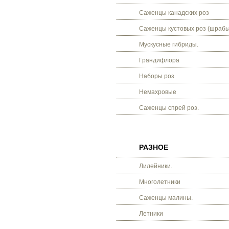
Саженцы канадских роз
Саженцы кустовых роз (шрабы
Мускусные гибриды.
Грандифлора
Наборы роз
Немахровые
Саженцы спрей роз.
РАЗНОЕ
Лилейники.
Многолетники
Саженцы малины.
Летники