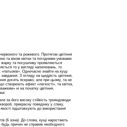
 червоного та рожевого. Протягом цвітіння
но та віком квітки та погодними умовами.
 у жарку та посушливу проявляються
яється то у вигляді напилювань, то
х «патьоків». Одночасно знайти на кущі
 завдання. З огляду на щедрість цвітіння,
ння досить яскраво, але при цьому, та не
що створюють ефект «легкості», та квітка,
ажким» ні на початку цвітіння,
аші.
ле за його високу стійкість трояндоводи
хвороб, прекрасну поведінку у спеку,
і якості підштовхують до використання
ів (6 зона). До слова, кущі наростають
е будь причин не справив необхідного