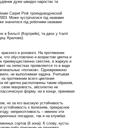
рудівник дуже швидко наростає та
lower Carpet Pink трояндоводческой
2003. Може зустрічатися під назвами
може значитися під робочими назвами
 в Бельгії (Кортрейк), та двох у Італії
дец- Кралове).
 красного и розового. На протяжении
, что обусловлено и возрастом цветка и
к преимущественно светлее, в жаркую и
ет на лепестках проявляется то в виде
оригинальных «потеков». Одновременно
равило, не выполнимая задача. Учитывая
 на протяжении всего цветения
тки её цветка расположены таким образом,
а свою махровость, абсолютно не
лассическую форму, ни в конце, принимая
ом, но за его высокую устойчивость
я устойчивость к болезням, прекрасное
году, неприхотливость – именно эти
диночных посадках, так и на клумбах.
нных сортов (6 зона). К слову, кусты
 каким-либо причинам не произвел