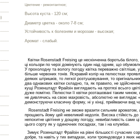
Цветение - ремонтантное;
Высота куста - 120 см;
)
Диаметр цветка - около 7-8 см;
Устойчивость к болезням и морозам - высокая;
Аромат - слабый.
Квітки Rosenstadt Freising це нескінченна боротьба білого,
ці кольори по черзі домінують один над одним, що обумовле
У прохолодну та вологу погоду квітка переважно світліше,
більше червоних тонів. Яскравий колір на пелюстках проявл
деяких штришків, то легкої розтушовування, то оригінальни
два однакових квітки складно, та, як правило, не здійсненне
кущі Розенштадт Фрайзін виглядають на протязі всього цвіті
дуже помітно. Пелюстки її квітки розташовані таким чином, 
не дивлячись на свою махровість, абсолютно не виглядає «в
демонструючи класичну форму, ні у кінці, приймаючи вид ч
Rosenstadt Freising не зможе вразити сильним ароматом, а
прощають йому цей невеликий недолік. Висока стійкість до 
непохитне цвітіння у дощову погоду, невибагливість саме ц
цього сорту як у одиночних посадках, так і на клумбах.
Зимує Розенштадт Фрайзін на рівні більшості сучасних сорт
добре, та навіть у тих випадках, коли трояндоводи з яких н