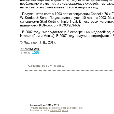
необходимого укрытия, а зима оказалась суровей, чем ожи
нарастает и восстанавливает свои позиции в саду.
Получен этот сорт в 1993 при скрещивании Coppelia 76 x F
W. Kordes & Sons. Представлен спустя 10 лет – в 2003. Мо
синонимами Stad Kortrijk, Triple Treat. В некоторых источн
названиями KORcoptru и KO93/2094-02.
В 2002 году была удостоена 3 серебренных медалей: одной 
Италии (Рим и Монза). В 2007 году получила сертификат в 
© Лафазан Н. Д., 2017.
Саженцы роз в упаковке.
© Флора-Нова 2010 - 2015
Лучшие саженцы роз и винограда из первых рук
Разработка сайта
MariupolCity.com