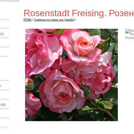
Rosenstadt Freising. Роз
РОЗЫ
/
Саженцы кустовых роз (шрабы)
/
ов
з
нда