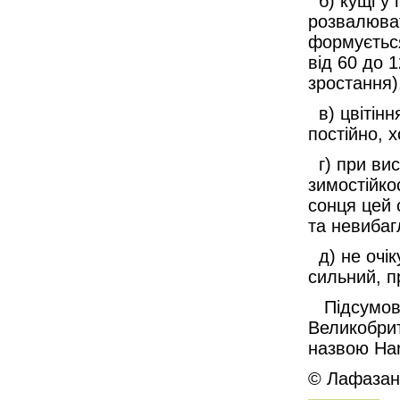
б) кущі у 
розвалюват
формується
від 60 до 1
зростання)
в) цвітінн
постійно, х
г) при вис
зимостійко
сонця цей 
та невибаг
д) не очік
сильний, 
Підсумова
Великобрит
назвою Har
© Лафазан 