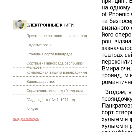
принципі. 
на одному 
of Phoenic
та безпосе
ЭЛЕКТРОННЫЕ КНИГИ
визнаного 
його оперо
Прискорене розмноження винограду.
році відзн
Садовые розы.
зазначалос
театрах св
Столовые сорта винограда.
переконлив
Сортимент винограда республики
Вмираючи, 
Молдова.
Комплексная защита виноградников.
троянд, м'
романтична
Виноградарство.
Справочник винограда Молдавии.
Згодом, вж
трояндочку
"Садоводство" № 7, 1977 год.
Панкратово
Азбука
сорт створ
хультемія 
Вход для партнеров
хультемія 