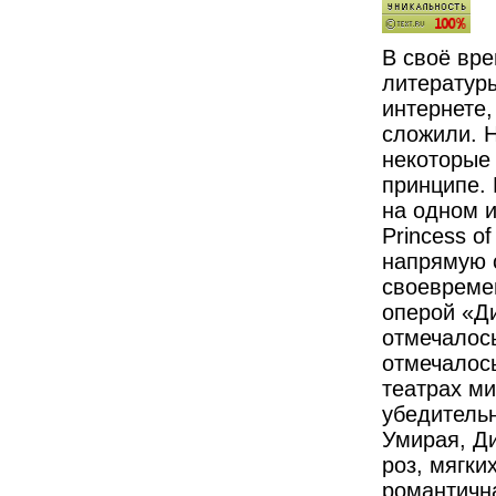
В своё вре
литератур
интернете, 
сложили. 
некоторые 
принципе.
на одном и
Princess o
напрямую с
своевремен
оперой «Ди
отмечалось
отмечалось
театрах м
убедитель
Умирая, Ди
роз, мягки
романтичн