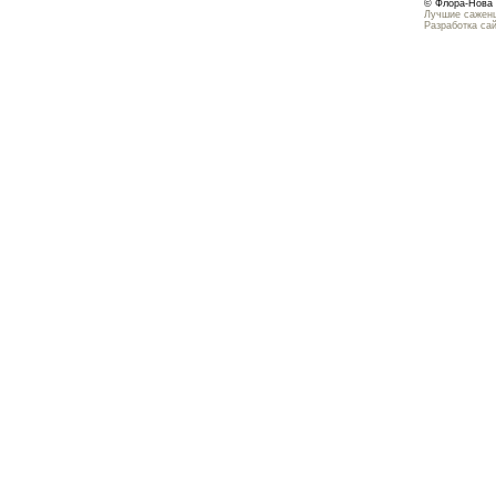
© Флора-Нова 
Лучшие саженц
Разработка са