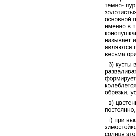
темно- пу
золотистых
основной 
именно в 
конопушкам
называет и
являются п
весьма ори
б) кусты в
разваливат
формирует
колеблется
обрезки, у
в) цветени
постоянно,
г) при выс
зимостойк
солнцу это