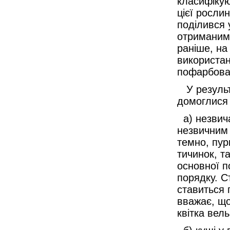
класифікую
цієї росли
поділився 
отриманими
раніше, на
використан
пофарбован
У результа
домоглися 
а) незвича
незвичним
темно, пур
тичинок, т
основної п
порядку. С
ставиться 
вважає, що
квітка вел