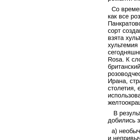
Со времен
как все ро
Панкратово
сорт созда
взята хуль
хультемия 
сегодняшн
Rosa. К сл
британский
розоводче
Ирана, стр
столетия,
использов
желтоокра
В результ
добились з
а) необыч
и непривыч