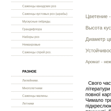
Саженцы канадских роз
Саженцы кустовых роз (шрабы)
Цветение -
Мускусные гибриды.
Высота кус
Грандифлора
Наборы роз
Диаметр цв
Немахровые
Устойчивос
Саженцы спрей роз.
Аромат - не
РАЗНОЕ
Лилейники.
Свого час
літератури
Многолетники
повної карт
Саженцы малины.
Чимало тро
Летники
підкреслюю