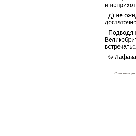
и неприхо
д) не ожи
достаточн
Подводя и
Великобрит
встречатьс
© Лафазан
Саженцы роз