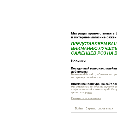
О компании
Как купить
Фотогалер
Мы рады приветствовать 
в интернет-магазине саже
ПРЕДСТАВЛЯЕМ ВА
ВНИМАНИЮ ЛУЧШИЕ
САЖЕНЦЕВ РОЗ НА В
Новинки
Посадочный материал лилейник
добавлены:
Внимание!На сайт добавлен ассор
материалу лилейников.
Внимание! Конкурс! на сайт д
Мы объявляем конкурс на лучшую 
информативный комментарий! Под
прочитать
здесь
Смотреть все новинки
Войти
Зарегистрироваться