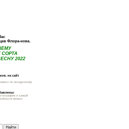
ея
Статьи
Опт
Контакты
Вас
нцев Флора-нова.
ШЕМУ
 СОРТА
ЕСНУ 2022
ов. на сайт
тимент по посадочному
обавлены:
фотографию и самый
робности можно