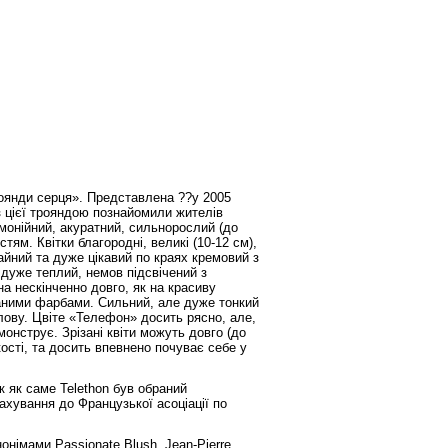
оянди серця». Представлена ??у 2005
 з цієї трояндою познайомили жителів
рмонійний, акуратний, сильнорослий (до
тям. Квітки благородні, великі (10-12 см),
айний та дуже цікавий по краях кремовий з
дуже теплий, немов підсвічений з
а нескінченно довго, як на красиву
каними фарбами. Сильний, але дуже тонкий
лову. Цвіте «Телефон» досить рясно, але,
монструє. Зрізані квіти можуть довго (до
йкості, та досить впевнено почуває себе у
 як саме Telethon був обраний
ахування до Французької асоціації по
онімами Passionate Blush, Jean-Pierre