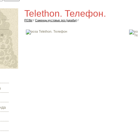
Telethon. Телефон.
РОЗЫ
/
Саженцы кустовых роз (шрабы)
/
ов
з
нда