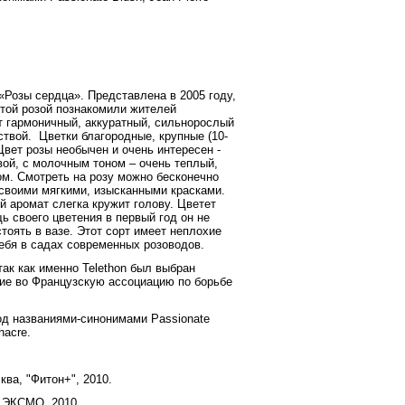
«Розы сердца». Представлена в 2005 году,
этой розой познакомили жителей
ст гармоничный, аккуратный, сильнорослый
ствой. Цветки благородные, крупные (10-
Цвет розы необычен и очень интересен -
вой, с молочным тоном – очень теплый,
м. Смотреть на розу можно бесконечно
 своими мягкими, изысканными красками.
й аромат слегка кружит голову. Цветет
ь своего цветения в первый год он не
тоять в вазе. Этот сорт имеет неплохие
себя в садах современных розоводов.
ак как именно Telethon был выбран
ение во Французскую ассоциацию по борьбе
од названиями-синонимами Passionate
hacre.
ква, "Фитон+", 2010.
, ЭКСМО, 2010.