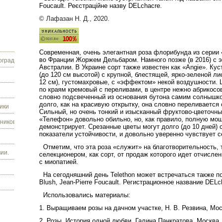
Foucault. Реєстраційне назву DELchacre.
© Лафазан Н. Д., 2020.
Современная, очень элегантная роза флорибунда из серии 
во Франции Жоржем Дельбаром. Намного позже (в 2016) с 
граду.
Австралии. В Украине сорт также известен как «Angie». Ку
(до 120 см высотой) с крупной, блестящей, ярко-зеленой ли
12 см), густомахровые, с «эффектом» некой воздушности. 
по краям кремовый с переливами, в центре нежно абрикосо
словно подсвеченный из основания бутона самим солнышко
долго, как на красивую открытку, она словно переливается
ики
Сильный, но очень тонкий и изысканный фруктово-цветочны
«Телефон» довольно обильно, но, как правило, полную мощ
ников.
демонстрирует. Срезанные цветы могут долго (до 10 дней) с
показатели устойчивости, и довольно уверенно чувствует 
Отметим, что эта роза «служит» на благотворительность, т
ии.
селекционером, как сорт, от продаж которого идет отчисл
с миопатией.
На сегодняшний день Telethon может встречаться также п
Blush, Jean-Pierre Foucault. Регистрационное название DELc
Использовались материалы:
1. Выращиваем розы на дачном участке, Н. В. Резвина, Мос
2. Розы. История одной любви, Галина Панкратова, Москва