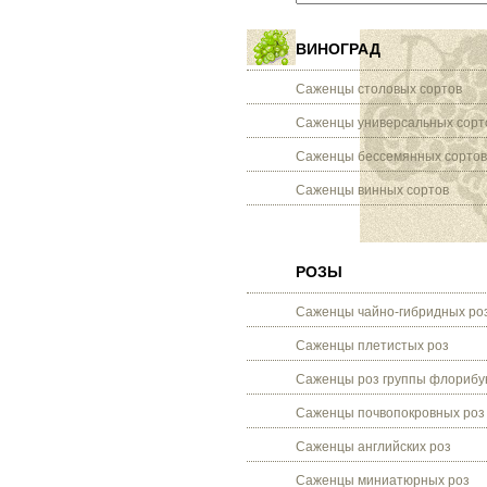
ВИНОГРАД
Саженцы столовых сортов
Саженцы универсальных сорт
Саженцы бессемянных сортов
Саженцы винных сортов
РОЗЫ
Саженцы чайно-гибридных ро
Саженцы плетистых роз
Саженцы роз группы флорибу
Саженцы почвопокровных роз
Саженцы английских роз
Саженцы миниатюрных роз