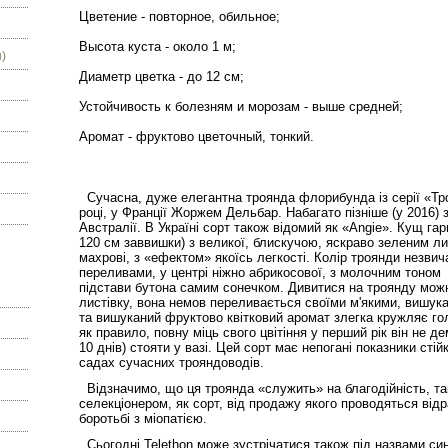
Цветение - повторное, обильное;
Высота куста - около 1 м;
)
Диаметр цветка - до 12 см;
Устойчивость к болезням и морозам - выше средней;
Аромат - фруктово цветочный, тонкий.
Сучасна, дуже елегантна троянда флорибунда із серії «Тр
році, у Франції Жоржем Дельбар. Набагато пізніше (у 2016)
Австралії. В Україні сорт також відомий як «Angie». Кущ га
120 см заввишки) з великої, блискучою, яскраво зеленим лис
махрові, з «ефектом» якоїсь легкості. Колір троянди незвич
переливами, у центрі ніжно абрикосової, з молочним тоном 
підстави бутона самим сонечком. Дивитися на троянду можн
листівку, вона немов переливається своїми м'якими, вишу
та вишуканий фруктово квітковий аромат злегка кружляє го
як правило, повну міць свого цвітіння у перший рік він не де
10 днів) стояти у вазі. Цей сорт має непогані показники сті
садах сучасних трояндоводів.
Відзначимо, що ця троянда «служить» на благодійність, так
селекціонером, як сорт, від продажу якого проводяться відр
боротьбі з міопатією.
Сьогодні Telethon може зустрічатися також під назвами син