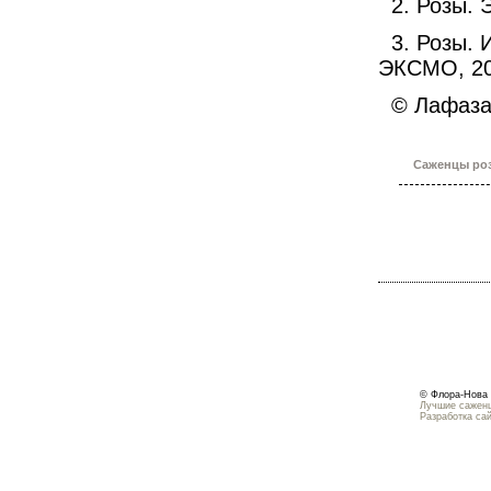
2. Розы. Э
3. Розы. 
ЭКСМО, 20
© Лафазан
Саженцы роз
© Флора-Нова 
Лучшие саженц
Разработка са