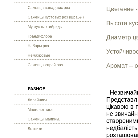
Саженцы канадских роз
Цветение -
Саженцы кустовых роз (шрабы)
Высота кус
Мускусные гибриды.
Диаметр цв
Грандифлора
Наборы роз
Устойчивос
Немахровые
Аромат – о
Саженцы спрей роз.
РАЗНОЕ
Незвичайн
Представле
Лилейники.
цікавою в 
Многолетники
не звичайн
Саженцы малины.
створеними
недбалість
Летники
розташован