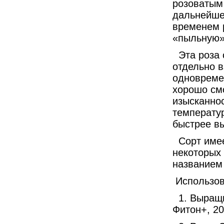
розоватым
дальнейше
временем 
«пыльную»
Эта роза 
отдельно в
одновреме
хорошо смо
изысканнос
температур
быстрее вы
Сорт имее
некоторых 
названием 
Использов
1. Выращи
Фитон+, 20