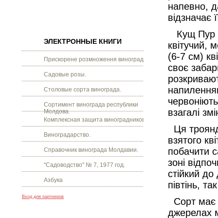
напевно, д
відзначає 
Кущ Пур Ка
ЭЛЕКТРОННЫЕ КНИГИ
квітучий, 
(6-7 см) к
Прискорене розмноження винограду.
своє забар
Садовые розы.
розкривают
напиленням
Столовые сорта винограда.
червоніють
Сортимент винограда республики
взагалі зм
Молдова.
Комплексная защита виноградников.
Ця троянда
Виноградарство.
взятого кв
побачити с
Справочник винограда Молдавии.
зоні відпо
"Садоводство" № 7, 1977 год.
стійкий до
Азбука
півтінь, т
Вход для партнеров
Сорт має н
джерелах м