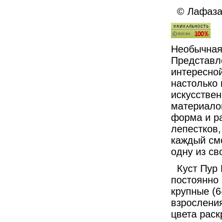
© Лафазан
Необычная,
Представле
интересно
настолько 
искусстве
материалов
форма и р
лепестков,
каждый смо
одну из с
Куст Пур К
постоянно 
крупные (6
взросления
цвета раск