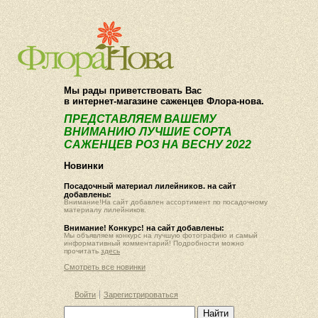
О компании
Как купить
Мы рады приветствовать Вас
в интернет-магазине саженцев Флора-нова.
ПРЕДСТАВЛЯЕМ ВАШЕМУ
ВНИМАНИЮ ЛУЧШИЕ СОРТА
САЖЕНЦЕВ РОЗ НА ВЕСНУ 2022
Новинки
Посадочный материал лилейников. на сайт
добавлены:
Внимание!На сайт добавлен ассортимент по посадочному
материалу лилейников.
Внимание! Конкурс! на сайт добавлены:
Мы объявляем конкурс на лучшую фотографию и самый
информативный комментарий! Подробности можно
прочитать
здесь
Смотреть все новинки
Войти
Зарегистрироваться