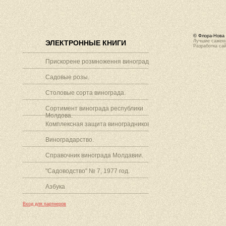
© Флора-Нова 
Лучшие саженц
ЭЛЕКТРОННЫЕ КНИГИ
Разработка са
Прискорене розмноження винограду.
Садовые розы.
Столовые сорта винограда.
Сортимент винограда республики
Молдова.
Комплексная защита виноградников.
Виноградарство.
Справочник винограда Молдавии.
"Садоводство" № 7, 1977 год.
Азбука
Вход для партнеров