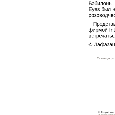
Бэбилоны. 
Eyes был 
розоводчес
Представл
фирмой Int
встречатьс
© Лафазан 
Саженцы роз
© Флора-Нова 
Лучшие саженц