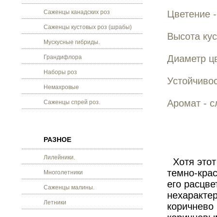
Саженцы канадских роз
Цветение -
Саженцы кустовых роз (шрабы)
Высота кус
Мускусные гибриды.
Диаметр цв
Грандифлора
Наборы роз
Устойчивос
Немахровые
Аромат - с
Саженцы спрей роз.
РАЗНОЕ
Лилейники.
Хотя этот
темно-крас
Многолетники
его расцве
Саженцы малины.
нехаракте
Летники
коричнево