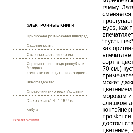
коричневы
гамму. Зат
сменяется 
проступает
ЭЛЕКТРОННЫЕ КНИГИ
Eyes, как 
впечатляет
Прискорене розмноження винограду.
“пустышек”
Садовые розы.
как оригин
впечатляет
Столовые сорта винограда.
сорт в цве
Сортимент винограда республики
70 см.) ку
Молдова.
Комплексная защита виноградников.
примечател
может даж
Виноградарство.
цветением 
Справочник винограда Молдавии.
морозам и
"Садоводство" № 7, 1977 год.
слишком до
контейнерн
Азбука
про Фэнси
Вход для партнеров
достоинств
цветение, 