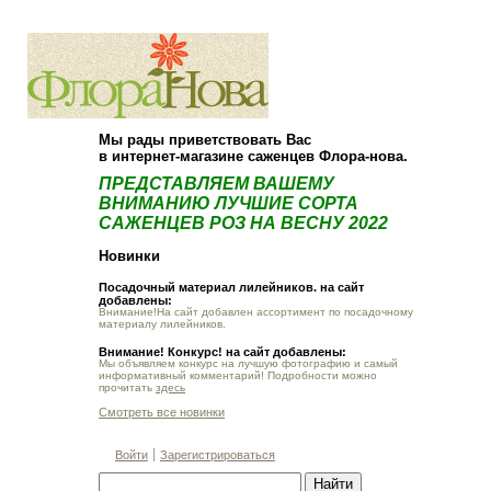
О компании
Как купить
Мы рады приветствовать Вас
в интернет-магазине саженцев Флора-нова.
ПРЕДСТАВЛЯЕМ ВАШЕМУ
ВНИМАНИЮ ЛУЧШИЕ СОРТА
САЖЕНЦЕВ РОЗ НА ВЕСНУ 2022
Новинки
Посадочный материал лилейников. на сайт
добавлены:
Внимание!На сайт добавлен ассортимент по посадочному
материалу лилейников.
Внимание! Конкурс! на сайт добавлены:
Мы объявляем конкурс на лучшую фотографию и самый
информативный комментарий! Подробности можно
прочитать
здесь
Смотреть все новинки
Войти
Зарегистрироваться