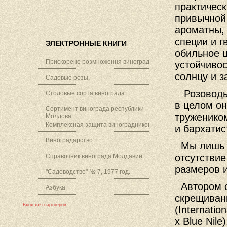
практическ
привычной
ароматны, 
специи и г
ЭЛЕКТРОННЫЕ КНИГИ
обильное ц
Прискорене розмноження винограду.
устойчивос
солнцу и з
Садовые розы.
Розоводы,
Столовые сорта винограда.
в целом он
Сортимент винограда республики
труженико
Молдова.
Комплексная защита виноградников.
и бархати
Виноградарство.
Мы лишь д
отсутствие
Справочник винограда Молдавии.
размеров и
"Садоводство" № 7, 1977 год.
Автором со
Азбука
скрещивании
Вход для партнеров
(Internatio
х Blue Nil