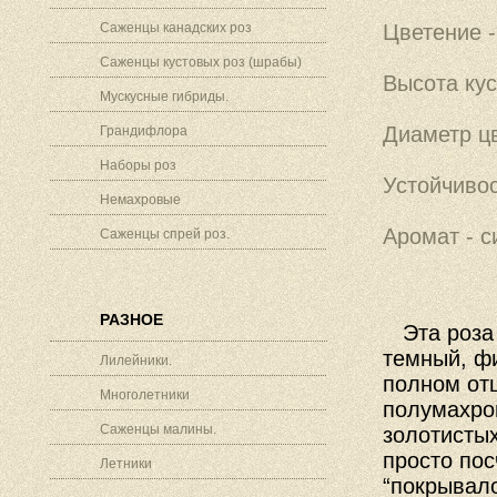
Саженцы канадских роз
Цветение -
Саженцы кустовых роз (шрабы)
Высота кус
Мускусные гибриды.
Диаметр цв
Грандифлора
Наборы роз
Устойчивос
Немахровые
Аромат - с
Саженцы спрей роз.
РАЗНОЕ
Эта роза 
темный, фи
Лилейники.
полном от
Многолетники
полумахро
Саженцы малины.
золотистых
просто пос
Летники
“покрывало