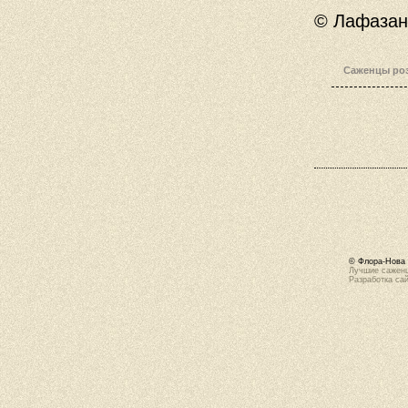
© Лафаза
Саженцы роз
© Флора-Нова 
Лучшие саженц
Разработка са