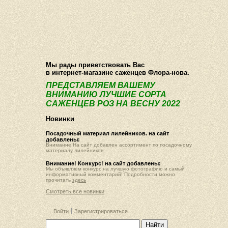
О компании
Как купить
Фотогалерея
Статьи
Опт
Контакт
Мы рады приветствовать Вас
в интернет-магазине саженцев Флора-нова.
ПРЕДСТАВЛЯЕМ ВАШЕМУ
ВНИМАНИЮ ЛУЧШИЕ СОРТА
САЖЕНЦЕВ РОЗ НА ВЕСНУ 2022
Новинки
Посадочный материал лилейников. на сайт
добавлены:
Внимание!На сайт добавлен ассортимент по посадочному
материалу лилейников.
Внимание! Конкурс! на сайт добавлены:
Мы объявляем конкурс на лучшую фотографию и самый
информативный комментарий! Подробности можно
прочитать
здесь
Смотреть все новинки
Войти
Зарегистрироваться